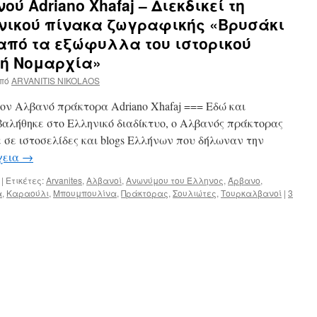
ύ Adriano Xhafaj – Διεκδικεί τη
ηνικού πίνακα ζωγραφικής «Βρυσάκι
από τα εξώφυλλα του ιστορικού
κή Νομαρχία»
πό
ARVANITIS NIKOLAOS
ον Αλβανό πράκτορα Adriano Xhafaj === Εδώ και
βαλήθηκε στο Ελληνικό διαδίκτυο, ο Αλβανός πράκτορας
νε σε ιστοσελίδες και blogs Ελλήνων που δήλωναν την
χεια
→
|
Ετικέτες:
Arvanites
,
Αλβανοί
,
Ανωνύμου του Έλληνος
,
Άρβανο
,
α
,
Καραούλι
,
Μπουμπουλίνα
,
Πράκτορας
,
Σουλιώτες
,
Τουρκαλβανοί
|
3