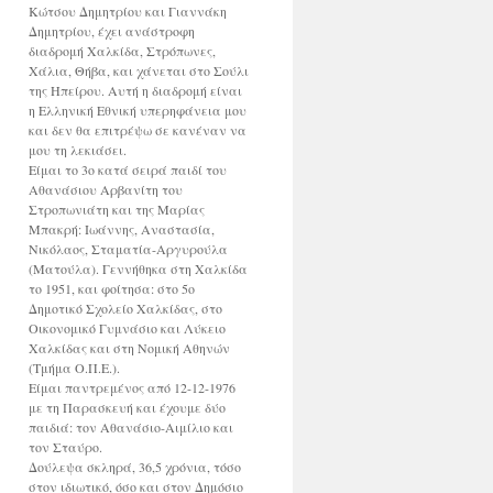
Κώτσου Δημητρίου και Γιαννάκη
Δημητρίου, έχει ανάστροφη
διαδρομή Χαλκίδα, Στρόπωνες,
Χάλια, Θήβα, και χάνεται στο Σούλι
της Ηπείρου. Αυτή η διαδρομή είναι
η Ελληνική Εθνική υπερηφάνεια μου
και δεν θα επιτρέψω σε κανέναν να
μου τη λεκιάσει.
Είμαι το 3ο κατά σειρά παιδί του
Αθανάσιου Αρβανίτη του
Στροπωνιάτη και της Μαρίας
Μπακρή: Ιωάννης, Αναστασία,
Νικόλαος, Σταματία-Αργυρούλα
(Ματούλα). Γεννήθηκα στη Χαλκίδα
το 1951, και φοίτησα: στο 5ο
Δημοτικό Σχολείο Χαλκίδας, στο
Οικονομικό Γυμνάσιο και Λύκειο
Χαλκίδας και στη Νομική Αθηνών
(Τμήμα Ο.Π.Ε.).
Είμαι παντρεμένος από 12-12-1976
με τη Παρασκευή και έχουμε δύο
παιδιά: τον Αθανάσιο-Αιμίλιο και
τον Σταύρο.
Δούλεψα σκληρά, 36,5 χρόνια, τόσο
στον ιδιωτικό, όσο και στον Δημόσιο