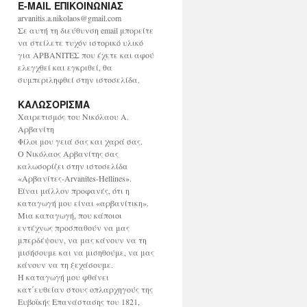
E-MAIL ΕΠΙΚΟΙΝΩΝΙΑΣ
χ
ε
arvanitis.a.nikolaos@gmail.com
ί
Σε αυτή τη διεύθυνση email μπορείτε
ο
να στείλετε τυχόν ιστορικό υλικό
για ΑΡΒΑΝΙΤΕΣ που έχετε και αφού
ελεγχθεί και εγκριθεί, θα
συμπεριληφθεί στην ιστοσελίδα.
ΚΑΛΩΣΟΡΙΣΜΑ
Χαιρετισμός του Νικόλαου Α.
Αρβανίτη
Φίλοι μου γειά σας και χαρά σας.
Ο Νικόλαος Αρβανίτης σας
καλωσορίζει στην ιστοσελίδα
«Αρβανίτες-Arvanites-Hellines».
Είναι μάλλον προφανές, ότι η
καταγωγή μου είναι «αρβανίτικη».
Μια καταγωγή, που κάποιοι
εντέχνως προσπαθούν να μας
μπερδέψουν, να μας κάνουν να τη
μισήσουμε και να μισηθούμε, να μας
κάνουν να τη ξεχάσουμε.
Η καταγωγή μου φθάνει
κατ΄ευθείαν στους οπλαρχηγούς της
Ευβοϊκής Επανάστασης του 1821,