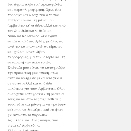
έως άγρια Αλβανική προπαγάνδα
και παραπληροφόρηση. Όμως όσα
πρόλαβα και διδάχθηκα από τον
πατέρα μου και τη μάνα μου
(αρβανίτες κι’ οι δύο), αλλά και από
τον δημοδιδάσκαλο θείο μου
Νικόλαο Κολοκούρη, δεν έχουν
καμία απολύτως σχέση, με όλες τις
ανόητες και παντελώς αστήρικτες
και χαλκευμένες, δήθεν
πληροφορίες, για την ιστορία και τη
καταγωγή των Αρβανιτών.
Επιθυμία μου είναι, να καταγράψω
την προσωπική μου άποψη, όπως
αυτή κατέληξε σε μένα από γενιά
σε γενιά, αλλά και από όσα
μελέτησα για τους Αρβανίτες. Όλοι
οι άσχετοι κατέγραψαν τη βλακεία
τους, καταθέτοντας τις υποθέσεις
τους, μόνο και μόνο για να γράψουν
κάτι που να διαφέρει από ότι ήταν
γνωστό από το παρελθόν.
Ας μιλήσει και ένας ακόμα, που
είναι κι’ Αρβανίτης.
Έλληνας Αρβανίτης.