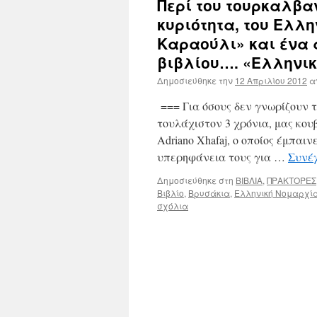
Περί του τουρκαλβανο
κυριότητα, του Ελλ
Καραούλι» και ένα 
βιβλίου…. «Ελληνι
Δημοσιεύθηκε την
12 Απριλίου 2012
α
=== Για όσους δεν γνωρίζουν τ
τουλάχιστον 3 χρόνια, μας κου
Adriano Xhafaj, ο οποίος έμπαι
υπερηφάνεια τους για …
Συνέ
Δημοσιεύθηκε στη
ΒΙΒΛΙΑ
,
ΠΡΑΚΤΟΡΕΣ
Βιβλίο
,
Βρυσάκια
,
Ελληνική Νομαρχί
σχόλια