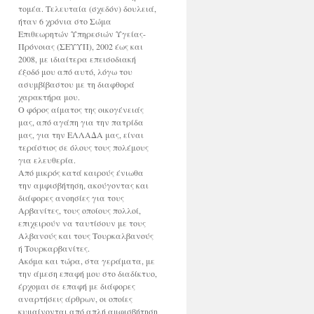
τομέα. Τελευταία (σχεδόν) δουλειά,
ήταν 6 χρόνια στο Σώμα
Επιθεωρητών Υπηρεσιών Υγείας-
Πρόνοιας (ΣΕΥΥΠ), 2002 έως και
2008, με ιδιαίτερα επεισοδιακή
έξοδό μου από αυτό, λόγω του
ασυμβίβαστου με τη διαφθορά
χαρακτήρα μου.
Ο φόρος αίματος της οικογένειάς
μας, από αγάπη για την πατρίδα
μας, για την ΕΛΛΑΔΑ μας, είναι
τεράστιος σε όλους τους πολέμους
για ελευθερία.
Από μικρός κατά καιρούς ένιωθα
την αμφισβήτηση, ακούγοντας και
διάφορες ανοησίες για τους
Αρβανίτες, τους οποίους πολλοί,
επιχειρούν να ταυτίσουν με τους
Αλβανούς και τους Τουρκαλβανούς
ή Τουρκαρβανίτες.
Ακόμα και τώρα, στα γεράματα, με
την άμεση επαφή μου στο διαδίκτυο,
έρχομαι σε επαφή με διάφορες
αναρτήσεις άρθρων, οι οποίες
κυμαίνονται από απλή αμφισβήτηση