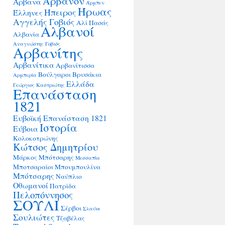
Άρβανον
Άρβανα
Άρμπεν
Ήρωας
Ήπειρος
Έλληνες
Αγγελής Γοβιός
Αλί Πασάς
Αλβανοί
Αλβανία
Αναγνώστης Γοβιός
Αρβανίτης
Αρβανίτικα
Αρβανίτισσα
Βούλγαροι
Βρυσάκια
Αρμπερία
Ελλάδα
Γεώργιος Καστριώτης
Επανάσταση
1821
Ευβοϊκή Επανάσταση 1821
Ιστορία
Εύβοια
Κολοκοτρώνης
Κώτσος Δημητρίου
Μάρκος Μπότσαρης
Μεσσαπία
Μποτσαραίοι
Μπουμπουλίνα
Μπότσαρης
Ναύπλιο
Οθωμανοί
Πατρίδα
Πελοπόννησος
ΣΟΥΛΙ
Σέρβοι
Σλαύοι
Σουλιώτες
Τζαβέλας