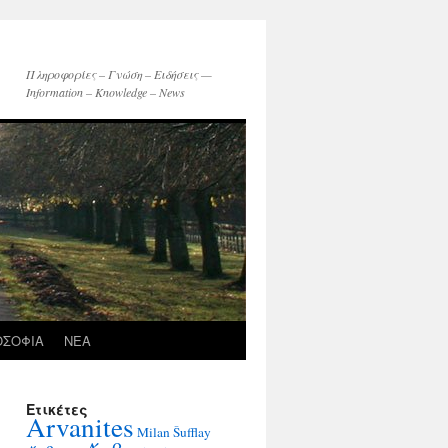
Πληροφορίες – Γνώση – Ειδήσεις —
Information – Knowledge – News
ΟΣΟΦΙΑ
ΝΕΑ
Ετικέτες
Arvanites
Milan Šufflay