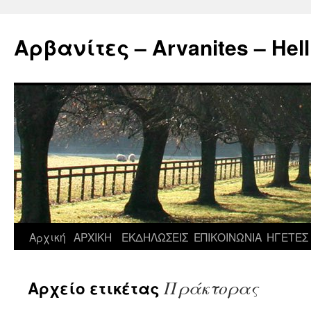
Μετάβαση
σε
Αρβανίτες – Arvanites – Hell
περιεχόμενο
Αρχική
ΑΡΧΙΚΗ
ΕΚΔΗΛΩΣΕΙΣ
ΕΠΙΚΟΙΝΩΝΙΑ
ΗΓΕΤΕΣ
Πράκτορας
Αρχείο ετικέτας