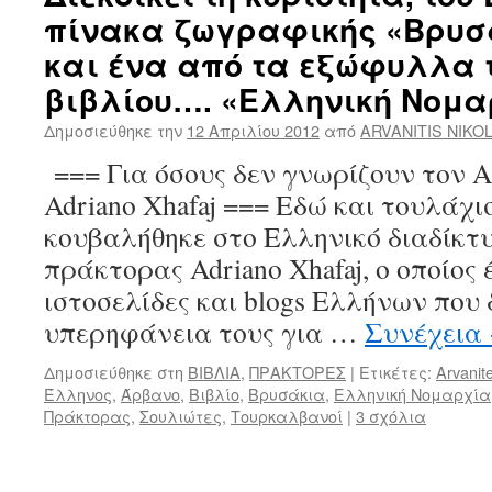
πίνακα ζωγραφικής «Βρυσ
και ένα από τα εξώφυλλα τ
βιβλίου…. «Ελληνική Νομα
Δημοσιεύθηκε την
12 Απριλίου 2012
από
ARVANITIS NIKO
=== Για όσους δεν γνωρίζουν τον
Adriano Xhafaj === Εδώ και τουλάχι
κουβαλήθηκε στο Ελληνικό διαδίκτυ
πράκτορας Adriano Xhafaj, ο οποίος 
ιστοσελίδες και blogs Ελλήνων που
υπερηφάνεια τους για …
Συνέχεια
Δημοσιεύθηκε στη
ΒΙΒΛΙΑ
,
ΠΡΑΚΤΟΡΕΣ
|
Ετικέτες:
Arvanit
Έλληνος
,
Άρβανο
,
Βιβλίο
,
Βρυσάκια
,
Ελληνική Νομαρχία
Πράκτορας
,
Σουλιώτες
,
Τουρκαλβανοί
|
3 σχόλια