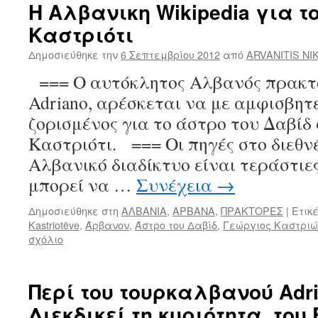
Η Αλβανικη Wikipedia για τ
Καστριότι
Δημοσιεύθηκε την
6 Σεπτεμβρίου 2012
από
ARVANITIS NI
=== Ο αυτόκλητος Αλβανός πρακτο
Adriano, αρέσκεται να με αμφισβητε
ζορισμένος για το άστρο του Δαβί
Καστριότι. === Οι πηγές στο διεθν
Αλβανικό διαδίκτυο είναι τεράστιε
μπορεί να …
Συνέχεια
→
Δημοσιεύθηκε στη
ΑΛΒΑΝΙΑ
,
ΑΡΒΑΝΑ
,
ΠΡΑΚΤΟΡΕΣ
|
Ετικέ
Kastriotëve
,
Άρβανον
,
Άστρο του Δαβίδ
,
Γεώργιος Καστριώ
σχόλιο
Περί του τουρκαλβανού Adri
Διεκδικεί τη κυριότητα, του