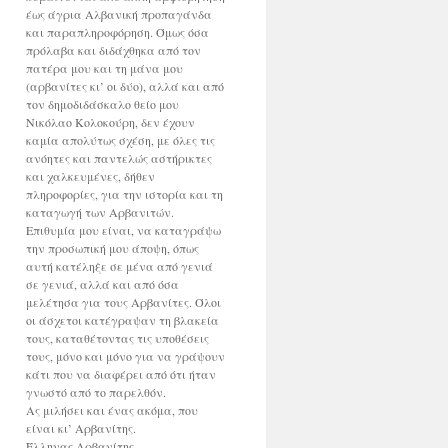
έως άγρια Αλβανική προπαγάνδα
και παραπληροφόρηση. Όμως όσα
πρόλαβα και διδάχθηκα από τον
πατέρα μου και τη μάνα μου
(αρβανίτες κι’ οι δύο), αλλά και από
τον δημοδιδάσκαλο θείο μου
Νικόλαο Κολοκούρη, δεν έχουν
καμία απολύτως σχέση, με όλες τις
ανόητες και παντελώς αστήρικτες
και χαλκευμένες, δήθεν
πληροφορίες, για την ιστορία και τη
καταγωγή των Αρβανιτών.
Επιθυμία μου είναι, να καταγράψω
την προσωπική μου άποψη, όπως
αυτή κατέληξε σε μένα από γενιά
σε γενιά, αλλά και από όσα
μελέτησα για τους Αρβανίτες. Όλοι
οι άσχετοι κατέγραψαν τη βλακεία
τους, καταθέτοντας τις υποθέσεις
τους, μόνο και μόνο για να γράψουν
κάτι που να διαφέρει από ότι ήταν
γνωστό από το παρελθόν.
Ας μιλήσει και ένας ακόμα, που
είναι κι’ Αρβανίτης.
Έλληνας Αρβανίτης.