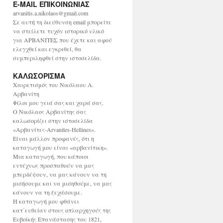
E-MAIL ΕΠΙΚΟΙΝΩΝΙΑΣ
χ
ε
arvanitis.a.nikolaos@gmail.com
ί
Σε αυτή τη διεύθυνση email μπορείτε
ο
να στείλετε τυχόν ιστορικό υλικό
για ΑΡΒΑΝΙΤΕΣ που έχετε και αφού
ελεγχθεί και εγκριθεί, θα
συμπεριληφθεί στην ιστοσελίδα.
ΚΑΛΩΣΟΡΙΣΜΑ
Χαιρετισμός του Νικόλαου Α.
Αρβανίτη
Φίλοι μου γειά σας και χαρά σας.
Ο Νικόλαος Αρβανίτης σας
καλωσορίζει στην ιστοσελίδα
«Αρβανίτες-Arvanites-Hellines».
Είναι μάλλον προφανές, ότι η
καταγωγή μου είναι «αρβανίτικη».
Μια καταγωγή, που κάποιοι
εντέχνως προσπαθούν να μας
μπερδέψουν, να μας κάνουν να τη
μισήσουμε και να μισηθούμε, να μας
κάνουν να τη ξεχάσουμε.
Η καταγωγή μου φθάνει
κατ΄ευθείαν στους οπλαρχηγούς της
Ευβοϊκής Επανάστασης του 1821,