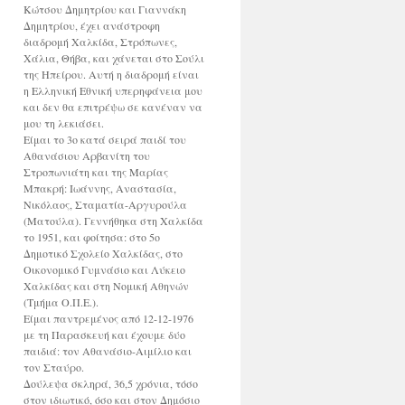
Κώτσου Δημητρίου και Γιαννάκη
Δημητρίου, έχει ανάστροφη
διαδρομή Χαλκίδα, Στρόπωνες,
Χάλια, Θήβα, και χάνεται στο Σούλι
της Ηπείρου. Αυτή η διαδρομή είναι
η Ελληνική Εθνική υπερηφάνεια μου
και δεν θα επιτρέψω σε κανέναν να
μου τη λεκιάσει.
Είμαι το 3ο κατά σειρά παιδί του
Αθανάσιου Αρβανίτη του
Στροπωνιάτη και της Μαρίας
Μπακρή: Ιωάννης, Αναστασία,
Νικόλαος, Σταματία-Αργυρούλα
(Ματούλα). Γεννήθηκα στη Χαλκίδα
το 1951, και φοίτησα: στο 5ο
Δημοτικό Σχολείο Χαλκίδας, στο
Οικονομικό Γυμνάσιο και Λύκειο
Χαλκίδας και στη Νομική Αθηνών
(Τμήμα Ο.Π.Ε.).
Είμαι παντρεμένος από 12-12-1976
με τη Παρασκευή και έχουμε δύο
παιδιά: τον Αθανάσιο-Αιμίλιο και
τον Σταύρο.
Δούλεψα σκληρά, 36,5 χρόνια, τόσο
στον ιδιωτικό, όσο και στον Δημόσιο