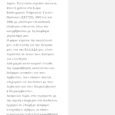
τομέα. Τελευταία (σχεδόν) δουλειά,
ήταν 6 χρόνια στο Σώμα
Επιθεωρητών Υπηρεσιών Υγείας-
Πρόνοιας (ΣΕΥΥΠ), 2002 έως και
2008, με ιδιαίτερα επεισοδιακή
έξοδό μου από αυτό, λόγω του
ασυμβίβαστου με τη διαφθορά
χαρακτήρα μου.
Ο φόρος αίματος της οικογένειάς
μας, από αγάπη για την πατρίδα
μας, για την ΕΛΛΑΔΑ μας, είναι
τεράστιος σε όλους τους πολέμους
για ελευθερία.
Από μικρός κατά καιρούς ένιωθα
την αμφισβήτηση, ακούγοντας και
διάφορες ανοησίες για τους
Αρβανίτες, τους οποίους πολλοί,
επιχειρούν να ταυτίσουν με τους
Αλβανούς και τους Τουρκαλβανούς
ή Τουρκαρβανίτες.
Ακόμα και τώρα, στα γεράματα, με
την άμεση επαφή μου στο διαδίκτυο,
έρχομαι σε επαφή με διάφορες
αναρτήσεις άρθρων, οι οποίες
κυμαίνονται από απλή αμφισβήτηση