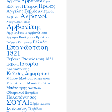
Άρβανον
Άρβανα
Άρμπεν
Ήρωας
Ήπειρος
Έλληνες
Αγγελής Γοβιός
Αλί Πασάς
Αλβανοί
Αλβανία
Αναγνώστης Γοβιός
Αρβανίτης
Αρβανίτικα
Αρβανίτισσα
Βούλγαροι
Βρυσάκια
Αρμπερία
Ελλάδα
Γεώργιος Καστριώτης
Επανάσταση
1821
Ευβοϊκή Επανάσταση 1821
Ιστορία
Εύβοια
Κολοκοτρώνης
Κώτσος Δημητρίου
Μάρκος Μπότσαρης
Μεσσαπία
Μποτσαραίοι
Μπουμπουλίνα
Μπότσαρης
Ναύπλιο
Οθωμανοί
Πατρίδα
Πελοπόννησος
ΣΟΥΛΙ
Σέρβοι
Σλαύοι
Σουλιώτες
Τζαβέλας