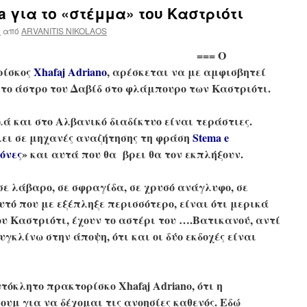
a για το «στέμμα» του Καστριότι
2
από
ARVANITIS NIKOLAOS
=== Ο
ρίσκος
Xhafaj Adriano
, αρέσκεται να με αμφισβητεί
 το άστρο του Δαβίδ στο φλάμπουρο των Καστριότι.
λά και στο Αλβανικό διαδίκτυο είναι τεράστιες.
λει σε μηχανές αναζήτησης τη φράση
Stema e
όνες
» και αυτά που θα βρει θα τον εκπλήξουν.
ε λάβαρο, σε σφραγίδα, σε χρυσό ανάγλυφο, σε
ό που με εξέπληξε περισσότερο, είναι ότι μερικά
υ Καστριότι, έχουν το αστέρι του ….Βατικανού, αντί
υγκλίνω στην άποψη, ότι και οι δύο εκδοχές είναι
κλητο πρακτορίσκο Xhafaj Adriano, ότι η
ουμ για να δέχομαι τις ανοησίες καθενός. Εδώ