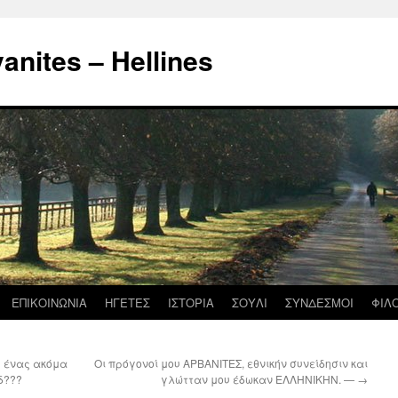
nites – Hellines
ΕΠΙΚΟΙΝΩΝΙΑ
ΗΓΕΤΕΣ
ΙΣΤΟΡΙΑ
ΣΟΥΛΙ
ΣΥΝΔΕΣΜΟΙ
ΦΙΛ
ή ένας ακόμα
Οι πρόγονοί μου ΑΡΒΑΝΙΤΕΣ, εθνικήν συνείδησιν και
δ???
γλώτταν μου έδωκαν ΕΛΛΗΝΙΚΗΝ. —
→