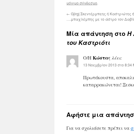
μόνιμο σύνδεσμο
.
←
Gjirgj Σκεντέρμπεης ή Καστριώτης 
….μπαχλέμπης με το άστρο του Δαβί
Μία απάντηση στο
Η 
του Καστριότι
Κώστας
Ο/Η
λέει:
13 Νοεμβρίου 2013 στο 8:34
Πρωτάκουστα, αποκαλυπ
καταρρακώνεται! Ξεσκε
Αφήστε μια απάντησ
Για να σχολιάσετε πρέπει να
σ