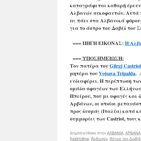
καταγράφεται καθαρή έρευνα
Αλβανών συκοφαντών. Αυτά π
ας πάει στα Αλβανικά φόρουμ
για το άστρο του Δαβίδ του 
=== ΠΗΓΗ ΕΙΚΟΝΑΣ:
Η Αλβα
===
ΥΠΟΣΗΜΕΙΩΣΗ:
Τον πατέρα του
Gjirgj Castriot
μητέρα του
Vojsava Tripalda
. 
ενδιαφέρει. Η περίπτωση των 
ομάδα σφαγέων των Ελλήνων
Ηπείρου, που με σφαγές και 
Αρβάνων, οι οποίοι μετανάστ
προς δυσμάς (Ιταλία) κατά κύ
συμμορίες των Castriot, τους
Δημοσιεύθηκε στην
ΑΛΒΑΝΙΑ
,
ΑΡΒΑΝΑ
Kastriotëve
,
Άρβανον
,
Άστρο του Δαβίδ