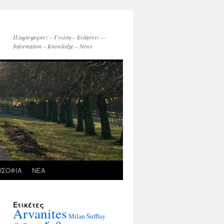
Πληροφορίες – Γνώση – Ειδήσεις —
Information – Knowledge – News
ΟΣΟΦΙΑ
ΝΕΑ
Ετικέτες
Arvanites
Milan Šufflay