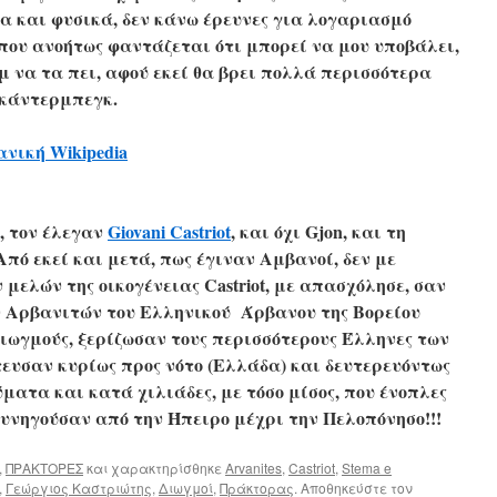
 και φυσικά, δεν κάνω έρευνες για λογαριασμό
ου ανοήτως φαντάζεται ότι μπορεί να μου υποβάλει,
 να τα πει, αφού εκεί θα βρει πολλά περισσότερα
Σκάντερμπεγκ.
νική Wikipedia
, τον έλεγαν
Giovani Castriot
, και όχι Gjon, και τη
Από εκεί και μετά, πως έγιναν Αμβανοί, δεν με
μελών της οικογένειας Castriot, με απασχόλησε, σαν
 Αρβανιτών του Ελληνικού Άρβανου της Βορείου
διωγμούς, ξερίζωσαν τους περισσότερους Έλληνες των
ευσαν κυρίως προς νότο (Ελλάδα) και δευτερευόντως
ματα και κατά χιλιάδες, με τόσο μίσος, που ένοπλες
 κυνηγούσαν από την Ήπειρο μέχρι την Πελοπόνησο!!!
,
ΠΡΑΚΤΟΡΕΣ
και χαρακτηρίσθηκε
Arvanites
,
Castriot
,
Stema e
,
Γεώργιος Καστριώτης
,
Διωγμοί
,
Πράκτορας
. Αποθηκεύστε τον