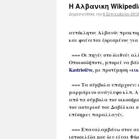
Η Αλβανικη Wikipedi
Δημοσιεύθηκε την
6 Σεπτεμβρίου 201
αυτόκλητος Αλβανός πρακτο
και φαίνεται ζορισμένος για
=== Οι πηγές στο διεθνές αλ
Οποιοσδήποτε, μπορεί να βά
Kastriotëve
, με προτίμηση «
εικ
=== Τα σύμβολα υπάρχουν: σ
μαρμάρινο ανάγλυφο κλπ. Αυτ
από τα σύμβολα του οικοσήμο
του αστεριού του Δαβίδ και σ
επίσημες παραλλαγές.
=== Επαναλαμβάνω στον αυτό
ιστοσελίδα μου δεν είναι Φόρ