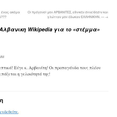
ή ένας ακόμα
Οι πρόγονοί μου ΑΡΒΑΝΙΤΕΣ, εθνικήν συνείδησιν και
δ???
γλώτταν μου έδωκαν ΕΛΛΗΝΙΚΗΝ. —
→
Αλβανικη Wikipedia για το «στέμμα»
 ΜΜ
τικά! Εύγε κ. Αρβανίτη! Οι προπαγάνδα τους πλέον
πάζεται η γελοιότητά της!
η
υνδεθείτε
.