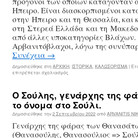
πρόγονοι των οποίων κατάγονταν 
Τοπωνύμια
Ήπειρο. Είναι διασκορπισμένοι κατ
χωριών
–
στην Ήπειρο και τη Θεσσαλία, και 
οικισμών
στη Στερεά Ελλάδα και τη Μακεδον
και
από άλλες υποκατηγορίες Βλάχων.
η
Αρβανίτικη
Αρβανιτόβλαχοι, λόγω της συνύπα
καταγωγή
Συνέχεια
→
των
κατοίκων.
Δημοσιεύθηκε στη
ΑΡΧΙΚΗ
,
ΙΣΤΟΡΙΚΑ
,
ΚΑΛΩΣΟΡΙΣΜΑ
|
Ετι
επιτρέπεται σχολιασμός
στο
Οι
Αρβανιτόβλαχοι
(2)
Ο Σούλης, γενάρχης της φά
το όνομα στο Σούλι.
Δημοσιεύθηκε την
2 Σεπτεμβρίου 2022
από
ARVANITIS NI
Γενάρχης της φάρας των Θανασάτω
(Θανασούλης, Θανασούλιος => Σούλ