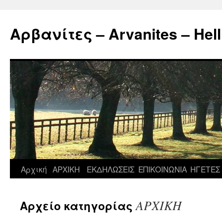
Μετάβαση
σε
Αρβανίτες – Arvanites – Hell
περιεχόμενο
Αρχική
ΑΡΧΙΚΗ
ΕΚΔΗΛΩΣΕΙΣ
ΕΠΙΚΟΙΝΩΝΙΑ
ΗΓΕΤΕΣ
ΑΡΧΙΚΗ
Αρχείο κατηγορίας