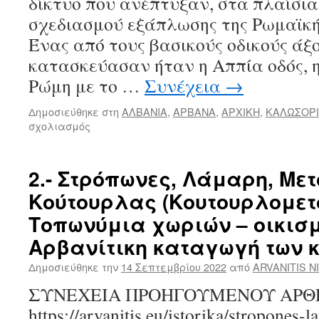
δίκτυο που ανέπτυξαν, στα πλαίσια
σχεδιασμού εξάπλωσης της Ρωμαϊκή
Ένας από τους βασικούς οδικούς άξ
κατασκεύασαν ήταν η Αππία οδός, η
Ρώμη με το …
Συνέχεια
→
Δημοσιεύθηκε στη
ΑΛΒΑΝΙΑ
,
ΑΡΒΑΝΑ
,
ΑΡΧΙΚΗ
,
ΚΑΛΩΣΟΡ
σχολιασμός
στο
Via
Appia
–
2.- Στρόπωνες, Λάμαρη, Μετ
Via
Κούτουρλας (Κουτουρλομετό
Egnatia
–
Τοπωνύμια χωριών – οικισμ
Φρουρές
Αρβανίτικη καταγωγή των κ
Stratioti
–
Δημοσιεύθηκε την
14 Σεπτεμβρίου 2022
από
ARVANITIS N
Αρβανίτες
ΣΥΝΕΧΕΙΑ ΠΡΟΗΓΟΥΜΕΝΟΥ ΑΡΘΡ
https://arvanitis.eu/istorika/stropones-