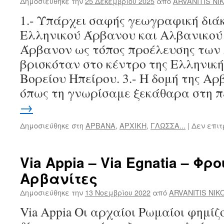
Δημοσιεύθηκε την
25 Δεκεμβρίου 2025
από
ARVANITIS NI
1.- Υπάρχει σαφής γεωγραφική διά
Ελληνικού Άρβανου και Αλβανικού A
Άρβανον ως τόπος προέλευσης των
βρισκόταν στο κέντρο της Ελληνικ
Βορείου Ηπείρου. 3.- Η δομή της Αρ
όπως τη γνωρίσαμε ξεκάθαρα στη 
→
Δημοσιεύθηκε στη
ΑΡΒΑΝΑ
,
ΑΡΧΙΚΗ
,
ΓΛΩΣΣΑ...
|
Δεν επι
Via Appia – Via Egnatia – Φρου
Αρβανίτες
Δημοσιεύθηκε την
13 Νοεμβρίου 2022
από
ARVANITIS NIK
Via Appia Οι αρχαίοι Ρωμαίοι φημίζο