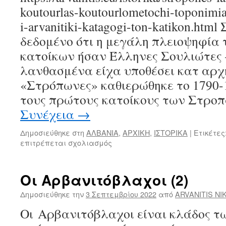
koutourlas-koutourlometochi-toponimi
i-arvanitiki-katagogi-ton-katikon.
δεδομένο ότι η μεγάλη πλειοψηφία
κατοίκων ήσαν Έλληνες Σουλιώτες 
λανθασμένα είχα υποθέσει κατ αρχή
«Στρόπωνες» καθιερώθηκε το 1790-
τους πρώτους κατοίκους των Στρο
Συνέχεια
→
Δημοσιεύθηκε στη
ΑΛΒΑΝΙΑ
,
ΑΡΧΙΚΗ
,
ΙΣΤΟΡΙΚΑ
|
Ετικέτες
επιτρέπεται σχολιασμός
στο
2.-
Στρόπωνες,
Λάμαρη,
Οι Αρβανιτόβλαχοι (2)
Μετόχι
και
Δημοσιεύθηκε την
3 Σεπτεμβρίου 2022
από
ARVANITIS NI
Κούτουρλας
Οι Αρβανιτόβλαχοι είναι κλάδος τ
(Κουτουρλομετόχι)
: