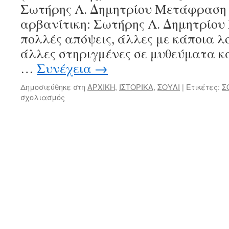
Σωτήρης Λ. Δημητρίου Μετάφραση 
αρβανίτικη: Σωτήρης Λ. Δημητρίου
πολλές απόψεις, άλλες με κάποια λ
άλλες στηριγμένες σε μυθεύματα κα
…
Συνέχεια
→
Δημοσιεύθηκε στη
ΑΡΧΙΚΗ
,
ΙΣΤΟΡΙΚΑ
,
ΣΟΥΛΙ
|
Ετικέτες:
Σ
σχολιασμός
στο
Ο
Σούλης,
γενάρχης
της
φάρας
του,
έδωσε
το
όνομα
στο
Σούλι.