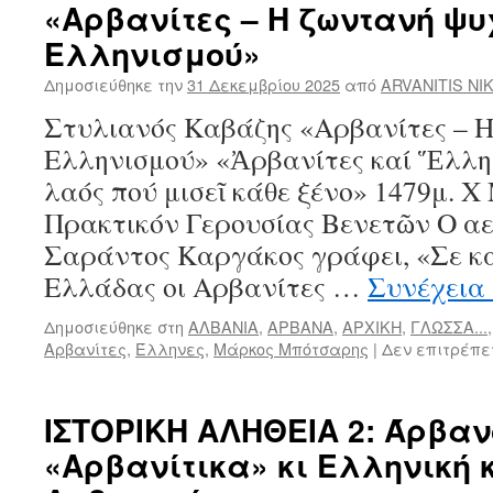
«Αρβανίτες – Η ζωντανή ψυ
Ελληνισμού»
Δημοσιεύθηκε την
31 Δεκεμβρίου 2025
από
ARVANITIS NI
Στυλιανός Καβάζης «Αρβανίτες – Η
Ελληνισμού» «Ἀρβανίτες καί Ἕλληνε
λαός πού μισεῖ κάθε ξένο» 1479μ. 
Πρακτικόν Γερουσίας Βενετῶν Ο αε
Σαράντος Καργάκος γράφει, «Σε κα
Ελλάδας οι Αρβανίτες …
Συνέχεια
Δημοσιεύθηκε στη
ΑΛΒΑΝΙΑ
,
ΑΡΒΑΝΑ
,
ΑΡΧΙΚΗ
,
ΓΛΩΣΣΑ...
Αρβανίτες
,
Έλληνες
,
Μάρκος Μπότσαρης
|
Δεν επιτρέπε
ΙΣΤΟΡΙΚΗ ΑΛΗΘΕΙΑ 2: Άρβαν
«Αρβανίτικα» κι Ελληνική