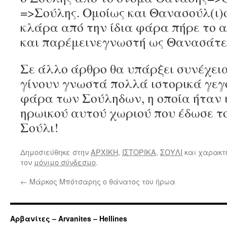
=>Σούλης. Ομοίως και Θανασούλ(ι)ο
κλάρα από την ίδια φάρα πήρε το 
και παρέμεινεγνωστή ως Θανασάτε
Σε άλλο άρθρο θα υπάρξει συνέχει
γίνουν γνωστά πολλά ιστορικά γεγ
φάρα των Σούληδων, η οποία ήταν 
ηρωικού αυτού χωριού που έδωσε το
Σούλι!
Δημοσιεύθηκε στην
ΑΡΧΙΚΗ
,
ΙΣΤΟΡΙΚΑ
,
ΣΟΥΛΙ
και χαρακτ
τον
μόνιμο σύνδεσμο
.
←
Μάρκος Μπότσαρης ο θάνατος του ήρωα
Αρβανίτες – Arvanites – Hellines