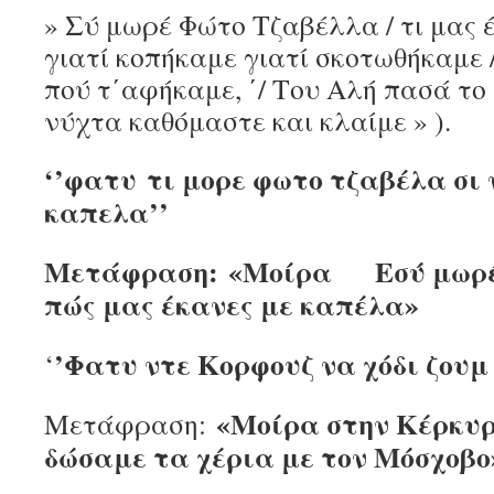
» Σύ μωρέ Φώτο Τζαβέλλα / τι μας 
γιατί κοπήκαμε γιατί σκοτωθήκαμε /
πού τ΄αφήκαμε, ΄/ Του Αλή πασά το
νύχτα καθόμαστε και κλαίμε » ).
‘’φατυ
τι μορε φωτο τζαβέλα σι 
καπελα’’
Μετάφραση:
«Μοίρα
Εσύ μωρ
πώς μας έκανες με καπέλα»
’Φατυ ντε Κορφουζ να χόδι ζουμ
‘
«Μοίρα στην Κέρκυρ
Μετάφραση:
δώσαμε τα χέρια με τον Μόσχοβο