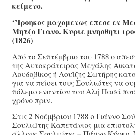
κείμενο.
‘’Ιροηκος μαχομενως επεσε εν Με
Μητζο Γιανο. Κυριε μνησθητι ιρο
(1826)
Από το Σεπτέμβριο του 1788 ο απε
της Αυτοκράτειρας Μεγάλης Αικατε
Λουδοβίκος ή Λουΐζης Σωτήρης κατ
για να πείσει τους Σουλιώτες να σ
πόλεμο εναντίον του Αλή Πασά που 
χρόνο πριν.
Στις 2 Νοέμβριου 1788 ο Γιάννο Σο
Σουλιώτης Καπετάνιος μια επιστολή
άλλους Σουλιώτες – Πάσχο Κύρκο, 