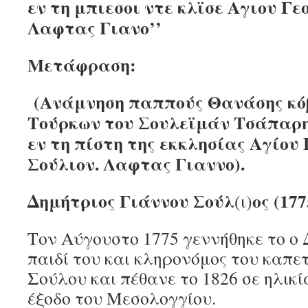
εν τη μπιεσοι ντε κλϊσε Αγιου Γε
Λαφτας Γιανο’’
Μετάφραση:
(Ανάμνηση παππούς Θανάσης κόβ
Τούρκων του Σουλεϊμάν Τσάπαρη
εν τη πίστη της εκκλησίας Αγίου
Σούλιον. Λαφτας Γιαννο).
Δημήτριος Γιάννου Σούλ
ος (177
(ι)
Τον Αύγουστο 1775 γεννήθηκε το ο
παιδί του και κληρονόμος του καπε
Σούλου και πέθανε το 1826 σε ηλικ
έξοδο του Μεσολογγίου.