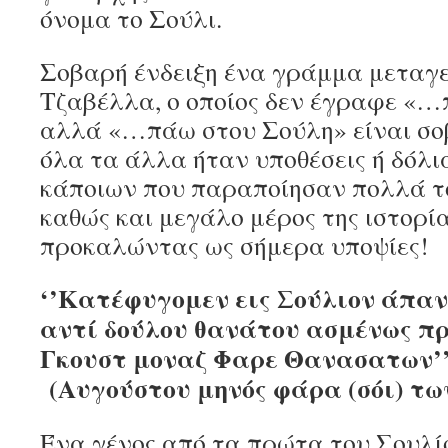
όνομα το Σούλι.
Σοβαρή ένδειξη ένα γράμμα μεταγ
Τζαβέλλα, ο οποίος δεν έγραφε «…
αλλά «…πάω στου Σούλη» είναι σοβ
όλα τα άλλα ήταν υποθέσεις ή δόλ
κάποιων που παραποίησαν πολλά τ
καθώς και μεγάλο μέρος της ιστορία
προκαλώντας ως σήμερα υποψίες!
‘’Κατέφυγομεν εις Σούλιον άπαντ
αντί δούλου θανάτου ασμένως π
Γκουστ μοναζ Φαρε Θ
(Αυγούστου μηνός φάρα (σόι) τ
Ένα γένος από τα πρώτα του Σουλί