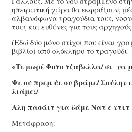
Γάλλους. Με το νου στραμμένο στη
ηπειρωτική χώρα θα εκφράζουν, μέ
αλβανόφωνα τραγούδια τους, νοστα
τους και ευθύνες για τους αρχηγούς
(Εδώ δύο μόνο στίχοι που είναι γρ
βιβλίο) από ολόκληρο το τραγούδι.
«Τι μωρέ Φοτο τζαβελλα/ σι να 
Ψε ου πρεμ ψε ου βράμε/ Σούλην ε
λιάμε;/
Αλη πασάιτ για δάμε Νατ ε ντιτ 
Μετάφραση: