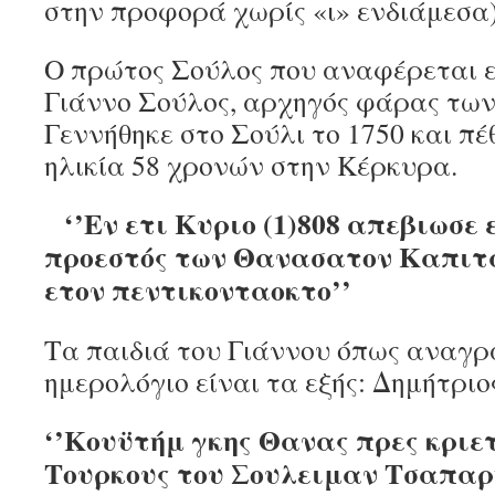
στην προφορά χωρίς «ι» ενδιάμεσα
Ο πρώτος Σούλος που αναφέρεται ε
Γιάννο Σούλος, αρχηγός φάρας τω
Γεννήθηκε στο Σούλι το 1750 και πέ
ηλικία 58 χρονών στην Κέρκυρα.
‘’Εν ετι Κυριο (1)808 απεβιωσε 
προεστός των Θανασατον Καπιτα
ετον πεντικονταοκτο’’
Τα παιδιά του Γιάννου όπως αναγρ
ημερολόγιο είναι τα εξής: Δημήτριο
‘’Κουϋτήμ γκης Θανας πρες κριε
Τουρκους του Σουλειμαν Τσαπαρ