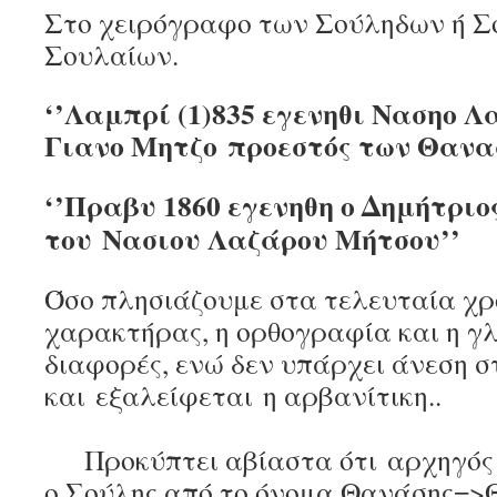
Στο χειρόγραφο των Σούληδων ή Σ
Σουλαίων.
‘’Λαμπρί (1)835 εγενηθι Νασηο Λ
Γιανο Μητζο
προεστός των Θανα
‘’Πραβυ 1860 εγενηθη ο Δημήτριο
του
Νασιου Λαζάρου Μήτσου’’
Όσο πλησιάζουμε στα τελευταία χρ
χαρακτήρας, η ορθογραφία και η γ
διαφορές, ενώ δεν υπάρχει άνεση 
και εξαλείφεται η α
Προκύπτει αβίαστα ότι αρχηγός ε
ο Σούλης από το όνομα Θανάσης=