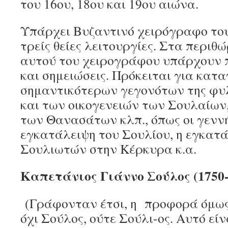
του 16ου, 18ου και 19ου αιώνα.
Υπάρχει Βυζαντινό χειρόγραφο του
τρείς θείες λειτουργίες. Στα περιθ
αυτού του χειρογράφου υπάρχουν 
και σημειώσεις. Πρόκειται για κατ
σημαντικότερων γεγονότων της φ
και των οικογενειών των Σουλαίων
των Θανασάτων κλπ., όπως οι γεννή
εγκατάλειψη του Σουλίου, η εγκατ
Σουλιωτών στην Κέρκυρα κ.α.
Καπετάνιος Γιάννο Σούλος (1750
(Γράφονταν έτσι, η προφορά όμως 
όχι Σούλος, ούτε Σούλι-ος. Αυτό εί