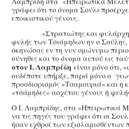
Λαμπρίδη στα «Ηπειρωτικά Μελετή
γράφει ότι το όνομα Σούλι προέρχ
εποικιστικού γένους.
«Στρατιώτης και φυλάρχης π
φυλής των Τσιάμηδων ην ο Σούλης, ο
σκηνώσας εν τη νυν ομώνυμω περιο
σύνηθες και το όνομα αυτού εις τα
στον Ι. Λαμπρίδη
είναι μόνο ότι, 
ουδέποτε υπήρξε, παρά μόνο ο γε
προσδιορισμός «Τσαμουριά» και η κά
«τσάμηδες» ασχέτου γένους ή φυλής
Ο Ι. Λαμπρίδης, στα «Ηπειρωτικά 
να τις πηγές του γράφει ότι οι Σουλ
ήσαν εχθροί των εξισλαμισθέντων 