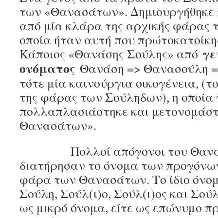
των «Θανασάτων». Δημιουργήθηκε π
από μία κλάρα της αρχικής φάρας 
οποία ήταν αυτή που πρώτοκατοίκη
γε
Κάποιος «Θανάσης Σούλης» από
ονόματος
Θανάση => Θανασούλη 
τότε μία καινούργια οικογένεια, (
της φάρας των Σούληδων), η οποία
πολλαπλασιάστηκε και μετονομάσ
Θανασάτων».
Πολλοί απόγονοι του Θανάσ
διατήρησαν το όνομα των προγόνων
φάρα των Θανασάτων. Το ίδιο όνομ
Σούλη, Σούλ(ι)ο, Σούλ(ι)ος και Σού
ως μικρό όνομα, είτε ως επώνυμο 