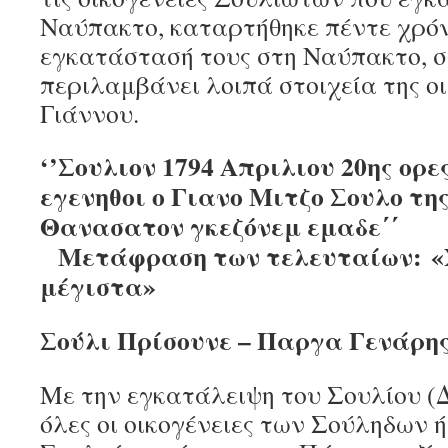
Ναύπακτο, καταρτήθηκε πέντε χρόν
εγκατάστασή τους στη Ναύπακτο, στ
περιλαμβάνει λοιπά στοιχεία της ο
Γιάννου.
‘’Σουλιον 1794 Απριλιου 20ης ορε
εγενηθοι ο Γιανο Μιτζο Σουλο τη
Θανασατον γκεζόνεμ
Μετάφραση των τελευταίων:
«
μέγιστα»
Σούλι Πρίσουνε – Παργα Γενάρης
Με την εγκατάλειψη του Σουλίου (Δ
όλες οι οικογένειες των Σούληδων 