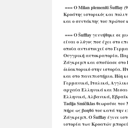
=== Ο
Μilan
plemeniti
Šufflay
(9
Κροάτης ιστορικός και πολιτ
και ο συντάκτης του πρώτου
=== Ο Šufflay γεννήθηκε σε μ
είναι ο λόγος που έχει στο ε
οποία αντιστοιχεί στο Γερμ
Ουγγρική αυτοκρατορία. Παρ
Ζάγκρεμπ και σπούδασε στο 
διδακτορικό στην ιστορία. Ή
και στο πανεπιστήμιο. Ήδη κ
Γερμανικά, Ιταλικά, Αγγλικά
αρχαία Ελληνικά και
Μεσαι
Ελληνικά, Αλβανικά, Εβραϊκ
Tadija Smičiklas θεωρούσε τον
πήρε ως βοηθό του κατά την 
Ζάγκρεμπ. Ο Šufflay έγινε ισ
ιστορία των Κροατών μπορεί