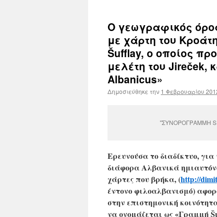
Ο γεωγραφικός όρος
με χάρτη του Κροάτ
Šufflay, ο οποίος π
μελέτη του Jireček, 
Αlbanicus»
Δημοσιεύθηκε την
1 Φεβρουαρίου 201
"ΣΥΝΟΡΟΓΡΑΜΜΗ SUF
Ερευνούσα το διαδίκτυο, για
διάφορα Αλβανικά ημιαυτόνο
χάρτες που βρήκα, (
http://dimi
έντονο φιλοαλβανισμό) αφορ
στην επιστημονική κοινότητ
να ονομάζεται ως «Γραμμή
Šu