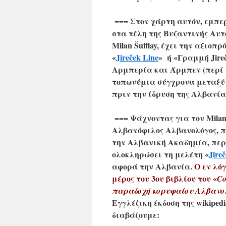
=== Στον χάρτη αυτόν, εμπε
στα τέλη της Βυζαντινής Αυτο
Milan Šufflay, έχει την αξιο
«
Jireček Line
»
ή «Γραμμή Jireč
Αρμπερία και Άρμπεν (περί 
τοπωνύμια σύγχρονα μεταξύ 
πριν την ίδρυση της Αλβανί
=== Ψάχνοντας για τον
Milan
Αλβανόφιλος Αλβανολόγος, π
την Αλβανική Ακαδημία, περίπ
ολοκληρώσει τη μελέτη
«
Jire
αφορά την Αλβανία.
Ο εν λό
μέρος του 3ου βιβλίου του
«
Co
παραδοχή κορυφαίου Αλβανο
Εγγλέζικη έκδοση της wikiped
διαβάζουμε: