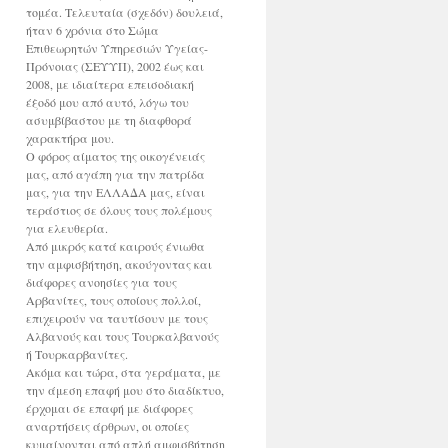
τομέα. Τελευταία (σχεδόν) δουλειά,
ήταν 6 χρόνια στο Σώμα
Επιθεωρητών Υπηρεσιών Υγείας-
Πρόνοιας (ΣΕΥΥΠ), 2002 έως και
2008, με ιδιαίτερα επεισοδιακή
έξοδό μου από αυτό, λόγω του
ασυμβίβαστου με τη διαφθορά
χαρακτήρα μου.
Ο φόρος αίματος της οικογένειάς
μας, από αγάπη για την πατρίδα
μας, για την ΕΛΛΑΔΑ μας, είναι
τεράστιος σε όλους τους πολέμους
για ελευθερία.
Από μικρός κατά καιρούς ένιωθα
την αμφισβήτηση, ακούγοντας και
διάφορες ανοησίες για τους
Αρβανίτες, τους οποίους πολλοί,
επιχειρούν να ταυτίσουν με τους
Αλβανούς και τους Τουρκαλβανούς
ή Τουρκαρβανίτες.
Ακόμα και τώρα, στα γεράματα, με
την άμεση επαφή μου στο διαδίκτυο,
έρχομαι σε επαφή με διάφορες
αναρτήσεις άρθρων, οι οποίες
κυμαίνονται από απλή αμφισβήτηση