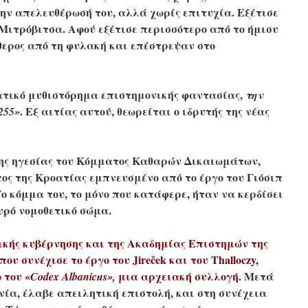
ην απελευθέρωσή του, αλλά χωρίς επιτυχία. Εξέτισε
 Μιτρόβιτσα. Αφού εξέτισε περισσότερο από το ήμισυ
ύθερος από τη φυλακή και επέστρεψαν στο
ατικό
μυθιστόρημα επιστημονικής φαντασίας,
την
. Εξ αιτίας αυτού, θεωρείται ο ιδρυτής της νέας
255»
ς της ηγεσίας του Κόμματος Καθαρών Δικαιωμάτων,
τος της Κροατίας εμπνευσμένο από το έργο του Γιόσιπ
Το κόμμα του, το μόνο που κατάφερε, ήταν να κερδίσει
χυρό νομοθετικό σώμα.
κής κυβέρνησης και της Ακαδημίας Επιστημών της
ου συνέχισε το έργο του Jireček και του Thalloczy,
 του «
μια αρχειακή συλλογή
.
Μετά
Codex Αlbanicus»,
ία, έλαβε απειλητική επιστολή, και στη συνέχεια