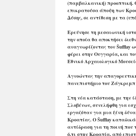
(παμβαλκανική) προοπτική. 
επικρατούσα άποψη των Κροα
Δύσης, σε αντίθεση με τα (υ
Ερεύνησε τη μεσαιωνική ιστο
την οποία θα αποκτήσει διεθ
αναγνωρίζοντας τον Šufflay ω
φέρει στην Ουγγαρία, και τον
Εθνικό Αρχαιολογικό Μουσείο
Αγνοώντας την απαγορευτική
πανεπιστήμιο του Ζάγκρεμπ 
Στη νέα κατάσταση, με την ί
Σλοβένων, συνελήφθη για εσ
εργαζόταν για μια ξένη δύναμη
Κροατίας. Ο Šufflay καταδικά
αντίδραση για τη ποινή που 
ό,τι στην Κροατία, από επισ