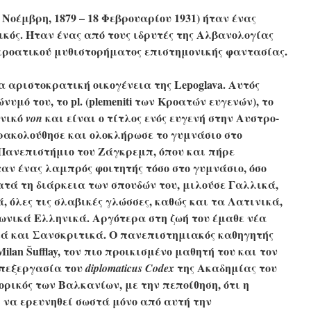
 Νοέμβρη, 1879 – 18 Φεβρουαρίου 1931) ήταν ένας
ικός.
Ήταν ένας από τους ιδρυτές της Αλβανολογίας
 κροατικού μυθιστορήματος επιστημονικής φαντασίας.
ια αριστοκρατική οικογένεια της Lepoglava. Αυτός
πώνυμό του, το
pl. (plemeniti των Κροατών ευγενών), το
ανικό
και είναι ο τίτλος ενός ευγενή στην Αυστρο-
von
ακολούθησε και ολοκλήρωσε το γυμνάσιο στο
Πανεπιστήμιο του Ζάγκρεμπ, όπου και πήρε
ταν ένας λαμπρός φοιτητής τόσο στο γυμνάσιο, όσο
ατά τη διάρκεια των σπουδών του, μιλούσε Γαλλικά,
, όλες τις σλαβικές γλώσσες, καθώς και τα Λατινικά,
ωνικά Ελληνικά
. Αργότερα στη ζωή του έμαθε νέα
ά και Σανσκριτικά. Ο πανεπιστημιακός καθηγητής
 Milan Šufflay, τον πιο προικισμένο μαθητή του και τον
επεξεργασία του
της Ακαδημίας του
diplomaticus Codex
τορικός των Βαλκανίων, με την πεποίθηση, ότι η
 να ερευνηθεί σωστά μόνο από αυτή την