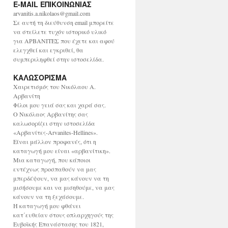
E-MAIL ΕΠΙΚΟΙΝΩΝΙΑΣ
χ
ε
arvanitis.a.nikolaos@gmail.com
ί
Σε αυτή τη διεύθυνση email μπορείτε
ο
να στείλετε τυχόν ιστορικό υλικό
για ΑΡΒΑΝΙΤΕΣ που έχετε και αφού
ελεγχθεί και εγκριθεί, θα
συμπεριληφθεί στην ιστοσελίδα.
ΚΑΛΩΣΟΡΙΣΜΑ
Χαιρετισμός του Νικόλαου Α.
Αρβανίτη
Φίλοι μου γειά σας και χαρά σας.
Ο Νικόλαος Αρβανίτης σας
καλωσορίζει στην ιστοσελίδα
«Αρβανίτες-Arvanites-Hellines».
Είναι μάλλον προφανές, ότι η
καταγωγή μου είναι «αρβανίτικη».
Μια καταγωγή, που κάποιοι
εντέχνως προσπαθούν να μας
μπερδέψουν, να μας κάνουν να τη
μισήσουμε και να μισηθούμε, να μας
κάνουν να τη ξεχάσουμε.
Η καταγωγή μου φθάνει
κατ΄ευθείαν στους οπλαρχηγούς της
Ευβοϊκής Επανάστασης του 1821,