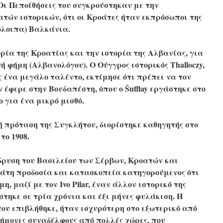
Οι Πεποίθήσεις του συγκρούστηκαν με την
τών ιστορικών, ότι οι Κροάτες ήταν εκπρόσωποι της
πόλοιπα) Βαλκάνια.
ρία της Κροατίας και την ιστορία της Αλβανίας, για
νή φήμη (Αλβανολόγου).
Ο Ούγγρος ιστορικός Thalloczy,
ς ένα μεγάλο ταλέντο, εκτίμησε ότι πρέπει να τον
 έφερε στην Βουδαπέστη, όπου ο Šufflay εργάστηκε στο
 για ένα μικρό μισθό.
 πρόταση της Συγκλήτου, διορίστηκε καθηγητής στο
το 1908.
δρυση του Βασιλείου των Σέρβων, Κροατών και
χάτη προδοσία και κατασκοπεία κατηγορούμενος ότι
, μαζί με τον Ivo Pilar, έναν άλλον ιστορικό της
στηκε σε τρία χρόνια και έξι μήνες φυλάκιση. Η
του επιβλήθηκε, ήταν ισχυρότερη στο εξωτερικό από
τήμονες συναδέλφους από πολλές χώρες, που