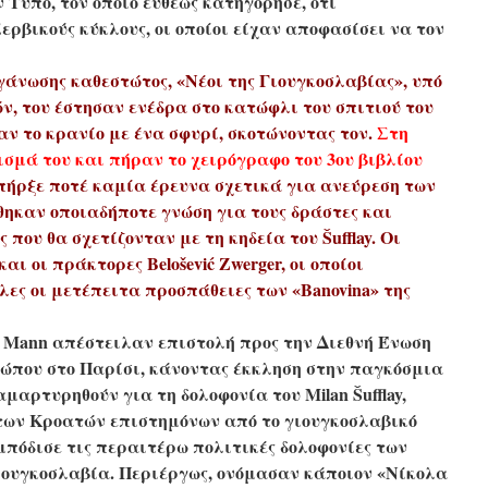
 Τύπο, τον οποίο ευθέως κατηγόρησε, ότι
ερβικούς κύκλους, οι οποίοι είχαν αποφασίσει να τον
άνωσης καθεστώτος, «Νέοι της Γιουγκοσλαβίας», υπό
, του έστησαν ενέδρα στο κατώφλι του σπιτιού του
ν το κρανίο με ένα σφυρί, σκοτώνοντας τον.
Στη
σμά του και πήραν το χειρόγραφο του 3ου βιβλίου
πήρξε ποτέ καμία έρευνα σχετικά για ανεύρεση των
θηκαν οποιαδήποτε γνώση για τους δράστες και
που θα σχετίζονταν με τη κηδεία του Šufflay. Οι
ι οι πράκτορες Belošević Zwerger, οι οποίοι
λες οι μετέπειτα προσπάθειες των «Banovina» της
rich Mann απέστειλαν επιστολή προς την Διεθνή Ένωση
ώπου στο Παρίσι, κάνοντας έκκληση στην παγκόσμια
μαρτυρηθούν για τη δολοφονία του Milan Šufflay,
των Κροατών επιστημόνων από το γιουγκοσλαβικό
μπόδισε τις περαιτέρω πολιτικές δολοφονίες των
ουγκοσλαβία. Περιέργως, ονόμασαν κάποιον «Νίκολα