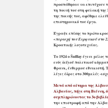
προσπάθησαν να επιτύχουν τ
τη ποινή του στη φυλακή της
της ποινής του, αφέθηκε ελε
επιστημονικό του έργο.
Έγραψε επίσης το πρώτο κρο
«περιοχή του Ειρηνικού στο 2
Κροατικής λογοτεχνίας.
Το 1924 ο Šufflay έγινε μέλο
ενός δεξιού πολιτικού κόμμα
Φρανκ, ένθερμου εθνικιστή. 
λίγες έδρες στο 300μελές -ισ
Μετά από αίτημα της Αλβανι
Αλβανίας, πήγε στη Βιέννη, όπ
συμπληρώνοντας το 3ο βιβλίο
την επιστροφή από την Αλβαν