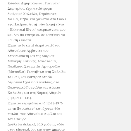
Κώτσου Δημητρίου και Γιαννάκη
Δημητρίου, έχει ανάστροφη
διαδρομή Χαλκίδα, Στρόπωνες,
Χάλια, Θήβα, και χάνεται στο Σούλι
της Ηπείρου. Αυτή η διαδρομή είναι
η Ελληνική Εθνική υπερηφάνεια μου
και δεν θα επιτρέψω σε κανέναν να
μου τη λεκιάσει.
Είμαι το 3ο κατά σειρά παιδί του
Αθανάσιου Αρβανίτη του
Στροπωνιάτη και της Μαρίας
Μπακρή: Ιωάννης, Αναστασία,
Νικόλαος, Σταματία-Αργυρούλα
(Ματούλα). Γεννήθηκα στη Χαλκίδα
το 1951, και φοίτησα: στο 5ο
Δημοτικό Σχολείο Χαλκίδας, στο
Οικονομικό Γυμνάσιο και Λύκειο
Χαλκίδας και στη Νομική Αθηνών
(Τμήμα Ο.Π.Ε.).
Είμαι παντρεμένος από 12-12-1976
με τη Παρασκευή και έχουμε δύο
παιδιά: τον Αθανάσιο-Αιμίλιο και
τον Σταύρο.
Δούλεψα σκληρά, 36,5 χρόνια, τόσο
στον ιδιωτικό, όσο και στον Δημόσιο