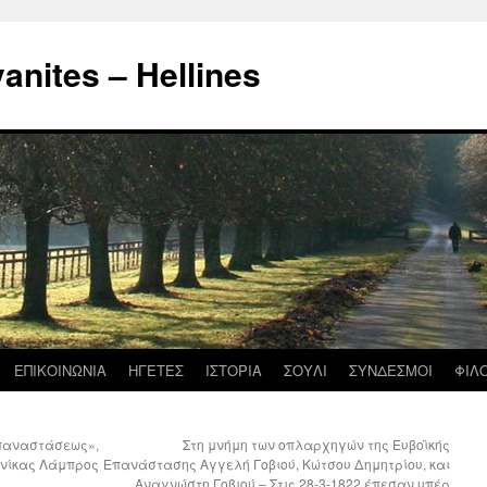
nites – Hellines
ΕΠΙΚΟΙΝΩΝΙΑ
ΗΓΕΤΕΣ
ΙΣΤΟΡΙΑ
ΣΟΥΛΙ
ΣΥΝΔΕΣΜΟΙ
ΦΙΛ
Επαναστάσεως»,
Στη μνήμη των οπλαρχηγών της Ευβοϊκής
ονίκας Λάμπρος
Επανάστασης Αγγελή Γοβιού, Κώτσου Δημητρίου, και
Αναγνώστη Γοβιού – Στις 28-3-1822 έπεσαν υπέρ