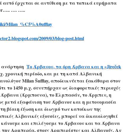
λλά αυτό έρχεται σε αντίθεση με τα τοπικά ευρήματα
r….. …. …..
iki/
Milan_%C5%A0ufflay
octor2.
blogspot.com/2009/03/blog-
post.html
ην ανάρτηση
Το Άρβανον, τα όρη Άρβανα και η «Jireček
μ.χ. χρονική περίοδο, και με τη κατά Αλβανική
νολόγου Milan Šufflay, αποδεικνύεται ξακάθαρα στον
 ότι το 1450 μ.χ. συνυπήρχαν ως διαφορετικές περιοχές
α Άρβανα (Άρμπουνα), το Ελμπασάν, το Άρμπεν, η
ς μετά εξαφάνιση του Άρβανου και η μετονομασία
τη βίαιη έξωση και διωγμό των κατοίκων της
οπικές Αλβανικές εξουσίες, μπορεί να δικαιολογηθεί
 κάνουμε και επιλέγουμε το Άρβανον και τα Άρβανα
ι την Αρμπερία, στους Αρμπερίστες και Αλβανούς. Αν