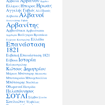
Άρβανον
Άρβανα
Άρμπεν
Ήρωας
Ήπειρος
Έλληνες
Αγγελής Γοβιός
Αλί Πασάς
Αλβανοί
Αλβανία
Αναγνώστης Γοβιός
Αρβανίτης
Αρβανίτικα
Αρβανίτισσα
Βούλγαροι
Βρυσάκια
Αρμπερία
Ελλάδα
Γεώργιος Καστριώτης
Επανάσταση
1821
Ευβοϊκή Επανάσταση 1821
Ιστορία
Εύβοια
Κολοκοτρώνης
Κώτσος Δημητρίου
Μάρκος Μπότσαρης
Μεσσαπία
Μποτσαραίοι
Μπουμπουλίνα
Μπότσαρης
Ναύπλιο
Οθωμανοί
Πατρίδα
Πελοπόννησος
ΣΟΥΛΙ
Σέρβοι
Σλαύοι
Σουλιώτες
Τζαβέλας