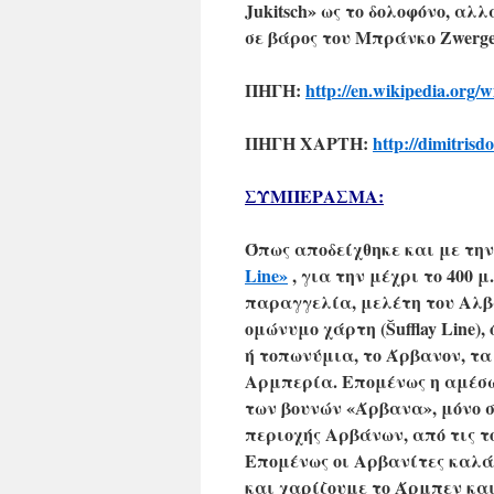
Jukitsch» ως το δολοφόνο, α
σε βάρος του Μπράνκο Zwerge
ΠΗΓΗ:
http://en.wikipedia.org/w
ΠΗΓΗ ΧΑΡΤΗ:
http://dimitrisd
ΣΥΜΠΕΡΑΣΜΑ:
Όπως αποδείχθηκε και με τ
Line»
, για την μέχρι το 400 
παραγγελία, μελέτη του Αλβα
ομώνυμο χάρτη (Šufflay Line),
ή τοπωνύμια, το Άρβανον, τ
Αρμπερία. Επομένως η αμέσω
των βουνών «Άρβανα», μόνο σ
περιοχής Αρβάνων, από τις τ
Επομένως οι Αρβανίτες καλά
και χαρίζουμε το Άρμπεν κα