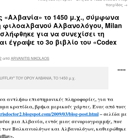
πατρίδος
→
 «Αλβανία» το 1450 μ.χ., σύμφωνα
η φιλοαλβανού Αλβανολόγου, Milan
ροσλήφθηκε για να συνεχίσει τη
και έγραψε το 3ο βιβλίο του «Codex
2
από
ARVANITIS NIKOLAOS
===
FLAY" ΤΟΥ ΟΡΟΥ ΑΛΒΑΝΙΑ, ΤΟ 1450 μ.χ.
 να αντλήσω επιστημονικές πληροφορίες, για τα
μα κρατίδια, βρήκα μερικούς χάρτες. Ένας από τους
trisdoctor2.
blogspot.com/2009/03/blog-
post.html
– σελίδα με
ούσε μια Αλβανία, εντός μιας συνοριογραμμής, που
α των Βαλκανιολόγων και Αλβανολόγων, καθιερώθηκε
fflay».