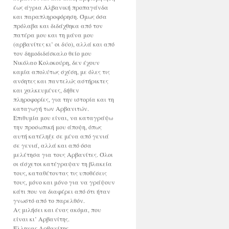
έως άγρια Αλβανική προπαγάνδα
και παραπληροφόρηση. Όμως όσα
πρόλαβα και διδάχθηκα από τον
πατέρα μου και τη μάνα μου
(αρβανίτες κι’ οι δύο), αλλά και από
τον δημοδιδάσκαλο θείο μου
Νικόλαο Κολοκούρη, δεν έχουν
καμία απολύτως σχέση, με όλες τις
ανόητες και παντελώς αστήρικτες
και χαλκευμένες, δήθεν
πληροφορίες, για την ιστορία και τη
καταγωγή των Αρβανιτών.
Επιθυμία μου είναι, να καταγράψω
την προσωπική μου άποψη, όπως
αυτή κατέληξε σε μένα από γενιά
σε γενιά, αλλά και από όσα
μελέτησα για τους Αρβανίτες. Όλοι
οι άσχετοι κατέγραψαν τη βλακεία
τους, καταθέτοντας τις υποθέσεις
τους, μόνο και μόνο για να γράψουν
κάτι που να διαφέρει από ότι ήταν
γνωστό από το παρελθόν.
Ας μιλήσει και ένας ακόμα, που
είναι κι’ Αρβανίτης.
Έλληνας Αρβανίτης.