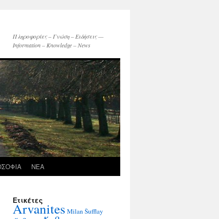
Πληροφορίες – Γνώση – Ειδήσεις —
Information – Knowledge – News
ΟΣΟΦΙΑ
ΝΕΑ
Ετικέτες
Arvanites
Milan Šufflay