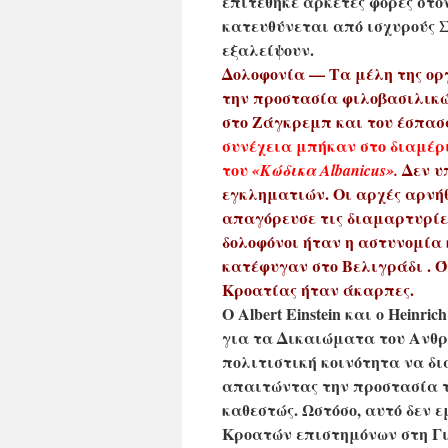
επιτέθηκε αρκετές φορές στον
κατευθύνεται από ισχυρούς Σ
εξαλείψουν.
Δολοφονία — Τα μέλη της οργ
την προστασία φιλοβασιλικών
στο Ζάγκρεμπ και του έσπασα
συνέχεια μπήκαν στο διαμέρι
του
Δεν υ
«Κώδικα Αlbanicus»
.
εγκληματιών. Οι αρχές αρνή
απαγόρευσε τις διαμαρτυρίες 
δολοφόνοι ήταν η αστυνομία κα
κατέφυγαν στο Βελιγράδι . Ό
Κροατίας ήταν άκαρπες.
Ο Albert Einstein και ο Hein
για τα Δικαιώματα του Ανθρ
πολιτιστική κοινότητα να δια
απαιτώντας την προστασία 
καθεστώς.
Ωστόσο, αυτό δεν ε
Κροατών επιστημόνων στη Γι