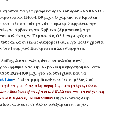
ριέχονται τα γεωγραφικά όρια του όρου «ΑΛΒΑΝΙΑ»,
κρατορίας (1400-1450 μ.χ.). Ο χάρτης του Κροάτη
πρόσεκτη ιδιαιτερότητα, ότι συμπεριλαμβάνει την
ek», το Άρβανον, τα Άρβανα (Άρμπουνα), την
τον Αυλώνα), το Ελμπασάν, ΟΛΑ περιοχές και
τους αλλά εντελώς διαφορετικά, λίγα μόλις χρόνια
ας του Γεωργίου Καστριώτη ή Σκεντέρμπεη.
 Šufflay, διαπιστώνω, ότι ο σπουδαίος αυτός
ροσλήφθηκε από την Αλβανική κυβέρνηση και από
ου 1928-1930 μ.χ., για να συνεχίσει και να
ček Line
»
ή «Γραμμή Jireček», κατά το μέλος που
γω χάρτης με όσες πληροφορίες εμπεριέχει, είναι
dex Αlbanicus» ή «Αλβανικού Κώδικα» του κατά γενική
Milan Šufflay
.Πηγαίνοντας στην
λόγου, Κροάτη
ia (και από εκεί σε άλλες ανεξάρτητες πηγές,