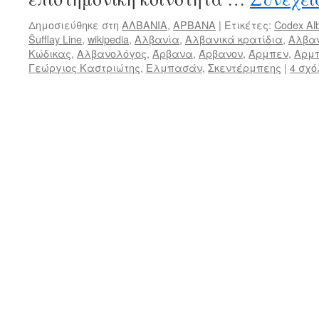
Δημοσιεύθηκε στη
ΑΛΒΑΝΙΑ
,
ΑΡΒΑΝΑ
|
Ετικέτες:
Codex Αl
Šufflay Line
,
wikipedia
,
Αλβανία
,
Αλβανικά κρατίδια
,
Αλβαν
Κώδικας
,
Αλβανολόγος
,
Άρβανα
,
Άρβανον
,
Άρμπεν
,
Αρμ
Γεώργιος Καστριώτης
,
Ελμπασάν
,
Σκεντέρμπεης
|
4 σχό