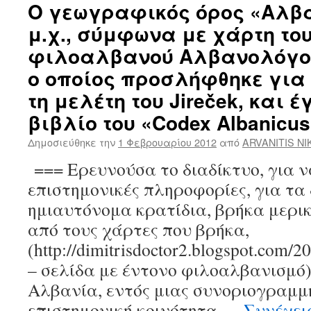
Ο γεωγραφικός όρος «Αλβα
μ.χ., σύμφωνα με χάρτη το
φιλοαλβανού Αλβανολόγου, 
ο οποίος προσλήφθηκε για
τη μελέτη του Jireček, και 
βιβλίο του «Codex Αlbanicus
Δημοσιεύθηκε την
1 Φεβρουαρίου 2012
από
ARVANITIS N
=== Ερευνούσα το διαδίκτυο, για 
επιστημονικές πληροφορίες, για τ
ημιαυτόνομα κρατίδια, βρήκα μερικ
από τους χάρτες που βρήκα,
(http://dimitrisdoctor2.blogspot.com/2
– σελίδα με έντονο φιλοαλβανισμό
Αλβανία, εντός μιας συνοριογραμμή
επιστημονική κοινότητα …
Συνέχε