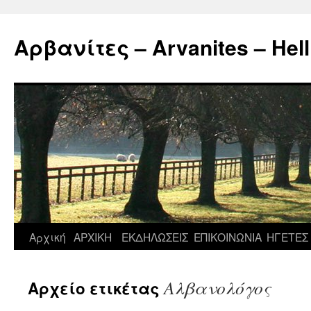
Μετάβαση
σε
Αρβανίτες – Arvanites – Hell
περιεχόμενο
Αρχική
ΑΡΧΙΚΗ
ΕΚΔΗΛΩΣΕΙΣ
ΕΠΙΚΟΙΝΩΝΙΑ
ΗΓΕΤΕΣ
Αλβανολόγος
Αρχείο ετικέτας