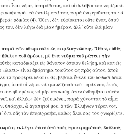
 του εἶναι νόμος ἀπαράβατος, καὶ οἱ σκλάβοι του νομίζουσι
ρακοὴν πρὸς τὰ ἐντάλματά του, παρὰ ἐνεργοῦντες τα νὰ
(4)
βερὰς ἀδικίας
. Ὅθεν, δὲν εὑρίσκεται οὔτε ἕνας, ὁποὺ
ας του, δὲν λέγω διὰ μίαν ἡμέραν, ἀλλ᾿ οὔτε διὰ μίαν
ι παρὰ τῶν ὀθωμανῶν ὡς καρδιογνώστης. Ὅθεν, εὐθὺς
 ἤθελεν τοῦ ἀρέσει, μὲ ἕνα νεῦμα τοῦ ρίπτει τὴν
αὐτὸς καταδικάζει εἰς θάνατον ὅποιον θελήσῃ, καὶ κανεὶς
ὸ «διατί;» εἶναι ἁμάρτημα τοιοῦτον ὡς πρὸς αὐτόν, ὁποὺ
ελε τὸ προφέρει δέκα ζωάς, βέβαια ἤθελε τοῦ δοθῶσι δέκα
ᾶγμα, ὁποὺ οἱ νόμοι νὰ ἐμποδίζουσι τοῦ τυράννου, ἐκτὸς
ναι συνηθισμένος νὰ μὴν ὑπακούῃ, ὅταν ἐνθυμῆται αὐτὸν
νεῖ, καὶ ἀλλέως δὲν ξεθυμώνει, παρὰ χύνοντας τὸ αἷμα
όν, ὑπάρχει, ὦ ἀγαπητοί μου, ὁ τῶν Ἑλλήνων τύραννος,
᾿ ὅ,τι σᾶς τὸν ἐπερίγραψα, καθὼς ὅλοι σας τὸν γνωρίζετε.
 μωρίας ἐκλέγει ἕναν ἀπὸ τοὺς προειρημένους δούλους