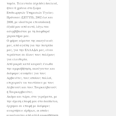
τομέα. Τελευταία (σχεδόν) δουλειά,
ήταν 6 χρόνια στο Σώμα
Επιθεωρητών Υπηρεσιών Υγείας-
Πρόνοιας (ΣΕΥΥΠ), 2002 έως και
2008, με ιδιαίτερα επεισοδιακή
έξοδό μου από αυτό, λόγω του
ασυμβίβαστου με τη διαφθορά
χαρακτήρα μου.
Ο φόρος αίματος της οικογένειάς
μας, από αγάπη για την πατρίδα
μας, για την ΕΛΛΑΔΑ μας, είναι
τεράστιος σε όλους τους πολέμους
για ελευθερία.
Από μικρός κατά καιρούς ένιωθα
την αμφισβήτηση, ακούγοντας και
διάφορες ανοησίες για τους
Αρβανίτες, τους οποίους πολλοί,
επιχειρούν να ταυτίσουν με τους
Αλβανούς και τους Τουρκαλβανούς
ή Τουρκαρβανίτες.
Ακόμα και τώρα, στα γεράματα, με
την άμεση επαφή μου στο διαδίκτυο,
έρχομαι σε επαφή με διάφορες
αναρτήσεις άρθρων, οι οποίες
κυμαίνονται από απλή αμφισβήτηση