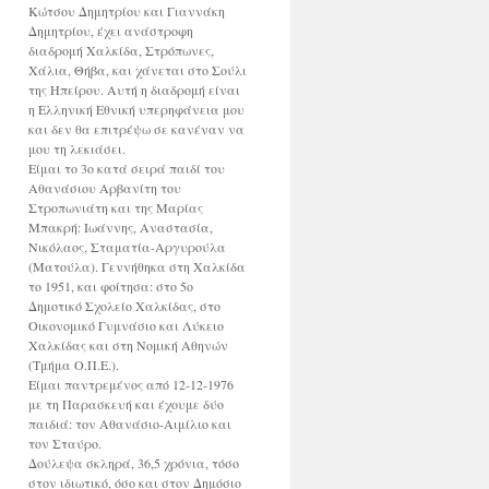
Κώτσου Δημητρίου και Γιαννάκη
Δημητρίου, έχει ανάστροφη
διαδρομή Χαλκίδα, Στρόπωνες,
Χάλια, Θήβα, και χάνεται στο Σούλι
της Ηπείρου. Αυτή η διαδρομή είναι
η Ελληνική Εθνική υπερηφάνεια μου
και δεν θα επιτρέψω σε κανέναν να
μου τη λεκιάσει.
Είμαι το 3ο κατά σειρά παιδί του
Αθανάσιου Αρβανίτη του
Στροπωνιάτη και της Μαρίας
Μπακρή: Ιωάννης, Αναστασία,
Νικόλαος, Σταματία-Αργυρούλα
(Ματούλα). Γεννήθηκα στη Χαλκίδα
το 1951, και φοίτησα: στο 5ο
Δημοτικό Σχολείο Χαλκίδας, στο
Οικονομικό Γυμνάσιο και Λύκειο
Χαλκίδας και στη Νομική Αθηνών
(Τμήμα Ο.Π.Ε.).
Είμαι παντρεμένος από 12-12-1976
με τη Παρασκευή και έχουμε δύο
παιδιά: τον Αθανάσιο-Αιμίλιο και
τον Σταύρο.
Δούλεψα σκληρά, 36,5 χρόνια, τόσο
στον ιδιωτικό, όσο και στον Δημόσιο