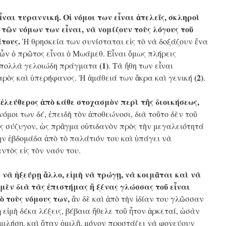
ναι τυραννική. Οἱ νόμοι των εἶναι ἀτελεῖς, σκληροὶ
τῶν νόμων των εἶναι, νὰ νομίζουν τοὺς λόγους τοῦ
τους.
Ἡ θρησκεία των συνίσταται εἰς τὸ νὰ δοξάζουν ἕνα
 ὧν ὁ πρῶτος εἶναι ὁ Μωάμεθ. Εἶναι ὅμως πλήρεις
(1)
ι πολλὰ γελοιώδη πράγματα
. Τὰ ἤθη των εἶναι
(2)
ρὸς καὶ ὑπερήφανος. Ἡ ἀμάθειά των ἄκρα καὶ γενική
.
ἐλεύθερος ἀπὸ κάθε στοχασμὸν περὶ τῆς διοικήσεως,
 νόμοι των δέ, ἐπειδὴ τὸν ἀποθεώνοσι, διὰ τοῦτο δὲν τοῦ
ς σύζυγον, ὡς πρᾶγμα οὐτιδανὸν πρὸς τὴν μεγαλειότητά
ὴν ἑβδομάδα ἀπὸ τὸ παλάτιόν του καὶ ὑπάγει νὰ
ντὸς εἰς τὸν ναόν του.
ος νὰ ἠξεύρῃ ἄλλο, εἰμὴ νὰ τρώγῃ, νὰ κοιμᾶται καὶ νὰ
 μὲν διὰ τὰς ἐπιστήμας ἢ ξένας γλώσσας τοῦ εἶναι
ὸ τοὺς νόμους των,
ἂν δὲ καὶ ἀπὸ τὴν ἰδίαν του γλῶσσαν
εἰμὴ δέκα λέξεις, βέβαια ἤθελε τοῦ ἦτον ἀρκεταί, ὡσὰν
ὁμιλήσῃ, καὶ ὅταν ὁμιλῇ, μόνον προστάζει νὰ φονεύουν