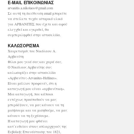
E-MAIL ΕΠΙΚΟΙΝΩΝΙΑΣ
χ
ε
arvanitis.a.nikolaos@gmail.com
ί
Σε αυτή τη διεύθυνση email μπορείτε
ο
να στείλετε τυχόν ιστορικό υλικό
για ΑΡΒΑΝΙΤΕΣ που έχετε και αφού
ελεγχθεί και εγκριθεί, θα
συμπεριληφθεί στην ιστοσελίδα.
ΚΑΛΩΣΟΡΙΣΜΑ
Χαιρετισμός του Νικόλαου Α.
Αρβανίτη
Φίλοι μου γειά σας και χαρά σας.
Ο Νικόλαος Αρβανίτης σας
καλωσορίζει στην ιστοσελίδα
«Αρβανίτες-Arvanites-Hellines».
Είναι μάλλον προφανές, ότι η
καταγωγή μου είναι «αρβανίτικη».
Μια καταγωγή, που κάποιοι
εντέχνως προσπαθούν να μας
μπερδέψουν, να μας κάνουν να τη
μισήσουμε και να μισηθούμε, να μας
κάνουν να τη ξεχάσουμε.
Η καταγωγή μου φθάνει
κατ΄ευθείαν στους οπλαρχηγούς της
Ευβοϊκής Επανάστασης του 1821,