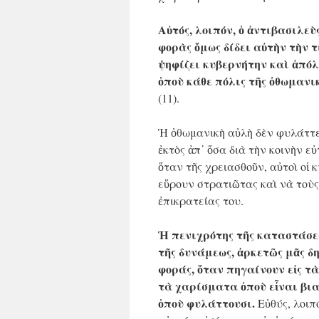
Αὐτός, λοιπόν, ὁ ἀντιβασιλεὺ
φορὰς ὅμως δίδει αὐτὴν τὴν τι
ψηφίζει κυβερνήτην καὶ ἀπόλ
ὁποὺ κάθε πόλις τῆς ὀθωμανικ
(11).
Ἡ ὀθωμανικὴ αὐλὴ δὲν φυλάττε
ἐκτὸς ἀπ᾿ ὅσα διὰ τὴν κοινὴν ε
ὅταν τῆς χρειασθοῦν, αὐτοὶ οἱ 
εὕρουν στρατιῶτας καὶ νὰ τοὺς
ἐπικρατείας του.
Ἡ πενιχρότης τῆς καταστάσε
τῆς δυνάμεως, ἀρκετῶς μᾶς δ
φοράς, ὅταν πηγαίνουν εἰς τ
τὰ χαρίσματα ὁποὺ εἶναι βια
ὁποὺ φυλάττουσι.
Εὐθύς, λοιπ