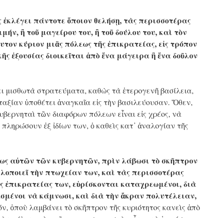
ς ἐκλέγει πάντοτε ὅποιον θελήσῃ, τὰς περισσοτέρας
μήν, ἢ τοῦ μαγείρου του, ἢ τοῦ δούλου του, καὶ τὸν
υτον κύριον μιᾶς πόλεως τῆς ἐπικρατείας, εἰς τρόπον
ῆς ἐξουσίας διοικεῖται ἀπὸ ἕνα μάγειρα ἢ ἕνα δοῦλον
ι μισθωτὰ στρατεύματα, καθὼς τὰ ἑτερογενῆ βασίλεια,
ὐταξίαν ὑποθέτει ἀναγκαῖα εἰς τὴν βασιλεύουσαν. Ὅθεν,
κυβερνηταὶ τῶν διαφόρων πόλεων εἶναι εἰς χρέος, νὰ
 πληρώσουν ἐξ ἰδίων των, ὁ καθεὶς κατ᾿ ἀναλογίαν τῆς
ως αὐτῶν τῶν κυβερνητῶν, πρὶν λάβωσι τὸ σκῆπτρον
ηλοποιεῖ τὴν πτωχείαν των, καὶ τὰς περισσοτέρας
ὰς ἐπικρατείας των, εὑρίσκονται καταχρεωμένοι, διὰ
σμένοι νὰ κάμνωσι, καὶ διὰ τὴν ἄκραν πολυτέλειαν,
όν, ὁποὺ λαμβάνει τὸ σκῆπτρον τῆς κυριότητος κανεὶς ἀπὸ