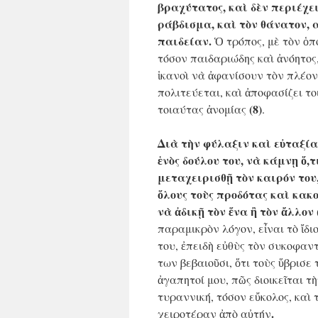
βραχύτατος, καὶ δὲν περιέχει
ράβδισμα, καὶ τὸν θάνατον, 
παιδείαν.
Ὁ τρόπος, μὲ τὸν ὁπο
τόσον παιδαριώδης καὶ ἀνόητος
ἱκανοὶ νὰ ἀφανίσουν τὸν πλέο
πολιτεύεται, καὶ ἀποφασίζει το
(8)
τοιαύτας ἀνομίας
.
Διὰ τὴν φύλαξιν καὶ εὐταξία
ἑνὸς δούλου του, νὰ κάμνῃ ὅ,
μεταχειρισθῇ τὸν καιρόν του,
ὅλους τοὺς προδότας καὶ κακο
νὰ ἀδικῇ τὸν ἕνα ἢ τὸν ἄλλον
παραμικρὸν λόγον, εἶναι τὸ ἴδ
του, ἐπειδὴ εὐθὺς τὸν συκοφαν
των βεβαιοῦσι, ὅτι τοὺς ὕβρισ
ἀγαπητοί μου, πῶς διοικεῖται τ
τυραννική, τόσον εὔκολος, καὶ 
.
χειροτέραν ἀπὸ αὐτήν