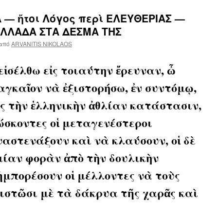
 — ἤτοι Λόγος περὶ ΕΛΕΥΘΕΡΙΑΣ —
 ΕΛΛΑΔΑ ΣΤΑ ΔΕΣΜΑ ΤΗΣ
από
ARVANITIS NIKOLAOS
ἰσέλθω εἰς τοιαύτην ἔρευναν, ὦ
αγκαῖον νὰ ἐξιστορήσω, ἐν συντόμῳ,
ς τὴν ἑλληνικὴν ἀθλίαν κατάστασιν,
ώσκοντες οἱ μεταγενέστεροι
ναστενάξουν καὶ νὰ κλαύσουν, οἱ δὲ
μίαν φορὰν ἀπὸ τὴν δουλικὴν
ἠμπορέσουν οἱ μέλλοντες νὰ τοὺς
ιστῶσι μὲ τὰ δάκρυα τῆς χαρᾶς καὶ