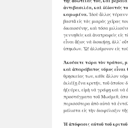
τῆς ἀσωτείας του, καὶ βέβαια
ἀντιβασιλέα, καὶ δίδοντάς το
καμωμένα.
Ἰδοὺ ἄλλος τύραννο
βαστᾶ εἰς τὰς μιαρὰς χεῖρας το
δικαιοσύνης, καὶ τόσα μιλλιούν
γεννηθεὶς καὶ ἀνατραφεὶς εἰς τ
εἶναι ἄξιος νὰ διοικήσῃ, ἀλλ᾿ ο
ὑπηκόων. Ὤ! ἀλλοίμονον εἰς το
Ἀκούσετε τώρα τὸν τρόπον, μὲ
καὶ ἀπαράβατος νόμος εἶναι θ
θρησκείας των, κάθε ἄλλον νόμο
ἐκλέξῃ ἕνα κριτήν, τοῦ ὁποίου 
ἠξεύρει, εἰμὴ νὰ γράφῃ καὶ νὰ
προστάγματα τοῦ Μωάμεθ, ὁποὺ
περισσότερα ἀπὸ αὐτὰ τὰ ἐντάλ
μάλιστα εἰς τὴν διαφύλαξιν τῆς
Ἡ ἀπόφασις αὐτοῦ τοῦ κριτοῦ