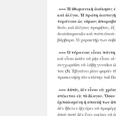
=== Ἡ ὀθωμανικὴ διοίκησις εἶ
καὶ ὀλίγοι. Ἡ πρώτη διαταγὴ 
τυράννου ὡς νόμους ἀπαραβά
θεόν, καὶ ὀλίγους προφήτας, ἐξ
δεισιδαιμονιῶν καὶ πιστεύουσ
βάρβαρα. Ὁ χαρακτήρ των σοβα
=== Ὁ τύραννος εἶναι πάντη 
καὶ εἶναι ὡσὰν νὰ μὴν εἶναι· οἱ
συγχωροῦσι νὰ λάβῃ γυναῖκα ὡ
(3)
του
. Ἐβγαίνει μίαν φορὰν τ
προσκυνήσῃ τὸν κτίστην τοῦ Πα
=== Αὐτός, δὲν εἶναι εἰς χρέ
στέκεται εἰς τὸ ἄλογον. Ὅσον
ἐμποδισμένη ἡ σπουδή των ἀπ
δὲν ἤθελεν ἠξεύρει νὰ προφέρῃ 
ὁποὺ ποτὲ δὲν ἔχει χρείαν νὰ 