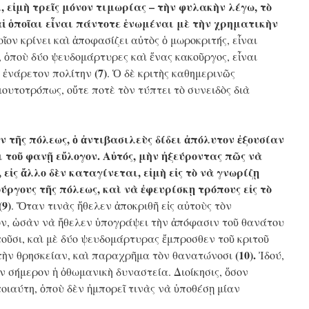
, εἰμὴ τρεῖς μόνον τιμωρίας – τὴν φυλακὴν λέγω, τὸ
αἱ ὁποῖαι εἶναι πάντοτε ἑνωμέναι μὲ τὴν χρηματικὴν
ῖον κρίνει καὶ ἀποφασίζει αὐτὸς ὁ μωροκριτής, εἶναι
, ὁποὺ δύο ψευδομάρτυρες καὶ ἕνας κακοῦργος, εἶναι
(7)
ν ἐνάρετον πολίτην
. Ὁ δὲ κριτὴς καθημερινῶς
ιουτοτρόπως, οὔτε ποτὲ τὸν τύπτει τὸ συνειδὸς διὰ
ν τῆς πόλεως, ὁ ἀντιβασιλεὺς δίδει ἀπόλυτον ἐξουσίαν
τι τοῦ φανῇ εὔλογον. Αὐτός, μὴν ἠξεύροντας πῶς νὰ
 εἰς ἄλλο δὲν καταγίνεται, εἰμὴ εἰς τὸ νὰ γνωρίζῃ
ύργους τῆς πόλεως, καὶ νὰ ἐφευρίσκῃ τρόπους εἰς τὸ
(9)
. Ὅταν τινὰς ἤθελεν ἀποκριθῆ εἰς αὐτοὺς τὸν
ιον, ὡσὰν νὰ ἤθελεν ὑπογράψει τὴν ἀπόφασιν τοῦ θανάτου
τοῦσι, καὶ μὲ δύο ψευδομάρτυρας ἔμπροσθεν τοῦ κριτοῦ
(10).
ε τὴν θρησκείαν, καὶ παραχρῆμα τὸν θανατώνοσι
Ἰδού,
ὴν σήμερον ἡ ὀθωμανικὴ δυναστεία. Διοίκησις, ὅσον
τοιαύτη, ὁποὺ δὲν ἠμπορεῖ τινὰς νὰ ὑποθέσῃ μίαν