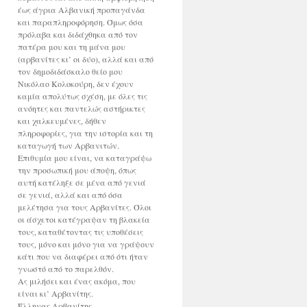
έως άγρια Αλβανική προπαγάνδα
και παραπληροφόρηση. Όμως όσα
πρόλαβα και διδάχθηκα από τον
πατέρα μου και τη μάνα μου
(αρβανίτες κι’ οι δύο), αλλά και από
τον δημοδιδάσκαλο θείο μου
Νικόλαο Κολοκούρη, δεν έχουν
καμία απολύτως σχέση, με όλες τις
ανόητες και παντελώς αστήρικτες
και χαλκευμένες, δήθεν
πληροφορίες, για την ιστορία και τη
καταγωγή των Αρβανιτών.
Επιθυμία μου είναι, να καταγράψω
την προσωπική μου άποψη, όπως
αυτή κατέληξε σε μένα από γενιά
σε γενιά, αλλά και από όσα
μελέτησα για τους Αρβανίτες. Όλοι
οι άσχετοι κατέγραψαν τη βλακεία
τους, καταθέτοντας τις υποθέσεις
τους, μόνο και μόνο για να γράψουν
κάτι που να διαφέρει από ότι ήταν
γνωστό από το παρελθόν.
Ας μιλήσει και ένας ακόμα, που
είναι κι’ Αρβανίτης.
Έλληνας Αρβανίτης.