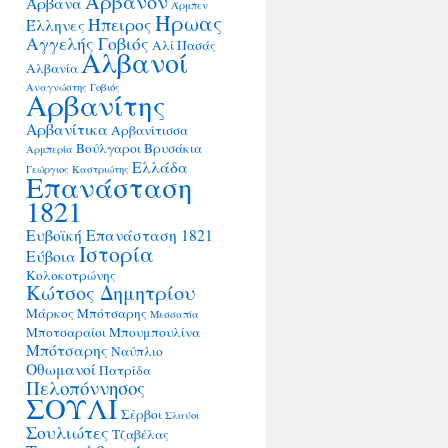
Άρβανον
Άρβανα
Άρμπεν
Ήρωας
Ήπειρος
Έλληνες
Αγγελής Γοβιός
Αλί Πασάς
Αλβανοί
Αλβανία
Αναγνώστης Γοβιός
Αρβανίτης
Αρβανίτικα
Αρβανίτισσα
Βούλγαροι
Βρυσάκια
Αρμπερία
Ελλάδα
Γεώργιος Καστριώτης
Επανάσταση
1821
Ευβοϊκή Επανάσταση 1821
Ιστορία
Εύβοια
Κολοκοτρώνης
Κώτσος Δημητρίου
Μάρκος Μπότσαρης
Μεσσαπία
Μποτσαραίοι
Μπουμπουλίνα
Μπότσαρης
Ναύπλιο
Οθωμανοί
Πατρίδα
Πελοπόννησος
ΣΟΥΛΙ
Σέρβοι
Σλαύοι
Σουλιώτες
Τζαβέλας