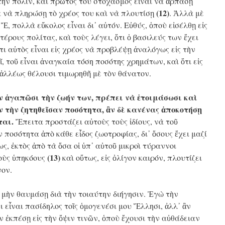
 τὴν πόλιν, καὶ πρῶτος του στοχασμὸς εἶναι νὰ ἁρπάσῃ
(12)
 νὰ πληρώσῃ τὸ χρέος του καὶ νὰ πλουτίσῃ
. Ἀλλὰ μὲ
Ἔ, πολλὰ εὔκολος εἶναι δι᾿ αὐτόν. Εὐθύς, ὁποὺ εἰσέλθῃ εἰς
τέρους πολίτας, καὶ τοὺς λέγει, ὅτι ὁ βασιλεύς των ἔχει
ι αὐτὸς εἶναι εἰς χρέος νὰ προβλέψῃ ἀναλόγως εἰς τὴν
, τοῦ εἶναι ἀναγκαία τόση ποσότης χρημάτων, καὶ ὅτι εἰς
 ἀλλέως θέλουσι τιμωρηθῆ μὲ τὸν θάνατον.
ν ἀγαπῶσι τὴν ζωήν των, πρέπει νὰ ἑτοιμάσωσι καὶ
 τὴν ζητηθεῖσαν ποσότητα, ἂν δὲ κανένας ἀποκοτήσῃ
ται.
Ἔπειτα προστάζει αὐτοὺς τοὺς ἰδίους, νὰ τοῦ
ν ποσότητα ἀπὸ κάθε εἶδος ζωοτροφίας, δι᾿ ὅσους ἔχει μαζί
ς, ἐκτὸς ἀπὸ τὰ ὅσα οἱ ὑπ᾿ αὐτοῦ μικροὶ τύραννοι
(13)
τοὺς ὑπηκόους
καὶ οὕτως, εἰς ὀλίγον καιρόν, πλουτίζει
νον.
ὴν θαυμάσῃ διὰ τὴν τοιαύτην διήγησιν. Ἐγὼ τὴν
ι εἶναι πασίδηλος τοῖς ὁμογενέσι μου Ἕλλησι, ἀλλ᾿ ἂν
 ἐκπέσῃ εἰς τὴν ὄψιν τινῶν, ὁποὺ ἔχουσι τὴν αὐθάδειαν