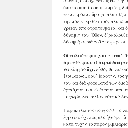
αὐτούς, εἰσέρχεται εἰς ἐκείνην
ὅσα περισσότερα ἠμπορέσῃ, διὰ
ποῖον τρόπον ἆρα γε πλουτίζει; 
τὴν πόλιν, κράζει τοὺς πλουσιω
χρείαν ἀπὸ στρατεύματα, καὶ ὅτ
δύναμίν του. Ὅθεν, ἐξακολουθεῖ
δύο ἡμέρας νὰ τοῦ τὴν φέρωσι,
Οἱ ταλαίπωροι χριστιανοί, ἂ
πρωτύτερα καὶ περισσοτέραν
νὰ εἰπῇ τὸ ὄχι, εὐθὺς θανατοῦ
ἑτοιμάζωσι, καθ᾿ ἑκάστην, τόση
του καὶ διὰ φορέματά των ὁμοίω
ἁρπάζουσι καὶ κλέπτουσι ἀπὸ 
μὲ χωρὶς δυσκολίαν οὔτε κίνδυ
Παρακαλῶ τὸν ἀναγνώστην νὰ μ
ἔγραψα, ὄχι πὼς δὲν ἠξεύρω, ὅτ
κατὰ τύχην τὸ παρὸν βιβλιάριον