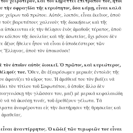
 τὸν χειρότερον, καὶ τὸν κηρύττει ἐπίτροπόν του, ἤτοι
υ τὴν σφραγῖδα τῆς κυριότητος, ὅσα κάμῃ, εἶναι καλὰ
ς χείρων τοῦ πρώτου. Αὐτός, λοιπόν, εἶναι ἐκεῖνος, ὁποὺ
υ τοὺς βαρυτάτους χαλινοὺς τῆς διοικήσεως καὶ τῆς
ια ὑπόκεινται εἰς τὴν θέλησιν ἑνὸς ἀμαθοῦς τέρατος, ὁποὺ
ὸν κόλπον τῆς δουλείας καὶ τῆς ἀσωτείας, ὄχι μόνον δὲν
ὔτε ἄξιος ἤθελεν ἦτον νὰ εἶναι ὁ ὑποδεέστερος τῶν
ὺς Ἕλληνας, ὁποὺ τὸν ὑπακούοσι!
 τὸν ὁποῖον αὐτὸς διοικεῖ. Ὁ πρῶτος, καὶ κυριώτερος,
έλησίς του.
Ὅθεν, ἂν ἐξαιρέσωμεν μερικὰς ἐντολὰς τῆς
ν ἀφανίζει τὸ κῦρος του. Ἡ ἀμάθειά του τὸν βιάζει νὰ
δίδει τὸν τίτλον τοῦ Σοφωτάτου, ὁ ὁποῖος ἄλλο δὲν
 ἀναγινώσκῃ τὴν γλῶσσαν του, μαζὶ μὲ μερικὰ κεφαλαιώδη
 νὰ τὰ ἀκούσῃ τινάς, τοῦ ἐρεθίζουν γέλωτα. Τὰ
ματα ἀναφέρονται εἰς τὴν διατήρησιν τῆς θρησκείας καὶ
 ἀμαθείας.
 εἶναι ἀναντίρρητος. Ὁ κῶδιξ τῶν τιμωριῶν του εἶναι