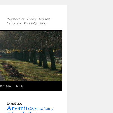
Πληροφορίες – Γνώση – Ειδήσεις —
Information – Knowledge – News
ΟΣΟΦΙΑ
ΝΕΑ
Ετικέτες
Arvanites
Milan Šufflay