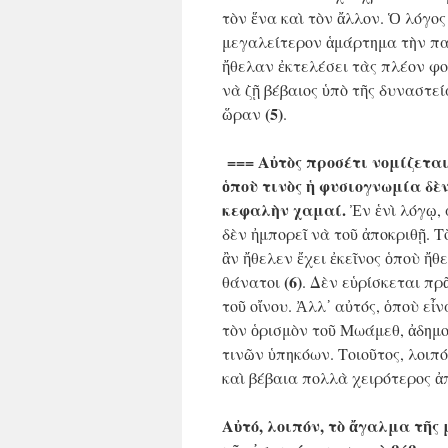
τὸν ἕνα καὶ τὸν ἄλλον. Ὁ λόγος
μεγαλείτερον ἁμάρτημα τὴν πα
ἤθελαν ἐκτελέσει τὰς πλέον φο
νὰ ζῇ βέβαιος ὑπὸ τῆς δυναστεί
(5)
ὥραν
.
=== Αὐτὸς προσέτι νομίζετα
ὁποὺ τινὸς ἡ φυσιογνωμία δὲν
κεφαλὴν χαμαί.
Ἐν ἑνὶ λόγῳ, 
δὲν ἠμπορεῖ νὰ τοῦ ἀποκριθῇ. Τ
ἂν ἤθελεν ἔχει ἐκεῖνος ὁποὺ ἤθ
(6)
θάνατοι
. Δὲν εὑρίσκεται πρ
τοῦ οἴνου. Ἀλλ᾿ αὐτός, ὁποὺ εἶ
τὸν ὁρισμὸν τοῦ Μωάμεθ, ἀδημο
τινῶν ὑπηκόων. Τοιοῦτος, λοιπ
καὶ βέβαια πολλὰ χειρότερος ἀπ
Αὐτό, λοιπόν, τὸ ἄγαλμα τῆς