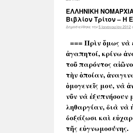
ΕΛΛΗΝΙΚΗ ΝΟΜΑΡΧΙΑ
Βιβλίον Τρίτον – Η
Δημοσιεύθηκε την
5 Ιανουαρίου 2012
=== Πρὶν ὅμως νὰ ε
ἀγαπητοί, κρίνω ἀν
τοῦ παρόντος αἰῶνο
τὴν ὁποίαν, ἀναγιν
ὁμογενεῖς μου, νὰ ἀ
νῦν νὰ ἐξυπνήσουν 
ληθαργίαν, διὰ νὰ 
δοξάζωσι καὶ εὐχαρ
τῆς εὐγνωμοσύνης.