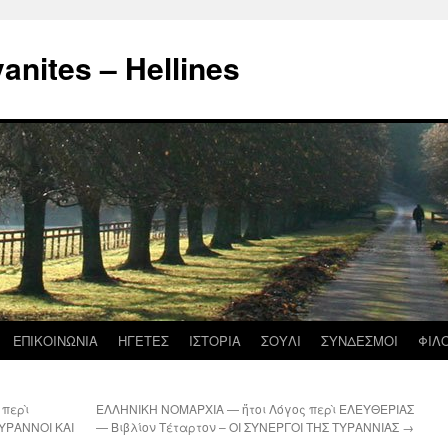
nites – Hellines
ΕΠΙΚΟΙΝΩΝΙΑ
ΗΓΕΤΕΣ
ΙΣΤΟΡΙΑ
ΣΟΥΛΙ
ΣΥΝΔΕΣΜΟΙ
ΦΙΛ
 περὶ
ΕΛΛΗΝΙΚΗ ΝΟΜΑΡΧΙΑ — ἤτοι Λόγος περὶ ΕΛΕΥΘΕΡΙΑΣ
ΥΡΑΝΝΟΙ ΚΑΙ
— Βιβλίον Τέταρτον – ΟΙ ΣΥΝΕΡΓΟΙ ΤΗΣ ΤΥΡΑΝΝΙΑΣ
→