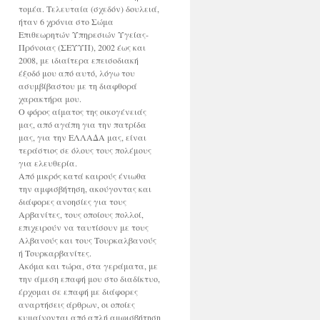
τομέα. Τελευταία (σχεδόν) δουλειά,
ήταν 6 χρόνια στο Σώμα
Επιθεωρητών Υπηρεσιών Υγείας-
Πρόνοιας (ΣΕΥΥΠ), 2002 έως και
2008, με ιδιαίτερα επεισοδιακή
έξοδό μου από αυτό, λόγω του
ασυμβίβαστου με τη διαφθορά
χαρακτήρα μου.
Ο φόρος αίματος της οικογένειάς
μας, από αγάπη για την πατρίδα
μας, για την ΕΛΛΑΔΑ μας, είναι
τεράστιος σε όλους τους πολέμους
για ελευθερία.
Από μικρός κατά καιρούς ένιωθα
την αμφισβήτηση, ακούγοντας και
διάφορες ανοησίες για τους
Αρβανίτες, τους οποίους πολλοί,
επιχειρούν να ταυτίσουν με τους
Αλβανούς και τους Τουρκαλβανούς
ή Τουρκαρβανίτες.
Ακόμα και τώρα, στα γεράματα, με
την άμεση επαφή μου στο διαδίκτυο,
έρχομαι σε επαφή με διάφορες
αναρτήσεις άρθρων, οι οποίες
κυμαίνονται από απλή αμφισβήτηση