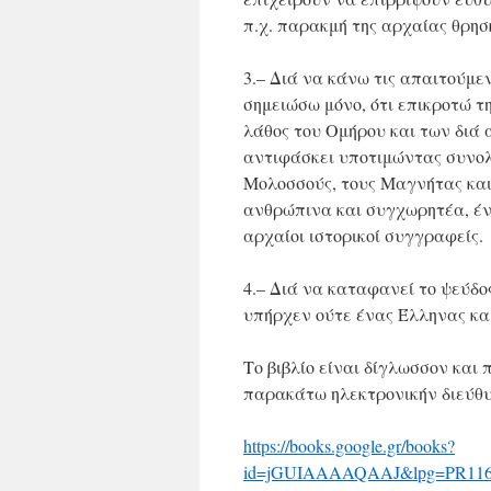
π.χ. παρακμή της αρχαίας θρησ
3.– Διά να κάνω τις απαιτούμ
σημειώσω μόνο, ότι επικροτώ τ
λάθος του Ομήρου και των διά
αντιφάσκει υποτιμώντας συνολ
Μολοσσούς, τους Μαγνήτας και
ανθρώπινα και συγχωρητέα, έν
αρχαίοι ιστορικοί συγγραφείς.
4.– Διά να καταφανεί το ψεύδο
υπήρχεν ούτε ένας Έλληνας και
Το βιβλίο είναι δίγλωσσον και
παρακάτω ηλεκτρονικήν διεύθυ
https://books.google.gr/books?
id=jGUIAAAAQAAJ&lpg=PR