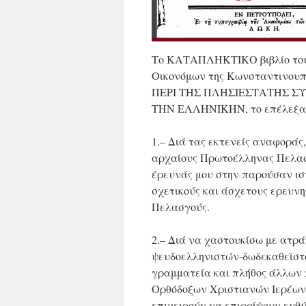
Το ΚΑΤΑΠΛΗΚΤΙΚΟ βιβλίο του 
Οικονόμων της Κωνσταντινουπόλ
ΠΕΡΙ ΤΗΣ ΠΛΗΣΙΕΣΤΑΤΗΣ Σ
ΤΗΝ ΕΛΛΗΝΙΚΗΝ, το επέλεξα
1.– Διά τας εκτενείς αναφοράς
αρχαίους Πρωτοέλληνας Πελασγ
έρευνάς μου στην παρούσαν ισ
σχετικούς και άσχετους ερευν
Πελασγούς.
2.– Διά να χαστουκίσω με ατρ
ψευδοελληνιστών-δωδεκαθεϊστών
γραμματεία και πλήθος άλλων 
Ορθόδοξων Χριστιανών Ιερέων 
επιχειρούν να επιρρίψουν ευθύ