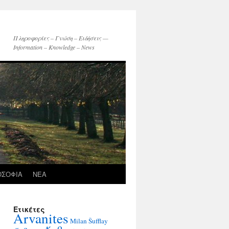
Πληροφορίες – Γνώση – Ειδήσεις —
Information – Knowledge – News
ΟΣΟΦΙΑ
ΝΕΑ
Ετικέτες
Arvanites
Milan Šufflay