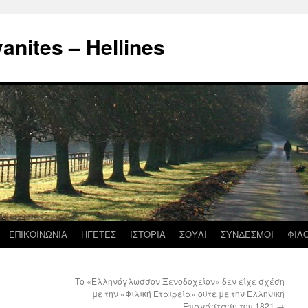
nites – Hellines
ΕΠΙΚΟΙΝΩΝΙΑ
ΗΓΕΤΕΣ
ΙΣΤΟΡΙΑ
ΣΟΥΛΙ
ΣΥΝΔΕΣΜΟΙ
ΦΙΛ
Το «Ελληνόγλωσσον Ξενοδοχείον» δεν είχε σχέση
με την «Φιλική Εταιρεία» ούτε με την Ελληνική
Επανάσταση του 1821
→