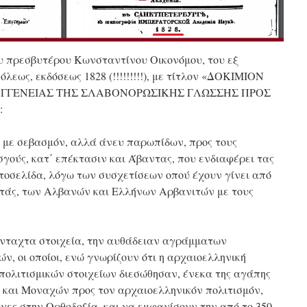
πρεσβυτέρου Κωνσταντίνου Οικονόμου, του εξ
εως, εκδόσεως 1828 (!!!!!!!!!), με τίτλον «ΔΟΚΙΜΙΟΝ
ΥΓΓΕΝΕΙΑΣ ΤΗΣ ΣΛΑΒΟΝΟΡΩΣΙΚΗΣ ΓΛΩΣΣΗΣ ΠΡΟΣ
:
, με σεβασμόν, αλλά άνευ παρωπίδων, προς τους
ούς, κατ΄ επέκτασιν και Άβαντας, που ενδιαφέρει τας
τοσελίδα, λόγω των συσχετίσεων οπού έχουν γίνει από
ητάς, των Αλβανών και Ελλήνων Αρβανιτών με τους
άνταχτα στοιχεία, την αυθάδειαν αγράμματων
, οι οποίοι, ενώ γνωρίζουν ότι η αρχαιοελληνική
πολιτισμικών στοιχείων διεσώθησαν, ένεκα της αγάπης
και Μοναχών προς τον αρχαιοελληνικόν πολιτισμόν,
νες στην Ορθοδοξία, και να εμφανίσουν την από το 350