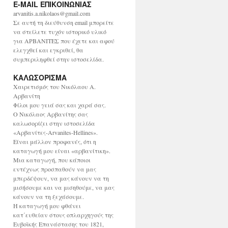
E-MAIL ΕΠΙΚΟΙΝΩΝΙΑΣ
χ
ε
arvanitis.a.nikolaos@gmail.com
ί
Σε αυτή τη διεύθυνση email μπορείτε
ο
να στείλετε τυχόν ιστορικό υλικό
για ΑΡΒΑΝΙΤΕΣ που έχετε και αφού
ελεγχθεί και εγκριθεί, θα
συμπεριληφθεί στην ιστοσελίδα.
ΚΑΛΩΣΟΡΙΣΜΑ
Χαιρετισμός του Νικόλαου Α.
Αρβανίτη
Φίλοι μου γειά σας και χαρά σας.
Ο Νικόλαος Αρβανίτης σας
καλωσορίζει στην ιστοσελίδα
«Αρβανίτες-Arvanites-Hellines».
Είναι μάλλον προφανές, ότι η
καταγωγή μου είναι «αρβανίτικη».
Μια καταγωγή, που κάποιοι
εντέχνως προσπαθούν να μας
μπερδέψουν, να μας κάνουν να τη
μισήσουμε και να μισηθούμε, να μας
κάνουν να τη ξεχάσουμε.
Η καταγωγή μου φθάνει
κατ΄ευθείαν στους οπλαρχηγούς της
Ευβοϊκής Επανάστασης του 1821,