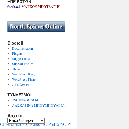
ΗΠΕΙΡΩΤΩΝ
facebook
ΜΑΡΚΟΣ ΜΠΟΤΣΑΡΗΣ
Blogroll
Documentation
Plugins
Suggest Ideas
Support Forum
Themes
WordPress Blog
WordPress Planet
ΣΥΝΔΕΣΗ
ΣΥΝΔΕΣΜΟΙ
TSOUTSOUNEROS
ΛΑΣΚΑΡΙΝΑ ΜΠΟΥΜΠΟΥΛΙΝΑ
Αρχείο
Α
%CF%82%20%CF%80%CE%B5%CE%BB%CE%B1%CF%83%CE%B
ρ