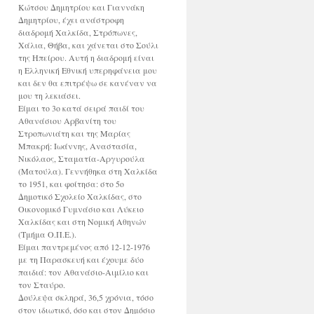
Κώτσου Δημητρίου και Γιαννάκη
Δημητρίου, έχει ανάστροφη
διαδρομή Χαλκίδα, Στρόπωνες,
Χάλια, Θήβα, και χάνεται στο Σούλι
της Ηπείρου. Αυτή η διαδρομή είναι
η Ελληνική Εθνική υπερηφάνεια μου
και δεν θα επιτρέψω σε κανέναν να
μου τη λεκιάσει.
Είμαι το 3ο κατά σειρά παιδί του
Αθανάσιου Αρβανίτη του
Στροπωνιάτη και της Μαρίας
Μπακρή: Ιωάννης, Αναστασία,
Νικόλαος, Σταματία-Αργυρούλα
(Ματούλα). Γεννήθηκα στη Χαλκίδα
το 1951, και φοίτησα: στο 5ο
Δημοτικό Σχολείο Χαλκίδας, στο
Οικονομικό Γυμνάσιο και Λύκειο
Χαλκίδας και στη Νομική Αθηνών
(Τμήμα Ο.Π.Ε.).
Είμαι παντρεμένος από 12-12-1976
με τη Παρασκευή και έχουμε δύο
παιδιά: τον Αθανάσιο-Αιμίλιο και
τον Σταύρο.
Δούλεψα σκληρά, 36,5 χρόνια, τόσο
στον ιδιωτικό, όσο και στον Δημόσιο