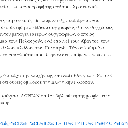
κείας, ως καταστροφή της από τους Χριστιανούς.
ενες παραπομπές, σε επόμενα σχετικά άρθρα. Θα
ην απάντηση που δίδει ο συγγραφέας στο εκ συγχύσεως
 αυτού μεταγενέστερων συγγραφέων, ο οποίος
ικά τους Πελασγούς, ενώ επαινεί τους Άβαντες, τους
 άλλους κλάδους των Πελασγών. Τέτοια λάθη είναι
εκα του πλούτου που άφησαν στις επόμενες γενεές οι
ς, ότι τάχα την εποχήν της επαναστάσεως του 1821 δεν
 ότι ουδείς ομιλούσε την Ελληνικήν Γλώσσαν.
 παρέχεται ΔΩΡΕΑΝ από τη βιβλιοθήκη της google, στην
νση:
116&dq=%CE%B1%CE%B2%CE%B1%CE%BD%CF%84%CE%B5