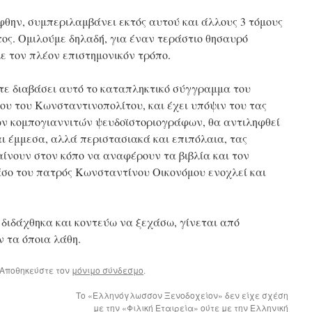
θην, συμπεριλαμβάνει εκτός αυτού και άλλους 3 τόμους
ος. Ομιλούμε δηλαδή, για έναν τεράστιο θησαυρό
ον πλέον επιστημονικόν τρόπο.
ποτε διαβάσει αυτό το καταπληκτικό σύγγραμμα του
υ του Κωνσταντινοπολίτου, και έχει υπόψιν του τας
ν κομπογιαννιτών ψευδοϊστοριογράφων, θα αντιληφθεί
ι έμμεσα, αλλά περιστασιακά και επιπόλαια, τας
ίνουν στον κόπο να αναφέρουν τα βιβλία και τον
άσο του πατρός Κωνσταντίνου Οικονόμου ενοχλεί και
 διδάχθηκα και κοντεύω να ξεχάσω, γίνεται από
 τα όποια λάθη.
 Αποθηκεύστε τον
μόνιμο σύνδεσμο
.
Το «Ελληνόγλωσσον Ξενοδοχείον» δεν είχε σχέση
με την «Φιλική Εταιρεία» ούτε με την Ελληνική