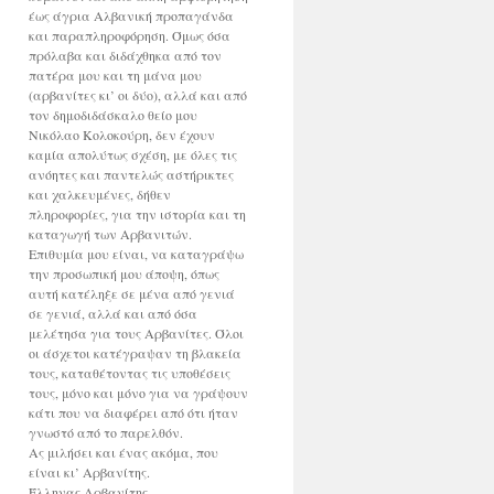
έως άγρια Αλβανική προπαγάνδα
και παραπληροφόρηση. Όμως όσα
πρόλαβα και διδάχθηκα από τον
πατέρα μου και τη μάνα μου
(αρβανίτες κι’ οι δύο), αλλά και από
τον δημοδιδάσκαλο θείο μου
Νικόλαο Κολοκούρη, δεν έχουν
καμία απολύτως σχέση, με όλες τις
ανόητες και παντελώς αστήρικτες
και χαλκευμένες, δήθεν
πληροφορίες, για την ιστορία και τη
καταγωγή των Αρβανιτών.
Επιθυμία μου είναι, να καταγράψω
την προσωπική μου άποψη, όπως
αυτή κατέληξε σε μένα από γενιά
σε γενιά, αλλά και από όσα
μελέτησα για τους Αρβανίτες. Όλοι
οι άσχετοι κατέγραψαν τη βλακεία
τους, καταθέτοντας τις υποθέσεις
τους, μόνο και μόνο για να γράψουν
κάτι που να διαφέρει από ότι ήταν
γνωστό από το παρελθόν.
Ας μιλήσει και ένας ακόμα, που
είναι κι’ Αρβανίτης.
Έλληνας Αρβανίτης.