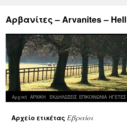
Μετάβαση
σε
Αρβανίτες – Arvanites – Hell
περιεχόμενο
Αρχική
ΑΡΧΙΚΗ
ΕΚΔΗΛΩΣΕΙΣ
ΕΠΙΚΟΙΝΩΝΙΑ
ΗΓΕΤΕΣ
Εβραίοι
Αρχείο ετικέτας