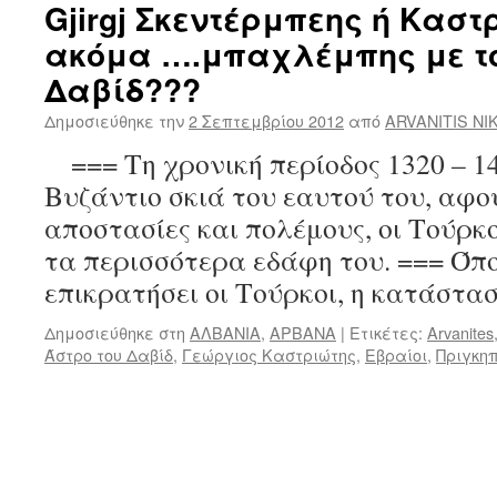
Gjirgj Σκεντέρμπεης ή Καστ
ακόμα ….μπαχλέμπης με το
Δαβίδ???
Δημοσιεύθηκε την
2 Σεπτεμβρίου 2012
από
ARVANITIS NI
=== Τη χρονική περίοδος 1320 – 14
Βυζάντιο σκιά του εαυτού του, αφο
αποστασίες και πολέμους, οι Τούρκ
τα περισσότερα εδάφη του. === Όπ
επικρατήσει οι Τούρκοι, η κατάστ
Δημοσιεύθηκε στη
ΑΛΒΑΝΙΑ
,
ΑΡΒΑΝΑ
|
Ετικέτες:
Arvanites
Άστρο του Δαβίδ
,
Γεώργιος Καστριώτης
,
Εβραίοι
,
Πριγκη