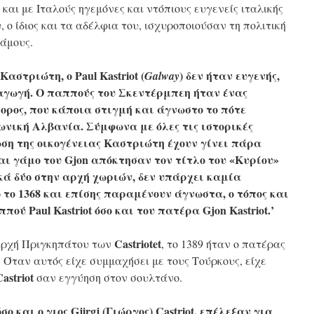
και με Ιταλούς ηγεμόνες και ντόπιους ευγενείς ιταλικής
 ο ίδιος και τα αδέλφια του, ισχυροποιούσαν τη πολιτική
γάμους.
στριώτη, ο Paul Kastriot (
) δεν ήταν ευγενής,
Galway
ταγωγή. Ο παππούς του Σκεντέρμπεη ήταν ένας
ρος, που κάποια στιγμή και άγνωστο το πότε
ωνική Αλβανία. Σύμφωνα με όλες τις ιστορικές
ωση της οικογένειας Καστριώτη έχουν γίνει πάρα
και γάμο του Gjon απόκτησαν τον τίτλο του «Κυρίου»
κά δύο στην αρχή χωριών, δεν υπάρχει καμία
το 1368 και επίσης παραμένουν άγνωστα, ο τόπος και
πού Paul Kastriot όσο και του πατέρα Gjon Kastriot.’
Castriotet
 αρχή Πριγκηπάτου των
, το 1389 ήταν ο πατέρας
. Όταν αυτός είχε συμμαχήσει με τους Τούρκους, είχε
astriot
σαν εγγύηση στον σουλτάνο.
σο και ο γιος Gjirgj (Γιώργος) Castriot, επέλεξαν για