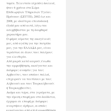
τομέα. Τελευταία (σχεδόν) δουλειά,
ήταν 6 χρόνια στο Σώμα
Επιθεωρητών Υπηρεσιών Υγείας-
Πρόνοιας (ΣΕΥΥΠ), 2002 έως και
2008, με ιδιαίτερα επεισοδιακή
έξοδό μου από αυτό, λόγω του
ασυμβίβαστου με τη διαφθορά
χαρακτήρα μου.
Ο φόρος αίματος της οικογένειάς
μας, από αγάπη για την πατρίδα
μας, για την ΕΛΛΑΔΑ μας, είναι
τεράστιος σε όλους τους πολέμους
για ελευθερία.
Από μικρός κατά καιρούς ένιωθα
την αμφισβήτηση, ακούγοντας και
διάφορες ανοησίες για τους
Αρβανίτες, τους οποίους πολλοί,
επιχειρούν να ταυτίσουν με τους
Αλβανούς και τους Τουρκαλβανούς
ή Τουρκαρβανίτες.
Ακόμα και τώρα, στα γεράματα, με
την άμεση επαφή μου στο διαδίκτυο,
έρχομαι σε επαφή με διάφορες
αναρτήσεις άρθρων, οι οποίες
κυμαίνονται από απλή αμφισβήτηση