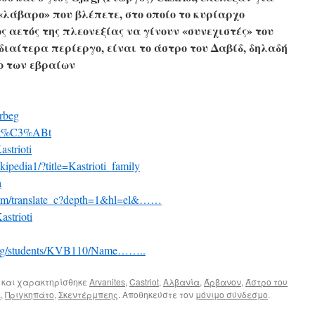
 «λάβαρο» που βλέπετε, στο οποίο το κυρίαρχο
ος αετός της πλεονεξίας να γίνουν «συνεχιστές» του
διαίτερα περίεργο, είναι το άστρο του Δαβίδ, δηλαδή
λο των εβραίων
erbeg
riot%C3%ABt
astrioti
ikipedia1/?title=Kastrioti_family
a
t.com/translate_c?depth=1&hl=el&……
astrioti
.bg/students/KVB110/Name……..
και χαρακτηρίσθηκε
Arvanites
,
Castriot
,
Αλβανία
,
Άρβανον
,
Άστρο του
ι
,
Πριγκηπάτο
,
Σκεντέρμπεης
. Αποθηκεύστε τον
μόνιμο σύνδεσμο
.