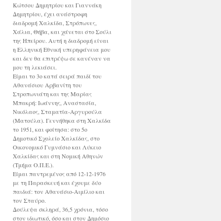
Κώτσου Δημητρίου και Γιαννάκη
Δημητρίου, έχει ανάστροφη
διαδρομή Χαλκίδα, Στρόπωνες,
Χάλια, Θήβα, και χάνεται στο Σούλι
της Ηπείρου. Αυτή η διαδρομή είναι
η Ελληνική Εθνική υπερηφάνεια μου
και δεν θα επιτρέψω σε κανέναν να
μου τη λεκιάσει.
Είμαι το 3ο κατά σειρά παιδί του
Αθανάσιου Αρβανίτη του
Στροπωνιάτη και της Μαρίας
Μπακρή: Ιωάννης, Αναστασία,
Νικόλαος, Σταματία-Αργυρούλα
(Ματούλα). Γεννήθηκα στη Χαλκίδα
το 1951, και φοίτησα: στο 5ο
Δημοτικό Σχολείο Χαλκίδας, στο
Οικονομικό Γυμνάσιο και Λύκειο
Χαλκίδας και στη Νομική Αθηνών
(Τμήμα Ο.Π.Ε.).
Είμαι παντρεμένος από 12-12-1976
με τη Παρασκευή και έχουμε δύο
παιδιά: τον Αθανάσιο-Αιμίλιο και
τον Σταύρο.
Δούλεψα σκληρά, 36,5 χρόνια, τόσο
στον ιδιωτικό, όσο και στον Δημόσιο