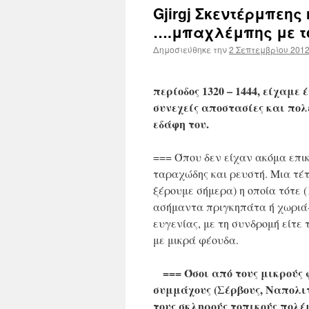
Gjirgj Σκεντέρμπεης
….μπαχλέμπης με το
Δημοσιεύθηκε την
2 Σεπτεμβρίου 201
περίοδος 1320 – 1444, είχαμε
συνεχείς αποστασίες και πολ
εδάφη του.
=== Όπου δεν είχαν ακόμα επικ
ταραχώδης και ρευστή. Μια τέτ
ξέρουμε σήμερα) η οποία τότε 
ασήμαντα πριγκηπάτα ή χωριά
ευγενίας, με τη συνδρομή είτε 
με μικρά φέουδα.
=== Όσοι από τους μικρούς 
συμμάχους (Σέρβους, Ναπολιτ
τους σκληρούς τοπικούς πολέ