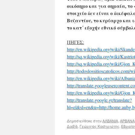
οικόσημο και για σημαία, το
στοιχείο δεν είναι ο δικέφαλ
Βυζαντίου, το κυρίαρχο και ι
το κατ΄ εξοχήν εθνικό σύμβο
ΠΗΓΕΣ:
http://en.wikipedia.org/wiki/Skand
http://sq.wikipedia.org/wiki/Kast
http://sq.wikipedia.org/wiki/Gjon_K
http://todoslossitioscatolicos.com/w
http://en.wikipedia.org/wiki/Albani
http://translate.googleuserconten
http://en.wikipedia.org/wiki/Gjon_K
http://translate.google.gr/translate?
hl=el&sl=en&u=http://home.aubg
Δημοσιεύθηκε στην
ΑΛΒΑΝΙΑ
,
ΑΡΒΑΝΑ
Δαβίδ
,
Γεώργιος Καστριώτης
,
Εβραίο