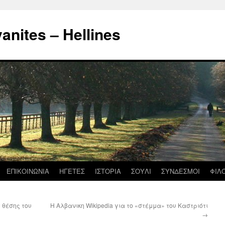
nites – Hellines
ΕΠΙΚΟΙΝΩΝΙΑ
ΗΓΕΤΕΣ
ΙΣΤΟΡΙΑ
ΣΟΥΛΙ
ΣΥΝΔΕΣΜΟΙ
ΦΙΛ
 θέσης του
Η Αλβανικη Wikipedia για το «στέμμα» του Καστριότι
→