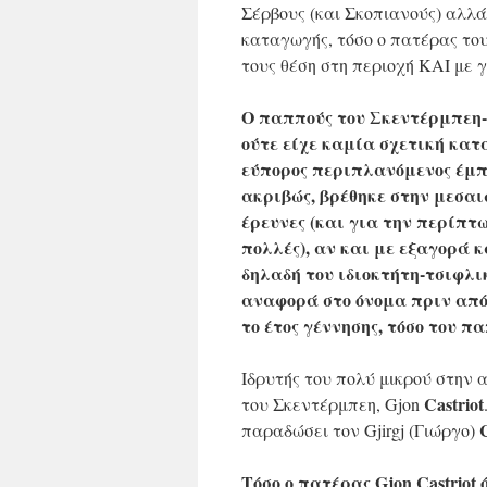
Σέρβους (και Σκοπιανούς) αλλά 
καταγωγής, τόσο ο πατέρας του,
τους θέση στη περιοχή ΚΑΙ με 
Ο παππούς του Σκεντέρμπεη-Κα
ούτε είχε καμία σχετική κα
εύπορος περιπλανόμενος έμπο
ακριβώς, βρέθηκε στην μεσαι
έρευνες (και για την περίπτ
πολλές), αν και με εξαγορά 
δηλαδή του ιδιοκτήτη-τσιφλι
αναφορά στο όνομα πριν από 
το έτος γέννησης, τόσο του παπ
Ιδρυτής του πολύ μικρού στην
Castriot
του Σκεντέρμπεη, Gjon
C
παραδώσει τον Gjirgj (Γιώργο)
Τόσο ο πατέρας Gjon Castriot ό