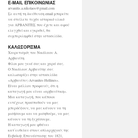
E-MAIL ΕΠΙΚΟΙΝΩΝΙΑΣ
χ
ε
arvanitis.a.nikolaos@gmail.com
ί
Σε αυτή τη διεύθυνση email μπορείτε
ο
να στείλετε τυχόν ιστορικό υλικό
για ΑΡΒΑΝΙΤΕΣ που έχετε και αφού
ελεγχθεί και εγκριθεί, θα
συμπεριληφθεί στην ιστοσελίδα.
ΚΑΛΩΣΟΡΙΣΜΑ
Χαιρετισμός του Νικόλαου Α.
Αρβανίτη
Φίλοι μου γειά σας και χαρά σας.
Ο Νικόλαος Αρβανίτης σας
καλωσορίζει στην ιστοσελίδα
«Αρβανίτες-Arvanites-Hellines».
Είναι μάλλον προφανές, ότι η
καταγωγή μου είναι «αρβανίτικη».
Μια καταγωγή, που κάποιοι
εντέχνως προσπαθούν να μας
μπερδέψουν, να μας κάνουν να τη
μισήσουμε και να μισηθούμε, να μας
κάνουν να τη ξεχάσουμε.
Η καταγωγή μου φθάνει
κατ΄ευθείαν στους οπλαρχηγούς της
Ευβοϊκής Επανάστασης του 1821,