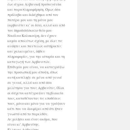
έως άγρια Αλβανική προπαγάνδα
και παραπληροφόρηση. Όμως όσα
πρόλαβα και διδάχθηκα από τον
πατέρα μου και τη μάνα μου
(αρβανίτες κι’ οι δύο), αλλά και από
τον δημοδιδάσκαλο θείο μου
Νικόλαο Κολοκούρη, δεν έχουν
καμία απολύτως σχέση, με όλες τις
ανόητες και παντελώς αστήρικτες
και χαλκευμένες, δήθεν
πληροφορίες, για την ιστορία και τη
καταγωγή των Αρβανιτών.
Επιθυμία μου είναι, να καταγράψω
την προσωπική μου άποψη, όπως
αυτή κατέληξε σε μένα από γενιά
σε γενιά, αλλά και από όσα
μελέτησα για τους Αρβανίτες. Όλοι
οι άσχετοι κατέγραψαν τη βλακεία
τους, καταθέτοντας τις υποθέσεις
τους, μόνο και μόνο για να γράψουν
κάτι που να διαφέρει από ότι ήταν
γνωστό από το παρελθόν.
Ας μιλήσει και ένας ακόμα, που
είναι κι’ Αρβανίτης.
Έλληνας Αρβανίτης.