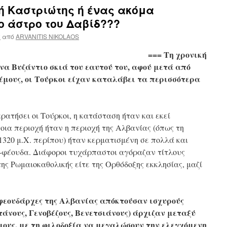
 ή Καστριώτης ή ένας ακόμα
 άστρο του Δαβίδ???
2
από
ARVANITIS NIKOLAOS
=== Τη χρονική
 ένα Βυζάντιο σκιά του εαυτού του, αφού μετά από
έμους, οι Τούρκοι είχαν καταλάβει τα περισσότερα
ρατήσει οι Τούρκοι, η κατάσταση ήταν και εκεί
οια περιοχή ήταν η περιοχή της Αλβανίας (όπως τη
(1320 μ.Χ. περίπου) ήταν κερματισμένη σε πολλά και
-φέουδα. Διάφοροι τυχάρπαστοι αγόραζαν τίτλους
της Ρωμαιοκαθολικής είτε της Ορθόδοξης εκκλησίας, μαζί
φεουδάρχες της Αλβανίας απόκτούσαν ισχυρούς
άνους, Γενοβέζους, Βενετσιάνους) άρχιζαν μεταξύ
μους, με τη φιλοδοξία να μεγαλώσουν την ελεγχόμενη