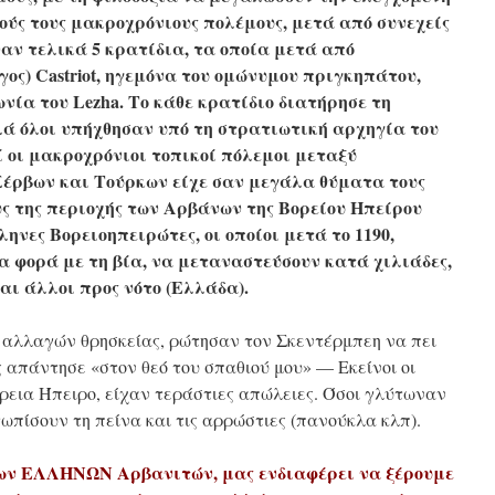
ούς τους μακροχρόνιους πολέμους, μετά από συνεχείς
αν τελικά 5 κρατίδια, τα οποία μετά από
γος) Castriot, ηγεμόνα του ομώνυμου πριγκηπάτου,
νία του Lezha. Το κάθε κρατίδιο διατήρησε τη
λά όλοι υπήχθησαν υπό τη στρατιωτική αρχηγία του
τοί οι μακροχρόνιοι τοπικοί πόλεμοι μεταξύ
Σέρβων και Τούρκων είχε σαν μεγάλα θύματα τους
ς της περιοχής των Αρβάνων της Βορείου Ηπείρου
ηνες Βορειοηπειρώτες, οι οποίοι μετά το 1190,
 φορά με τη βία, να μεταναστεύσουν κατά χιλιάδες,
αι άλλοι προς νότο (Ελλάδα).
αλλαγών θρησκείας, ρώτησαν τον Σκεντέρμπεη να πει
ς απάντησε «στον θεό του σπαθιού μου» — Εκείνοι οι
ρεια Ήπειρο, είχαν τεράστιες απώλειες. Όσοι γλύτωναν
τωπίσουν τη πείνα και τις αρρώστιες (πανούκλα κλπ).
ν ΕΛΛΗΝΩΝ Αρβανιτών, μας ενδιαφέρει να ξέρουμε