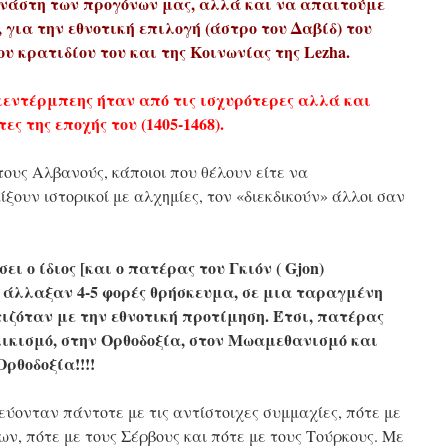
νάστη των προγόνων μας, αλλά και να απαιτούμε
 για την εθνοτική επιλογή (άστρο του Δαβίδ) του
υ κρατιδίου του και της Κοινωνίας της Lezha.
κεντέρμπεης ήταν από τις ισχυρότερες αλλά και
 της εποχής του (1405-1468).
 τους Αλβανούς, κάποιοι που θέλουν είτε να
ξουν ιστορικοί με αλχημίες, τον «διεκδικούν» άλλοι σαν
ι ο ίδιος [και ο πατέρας του Γκιόν ( Gjon)
ο άλλαξαν 4-5 φορές θρήσκευμα, σε μια ταραγμένη
ιζόταν με την εθνοτική προτίμηση. Έτσι, πατέρας
λικισμό, στην Ορθοδοξία, στον Μωαμεθανισμό και
ρθοδοξία!!!!
ύονταν πάντοτε με τις αντίστοιχες συμμαχίες, πότε με
ων, πότε με τους Σέρβους και πότε με τους Τούρκους. Με