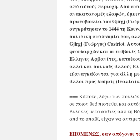
από αυτούς περιοχή. Από αυτ
ανακατανομές εδαφών, έμειν
πρωτοβουλία του Gjirgj (Γιώρ
συγκρότησαν το 1444 τη Κοινω
πολιτική αυτπνομία του, αλ
Gjirgj (Γιώργος) Castriot. Αυ
φεουδαρχών και οι εισβολές 
Έλληνες Αρβανίτες, κατοίκου
αλλά και πολλούς άλλους Έλλ
εξαναγκάζονται για άλλη μια
άλλοι προς δυσμάς (Ιταλία) κ
=== Κάποτε, λόγω των πολλών 
σε ποιον θεό πιστεύει και αυτό
Έλληνες μετανάστες από τη Βό
από το σπαθί, είχαν να αντιμε
ΕΠΟΜΕΝΩΣ, σαν απόγονοι τω