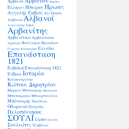
Άρβανον
Άρβανα
Άρμπεν
Ήρωας
Ήπειρος
Έλληνες
Αγγελής Γοβιός
Αλί Πασάς
Αλβανοί
Αλβανία
Αναγνώστης Γοβιός
Αρβανίτης
Αρβανίτικα
Αρβανίτισσα
Βούλγαροι
Βρυσάκια
Αρμπερία
Ελλάδα
Γεώργιος Καστριώτης
Επανάσταση
1821
Ευβοϊκή Επανάσταση 1821
Ιστορία
Εύβοια
Κολοκοτρώνης
Κώτσος Δημητρίου
Μάρκος Μπότσαρης
Μεσσαπία
Μποτσαραίοι
Μπουμπουλίνα
Μπότσαρης
Ναύπλιο
Οθωμανοί
Πατρίδα
Πελοπόννησος
ΣΟΥΛΙ
Σέρβοι
Σλαύοι
Σουλιώτες
Τζαβέλας