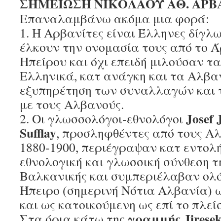
ΣΗΜΕΙΩΣΗ ΝΙΚΟΛΑΟΥ ΑΘ. ΑΡΒ
Επαναλαμβάνω ακόμα μια φορά:
1. Η Αρβανίτες είναι Έλληνες δίγλω
έλκουν την ονομασία τους από το 
Ηπείρου και όχι επειδή μιλούσαν τ
Ελληνικά, κατ ανάγκη και τα Αλβα
εξυπηρέτηση των συναλλαγών και
με τους Αλβανούς.
Josef 
2. Οι γλωσσολόγοι-εθνολόγοι
Sufflay
, προσληφθέντες από τους Αλ
1880-1900, περιέγραψαν κατ εντολή
εθνολογική και γλωσσική σύνθεση τ
Βαλκανικής και συμπεριέλαβαν ολ
Ήπειρο (σημερινή Νότια Αλβανία)
και ως κατοικούμενη ως επί το πλεί
γραμμής Jirese
Στα όρια κάτω της