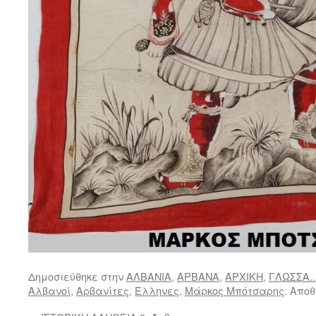
Δημοσιεύθηκε στην
ΑΛΒΑΝΙΑ
,
ΑΡΒΑΝΑ
,
ΑΡΧΙΚΗ
,
ΓΛΩΣΣΑ..
Αλβανοί
,
Αρβανίτες
,
Έλληνες
,
Μάρκος Μπότσαρης
. Απο