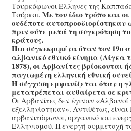
Τουρκόφωνοι Έλληνες της Καππαδο
Με τον ίδιο τρόπο και ο
Τούρκοι.
ουδέποτε αυτοπροσδιορίστηκαν ω
πριν ούτε μετά τη συγκρότηση το
κράτους.
Πιο συγκεκριμένα όταν τον 19ο α
αλβανικό εθνικό κίνημα (Λίγκα τ
1878), οι Αρβανίτες βρίσκονται ή
παγιωμένη ελληνική εθνική συνεί
Η σύγχυση εμφανίζεται όταν η 
μετατρέπεται αυθαίρετα σε κριτ
Οι Αρβανίτες δεν έγιναν «Αλβανοί
εξελληνίστηκαν». Αντιθέτως, είναι
αρβανιτόφωνοι, οργανικό και ενερ
Ελληνισμού. Η ενεργή συμμετοχή τ