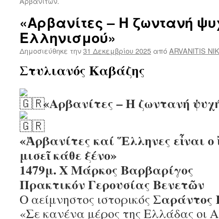
Αρβανιτών.
«Αρβανίτες – Η ζωντανή ψυ
Ελληνισμού»
Δημοσιεύθηκε την
31 Δεκεμβρίου 2025
από
ARVANITIS NI
Στυλιανός Καβάζης
«Αρβανίτες – Η ζωντανή ψυχ
«Ἀρβανίτες καί Ἕλληνες εἶναι ο 
μισεῖ κάθε ξένο»
1479μ. Χ Μάρκος Βαρβαρίγος
Πρακτικόν Γερουσίας Βενετῶν
Σαράντος 
Ο αείμνηστος ιστορικός
«Σε κανένα μέρος της Ελλάδας οι Α