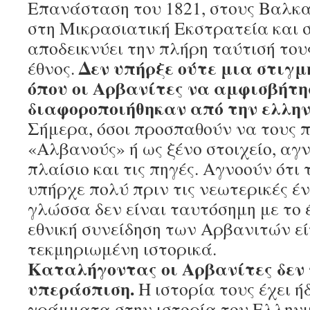
Επανάσταση του 1821, στους Βαλκα
στη Μικρασιατική Εκστρατεία και σ
αποδεικνύει την πλήρη ταύτισή του
Δεν υπήρξε ούτε μια στιγμ
έθνος.
όπου οι Αρβανίτες να αμφισβήτη
διαφοροποιήθηκαν από την ελλην
Σήμερα, όσοι προσπαθούν να τους 
«Αλβανούς» ή ως ξένο στοιχείο, αγν
πλαίσιο και τις πηγές. Αγνοούν ότι 
υπήρχε πολύ πριν τις νεωτερικές ένν
γλώσσα δεν είναι ταυτόσημη με το 
εθνική συνείδηση των Αρβανιτών εί
τεκμηριωμένη ιστορικά.
Καταλήγοντας οι Αρβανίτες δεν
υπεράσπιση.
Η ιστορία τους έχει ή
γράμματα στην ιστορία του Ελληνι