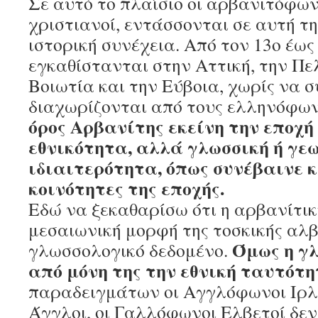
Σε αυτό το πλαίσιο οι αρβανιτόφων
χριστιανοί, εντάσσονται σε αυτή τ
ιστορική συνέχεια. Από τον 13ο έως
εγκαθίστανται στην Αττική, την Πε
Βοιωτία και την Εύβοια, χωρίς να 
διαχωρίζονται από τους ελληνόφω
όρος Αρβανίτης εκείνη την εποχή
εθνικότητα, αλλά γλωσσική ή γε
ιδιαιτερότητα, όπως συνέβαινε κ
κοινότητες της εποχής.
Εδώ να ξεκαθαρίσω ότι η αρβανίτικ
μεσαιωνική μορφή της τοσκικής αλβ
Όμως η γλ
γλωσσολογικό δεδομένο.
από μόνη της την εθνική ταυτότη
παραδειγμάτων οι Αγγλόφωνοι Ιρλ
Άγγλοι, οι Γαλλόφωνοι Ελβετοί δεν 