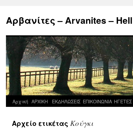
Μετάβαση
σε
Αρβανίτες – Arvanites – Hell
περιεχόμενο
Αρχική
ΑΡΧΙΚΗ
ΕΚΔΗΛΩΣΕΙΣ
ΕΠΙΚΟΙΝΩΝΙΑ
ΗΓΕΤΕΣ
Κούγκι
Αρχείο ετικέτας