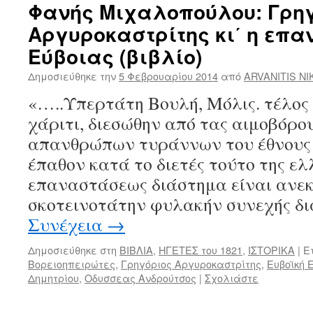
Φανής Μιχαλοπούλου: Γρηγ
Αργυροκαστρίτης κι΄ η επα
Εύβοιας (βιβλίο)
Δημοσιεύθηκε την
5 Φεβρουαρίου 2014
από
ARVANITIS N
«…..Υπερτάτη Βουλή, Μόλις. τέλος
χάριτι, διεσώθην από τας αιμοβόρο
απανθρώπων τυράννων του έθνους 
έπαθον κατά το διετές τούτο της ελ
επαναστάσεως διάστημα είναι ανεκδ
σκοτεινοτάτην φυλακήν συνεχής δι
Συνέχεια
→
Δημοσιεύθηκε στη
ΒΙΒΛΙΑ
,
ΗΓΕΤΕΣ του 1821
,
ΙΣΤΟΡΙΚΑ
|
Ε
Βορειοηπειρώτες
,
Γρηγόριος Αργυροκαστρίτης
,
Ευβοϊκή 
Δημητρίου
,
Οδυσσεας Ανδρούτσος
|
Σχολιάστε