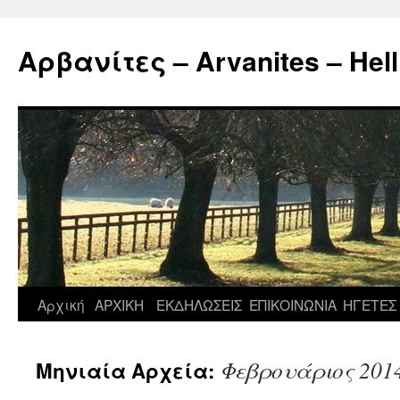
Μετάβαση
σε
Αρβανίτες – Arvanites – Hell
περιεχόμενο
Αρχική
ΑΡΧΙΚΗ
ΕΚΔΗΛΩΣΕΙΣ
ΕΠΙΚΟΙΝΩΝΙΑ
ΗΓΕΤΕΣ
Φεβρουάριος 201
Μηνιαία Αρχεία: