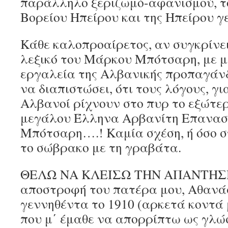
παράλληλο ξεριζωμό-αφανισμού, τ
Βορείου Ηπείρου και της Ηπείρου γ
Κάθε καλοπροαίρετος, αν συγκρίνει
λεξικό του Μάρκου Μπότσαρη, με 
εργαλεία της Αλβανικής προπαγάνδ
να διαπιστώσει, ότι τους λόγους, γι
Αλβανοί ρίχνουν στο πυρ το εξώτερ
μεγάλου Έλληνα Αρβανίτη Επανα
Μπότσαρη….! Καμία σχέση, ή όσο σ
το σώβρακο με τη γραβάτα.
ΘΕΛΩ ΝΑ ΚΛΕΙΣΩ ΤΗΝ ΑΠΑΝΤΗΣΗ
αποστροφή του πατέρα μου, Αθανάσ
γεννηθέντα το 1910 (αρκετά κοντά 
που μ΄ έμαθε να απορρίπτω ως γλώ