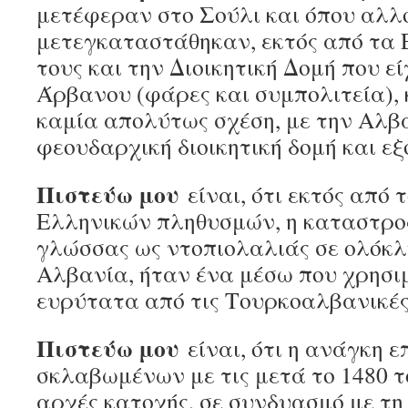
μετέφεραν στο Σούλι και όπου αλλ
μετεγκαταστάθηκαν, εκτός από τ
τους και την Διοικητική Δομή που ε
Άρβανου (φάρες και συμπολιτεία), κ
καμία απολύτως σχέση, με την Αλβ
φεουδαρχική διοικητική δομή και εξ
Πιστεύω μου
είναι, ότι εκτός από 
Ελληνικών πληθυσμών, η καταστρο
γλώσσας ως ντοπιολαλιάς σε ολόκλ
Αλβανία, ήταν ένα μέσω που χρησι
ευρύτατα από τις Τουρκοαλβανικές
Πιστεύω μου
είναι, ότι η ανάγκη 
σκλαβωμένων με τις μετά το 1480 
αρχές κατοχής, σε συνδυασμό με τη