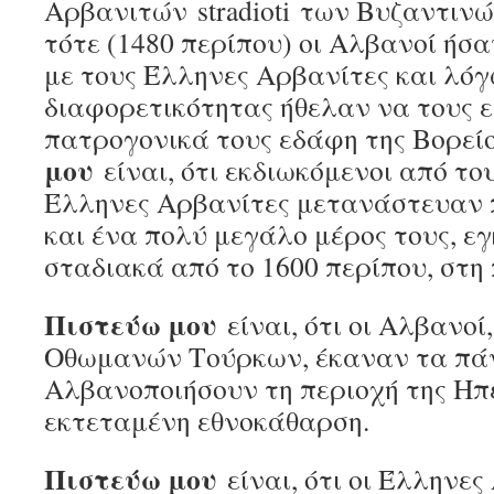
Αρβανιτών stradioti των Βυζαντιν
τότε (1480 περίπου) οι Αλβανοί ήσα
με τους Έλληνες Αρβανίτες και λόγ
διαφορετικότητας ήθελαν να τους 
πατρογονικά τους εδάφη της Βορεί
μου
είναι, ότι εκδιωκόμενοι από το
Έλληνες Αρβανίτες μετανάστευαν 
και ένα πολύ μεγάλο μέρος τους, 
σταδιακά από το 1600 περίπου, στη
Πιστεύω μου
είναι, ότι οι Αλβανοί
Οθωμανών Τούρκων, έκαναν τα πάν
Αλβανοποιήσουν τη περιοχή της Ηπε
εκτεταμένη εθνοκάθαρση.
Πιστεύω μου
είναι, ότι οι Έλληνες