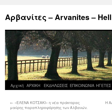
Μετάβαση
σε
Αρβανίτες – Arvanites – Hell
περιεχόμενο
Αρχική
ΑΡΧΙΚΗ
ΕΚΔΗΛΩΣΕΙΣ
ΕΠΙΚΟΙΝΩΝΙΑ
ΗΓΕΤΕΣ
←
«ΕΛΕΝΑ ΚΟΤΣΑΚΙ» η νέα πράκτορας
Η Α
μαύρης παραπληροφόρησης των Αλβανών.