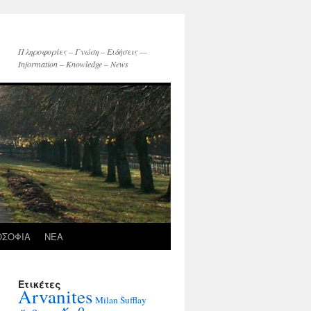
Πληροφορίες – Γνώση – Ειδήσεις —
Information – Knowledge – News
ΟΣΟΦΙΑ
ΝΕΑ
Ετικέτες
Arvanites
Milan Šufflay