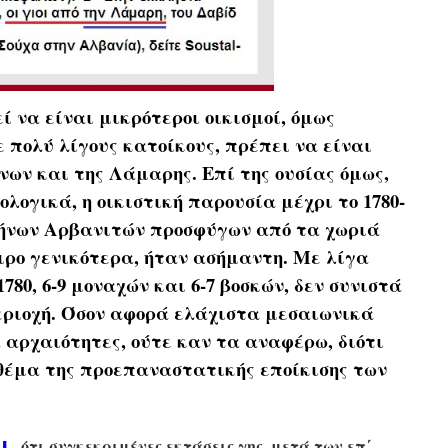
ί να είναι μικρότεροι οικισμοί, όμως
ε πολύ λίγους κατοίκους, πρέπει να είναι
ων και της Λάμαρης. Επί της ουσίας όμως,
ολογικά, η οικιστική παρουσία μέχρι το 1780-
λλήνων Αρβανιτών προσφύγων από τα χωριά
ιρο γενικότερα, ήταν ασήμαντη. Με λίγα
1780, 6-9 μοναχών και 6-7 βοσκών, δεν συνιστά
εριοχή. Όσον αφορά ελάχιστα μεσαιωνικά
 αρχαιότητες, ούτε καν τα αναφέρω, διότι
 θέμα της προεπαναστατικής εποίκισης των
ι
,
ότι συγκεκριμένες εκτάσεις γης, μετά των επ΄