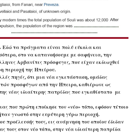
.
Εδώ τα πράγματα είναι πολύ εύκολα και
σότερο, στο να κατανοήσουμε με σαφήνεια, την
Έλληνες Αρβανίτες πρόσφυγες, που είχαν εκδιωχθεί
ρη περιοχή της Ηπείρου.
λές πηγές, ότι μια νέα εγκετάσταση, ομάδας
τών προσφύγων από την Ήπειρο, καθιέρωνε ως
 της νέας ιδιαίτερης πατρίδας που εγκαθίστατο με
ειας που πρώτη εποίκησε τον «νέο» τόπο, εφόσον τέτοιο
 ήταν γνωστό στην ευρύτερη γύρω περιοχή.
ου προέλευσής τους, εις ανάμνηση του οποίου έδιδαν
ας τους στον νέο τόπο, στην νέα ιδιαίτερη πατρίδα