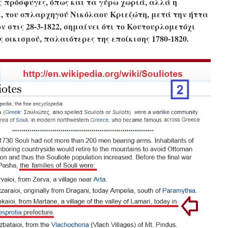
 πρόσφυγες, όπως και τα γύρω χωριά, αλλά η
, του οπλαρχηγού Νικόλαου Κριεζώτη, μετά την ήττα
στις 28-3-1822, σημαίνει ότι το Κουτουρλομετόχι
ς οικισμού, παλαιότερες της εποίκισης 1780-1820.