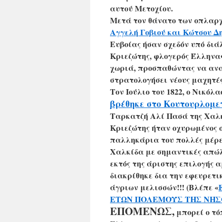
αυτού Μετοχίου.
Μετά τον θάνατο των οπλαρ
Αγγελή Γοβιού και Κώτσου Δ
Ευβοίας ήσαν σχεδόν υπό διά
Κριεζώτης, φλογερός Έλληνα
χωριά, προσπαθώντας να ανα
στρατολογήσει νέους μαχητές
Τον Ιούλιο του 1822, ο Νικόλ
βρέθηκε στο Κουτουρλομε
Ταρκατζή Αλί Πασά της Χαλκί
Κριεζώτης ήταν οχυρωμένος σ
παλληκάρια του πολλές μέρε
Χαλκίδα με σημαντικές απώλ
εκτός της άριστης επιλογής 
διακρίθηκε δια την εφευρετι
άγριων μελισσών!!! (Βλέπε «
ΕΤΩΝ ΠΟΛΕΜΟΥΣ ΤΗΣ ΝΗΣ
ΕΠΟΜΕΝΩΣ,
μπορεί ο τό