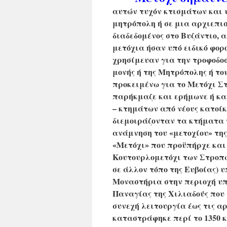
αυτών τυχόν κτισμάτων και υ
μητρόπολη ή σε μια αρχιεπισ
διαδεδομένος στο Βυζάντιο, 
μετόχια ήσαν υπό ειδικό φορ
χρησίμευαν για την τροφοδοσ
μονής ή της Μητρόπολης ή το
προκειμένω για το Μετόχι Στ
παρήκμαζε και ερήμωνε ή κα
– κτημάτων από νέους κατοίκο
διεμοιράζονταν τα κτήματα 
ανάμνηση του «μετοχίου» της 
«Μετόχι» που προϋπήρχε και 
Κουτουρλομετόχι των Στροπώ
σε άλλον τόπο της Ευβοίας) 
Μοναστήρια στην περιοχή υπ
Παναγίας της Χιλιαδούς που 
συνεχή λειτουργία έως τις αρ
καταστράφηκε περί το 1350 κα