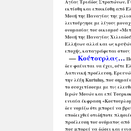
Αγίας Τριάδος Στροπώνων. Γ
εκτίσθη και εποικίσθη από Έ
Μονή της Παναγίας της χιλια
λειτούργησε με λίγους μοναχ
ονομασίας του οικισμού «Μετ
Μονή της Παναγίας Χιλιαδού
Ελλήνων αλλά και ως κρυψών
εποχής, καταγράφεται στους 
—
Κούτουρλας
…
Πο
δεν φαίνεται να έχει, ούτε Ε
Λατινική προέλευση. Ερευνώ
την λέξη
Kurtuluş, που σημαί
το συσχετίσουμε με τις ελευ
Ιερών Μονών και επί Τουρκο
ενιαία έκφραση «Κουτουρλομ
δεν νομίζω ότι μπορεί να βρ
υποδειχθεί οτιδήποτε πλησιέ
προέλευση του ονόματος από
που μπορεί να δώσει και ενι