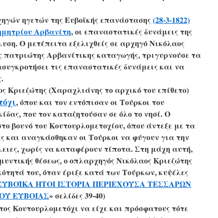
χηγών ηγετών της Ευβοϊκής επανάστασης
(28-3-1822)
ημητρίου Αρβανίτη
, οι επαναστατικές δυνάμεις της
λυση. Ο μετέπειτα εξελιχθείς σε αρχηγό Νικόλαος
ς πατριώτης Αρβανίτικης καταγωγής, τριγυρνούσε τα
συγκροτήσει τις επαναστατικές δυνάμεις και να
.
αος Κριεζώτης
(Χαραχλιάνης το αρχικό του επίθετο)
τόχι
, όπου και τον εντόπισαν οι Τούρκοι του
δας, που τον καταζητούσαν σε όλο το νησί. Ο
το βουνό του Κουτουρλομετοχίου, όπου άντεξε με τα
ς και αναγκάσθηκαν οι Τούρκοι να φύγουν για την
ειες, χωρίς να καταφέρουν τίποτα. Στη μάχη αυτή,
αμυντικής θέσεως, ο οπλαρχηγός Νικόλαος Κριεζώτης
κότητά του, όταν έριξε κατά των Τούρκων, κυψέλες
ΕΥΒΟΪΚΑ ΗΤΟΙ ΙΣΤΟΡΙΑ ΠΕΡΙΕΧΟΥΣΑ ΤΕΣΣΑΡΩΝ
ΟΥ ΕΥΒΟΙΑΣ
» σελίδες 39-40)
πος Κουτουρλομετόχι να είχε και πρόσφατους τότε