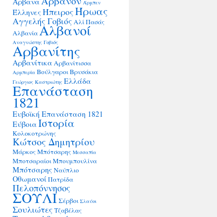
Άρβανον
Άρβανα
Άρμπεν
Ήρωας
Ήπειρος
Έλληνες
Αγγελής Γοβιός
Αλί Πασάς
Αλβανοί
Αλβανία
Αναγνώστης Γοβιός
Αρβανίτης
Αρβανίτικα
Αρβανίτισσα
Βούλγαροι
Βρυσάκια
Αρμπερία
Ελλάδα
Γεώργιος Καστριώτης
Επανάσταση
1821
Ευβοϊκή Επανάσταση 1821
Ιστορία
Εύβοια
Κολοκοτρώνης
Κώτσος Δημητρίου
Μάρκος Μπότσαρης
Μεσσαπία
Μποτσαραίοι
Μπουμπουλίνα
Μπότσαρης
Ναύπλιο
Οθωμανοί
Πατρίδα
Πελοπόννησος
ΣΟΥΛΙ
Σέρβοι
Σλαύοι
Σουλιώτες
Τζαβέλας