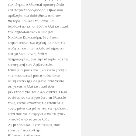
έως άγρια Αλβανική προπαγάνδα
και παραπληροφόρηση. Όμως όσα
πρόλαβα και διδάχθηκα από τον
πατέρα μου και τη μάνα μου
(αρβανίτες κι’ οι δύο), αλλά και από
τον δημοδιδάσκαλο θείο μου
Νικόλαο Κολοκούρη, δεν έχουν
καμία απολύτως σχέση, με όλες τις
ανόητες και παντελώς αστήρικτες
και χαλκευμένες, δήθεν
πληροφορίες, για την ιστορία και τη
καταγωγή των Αρβανιτών.
Επιθυμία μου είναι, να καταγράψω
την προσωπική μου άποψη, όπως
αυτή κατέληξε σε μένα από γενιά
σε γενιά, αλλά και από όσα
μελέτησα για τους Αρβανίτες. Όλοι
οι άσχετοι κατέγραψαν τη βλακεία
τους, καταθέτοντας τις υποθέσεις
τους, μόνο και μόνο για να γράψουν
κάτι που να διαφέρει από ότι ήταν
γνωστό από το παρελθόν.
Ας μιλήσει και ένας ακόμα, που
είναι κι’ Αρβανίτης.
Έλληνας Αρβανίτης.