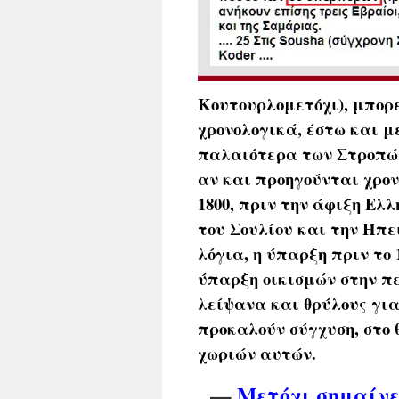
Κουτουρλομετόχι), μπορε
χρονολογικά, έστω και μ
παλαιότερα των Στροπών
αν και προηγούνται χρον
1800, πριν την άφιξη Ε
του Σουλίου και την Ήπε
λόγια, η ύπαρξη πριν το 
ύπαρξη οικισμών στην π
λείψανα και θρύλους για
προκαλούν σύγχυση, στο
χωριών αυτών.
—
Μετόχι σημαίνε