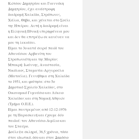
Κώτσου Δημητρίου και Γιαννάκη
Δημητρίου, έχει ανάστροφη
διαδρομή Χαλκίδα, Στρόπωνες,
Χάλια, Θήβα, και χάνεται στο Σούλι
της Ηπείρου. Αυτή η διαδρομή είναι
η Ελληνική Εθνική υπερηφάνεια μου
και δεν θα επιτρέψω σε κανέναν να
μου τη λεκιάσει.
Είμαι το 3ο κατά σειρά παιδί του
Αθανάσιου Αρβανίτη του
Στροπωνιάτη και της Μαρίας
Μπακρή: Ιωάννης, Αναστασία,
Νικόλαος, Σταματία-Αργυρούλα
(Ματούλα). Γεννήθηκα στη Χαλκίδα
το 1951, και φοίτησα: στο 5ο
Δημοτικό Σχολείο Χαλκίδας, στο
Οικονομικό Γυμνάσιο και Λύκειο
Χαλκίδας και στη Νομική Αθηνών
(Τμήμα Ο.Π.Ε.).
Είμαι παντρεμένος από 12-12-1976
με τη Παρασκευή και έχουμε δύο
παιδιά: τον Αθανάσιο-Αιμίλιο και
τον Σταύρο.
Δούλεψα σκληρά, 36,5 χρόνια, τόσο
στον ιδιωτικό, όσο και στον Δημόσιο