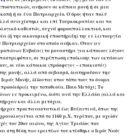
ποστατικών, ανήκουν σε κάποια μονή ή σε μια
κοπή ή σε ένα Πατριαρχείο. Ο όρος ήταν πολύ
αλλά συνεχίστηκε και επί Τουρκοκρατίας και τα
ολογικό καθεστώς, συχνά φοροαπαλλακτικό, και
ία (ή την οικονομική υποστήριξη) της εν λειτουργία
υ Πατριαρχείου στο οποίο ανήκαν. Όταν (εν
ροπώνων Ευβοίας) το μοναστήρι για κάποιους λόγους
ταστρεφόταν, σε περίπτωση εποίκισης των εκτάσεων
υς, οι νέοι κάτοικοι (πρόσφυγες – εποικιστές)
της μονής, αλλά από σεβασμό, διατηρούσαν την
Ιεράς Μονής, δίδοντας στον τόπο τους το όνομα
προσδιόριζε την τοποθεσία. Ποιο Μετόχι; Το
νων εν προκειμένω, διότι ανά την Ελλάδα (αλλά και
υπήρχαν και άλλα μετόχια.
ήρχαν προεπαναστατικά έως Βυζαντινά, όπως της
χρονολογείται από το 1160 μ.Χ. περίπου, με σχεδόν
χές του 20ου αιώνα, της Αγίας Τριάδος που
ι στη θέση των ερειπίων του κτίσθηκε ο Ιερός Ναός