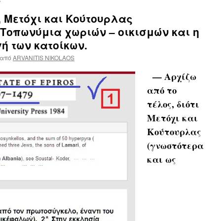
 Μετόχι και Κούτουρλας
 Τοπωνύμια χωριών – οικισμών και η
ή των κατοίκων.
από
ARVANITIS NIKOLAOS
— Αρχίζω
από το
τέλος, διότι
Μετόχι και
Κούτουρλας
(γνωστότερα
και ως