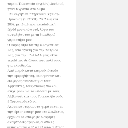
τομέα. Τελευταία (σχεδόν) δουλειά,
ήταν 6 χρόνια στο Σώμα
Επιθεωρητών Υπηρεσιών Υγείας-
Πρόνοιας (ΣΕΥΥΠ), 2002 έως και
2008, με ιδιαίτερα επεισοδιακή
έξοδό μου από αυτό, λόγω του
ασυμβίβαστου με τη διαφθορά
χαρακτήρα μου.
Ο φόρος αίματος της οικογένειάς
μας, από αγάπη για την πατρίδα
μας, για την ΕΛΛΑΔΑ μας, είναι
τεράστιος σε όλους τους πολέμους
για ελευθερία.
Από μικρός κατά καιρούς ένιωθα
την αμφισβήτηση, ακούγοντας και
διάφορες ανοησίες για τους
Αρβανίτες, τους οποίους πολλοί,
επιχειρούν να ταυτίσουν με τους
Αλβανούς και τους Τουρκαλβανούς
ή Τουρκαρβανίτες.
Ακόμα και τώρα, στα γεράματα, με
την άμεση επαφή μου στο διαδίκτυο,
έρχομαι σε επαφή με διάφορες
αναρτήσεις άρθρων, οι οποίες
κυμαίνονται από απλή αμφισβήτηση