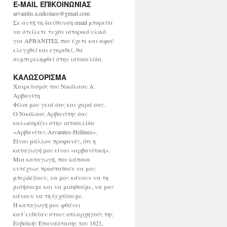
E-MAIL ΕΠΙΚΟΙΝΩΝΙΑΣ
χ
ε
arvanitis.a.nikolaos@gmail.com
ί
Σε αυτή τη διεύθυνση email μπορείτε
ο
να στείλετε τυχόν ιστορικό υλικό
για ΑΡΒΑΝΙΤΕΣ που έχετε και αφού
ελεγχθεί και εγκριθεί, θα
συμπεριληφθεί στην ιστοσελίδα.
ΚΑΛΩΣΟΡΙΣΜΑ
Χαιρετισμός του Νικόλαου Α.
Αρβανίτη
Φίλοι μου γειά σας και χαρά σας.
Ο Νικόλαος Αρβανίτης σας
καλωσορίζει στην ιστοσελίδα
«Αρβανίτες-Arvanites-Hellines».
Είναι μάλλον προφανές, ότι η
καταγωγή μου είναι «αρβανίτικη».
Μια καταγωγή, που κάποιοι
εντέχνως προσπαθούν να μας
μπερδέψουν, να μας κάνουν να τη
μισήσουμε και να μισηθούμε, να μας
κάνουν να τη ξεχάσουμε.
Η καταγωγή μου φθάνει
κατ΄ευθείαν στους οπλαρχηγούς της
Ευβοϊκής Επανάστασης του 1821,