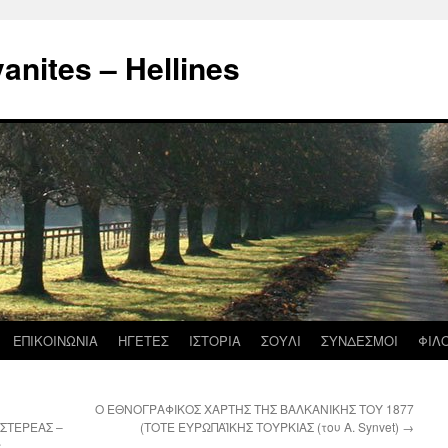
nites – Hellines
ΕΠΙΚΟΙΝΩΝΙΑ
ΗΓΕΤΕΣ
ΙΣΤΟΡΙΑ
ΣΟΥΛΙ
ΣΥΝΔΕΣΜΟΙ
ΦΙΛ
Ο ΕΘΝΟΓΡΑΦΙΚΟΣ ΧΑΡΤΗΣ ΤΗΣ ΒΑΛΚΑΝΙΚΗΣ ΤΟΥ 1877
ΣΤΕΡΕΑΣ –
(ΤΟΤΕ ΕΥΡΩΠΑΪΚΗΣ ΤΟΥΡΚΙΑΣ (του Α. Synvet)
→
ς