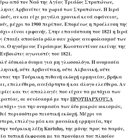
ύρω από τον Ναό της Αγίας Τριάδος Στροπώνων,
λληνες Αρβανίτες το χωριό των Στροπώνων. Η Ιερά
δούς, αν και είχε μεγάλα χρονικά κενά αφάνειας,
ούς, μέχρι το 1900 περίπου. Επομένως η προέλευση της
όχι» είναι εμφανής. Στην επανάσταση του 1821 η Ιερά
ς έπαιξε σπουδαίο ρόλο σαν χώρος ανεφοδιασμού των
α. Ο ηγούμενος Γεράσιμος Κωνσταντίνου εκείνης της
Ευβοιώτες αγωνιστές του 1821.
λύ δύσκολο όνομα για μη γλωσσολόγο. Η ονομασία
λληνική, ούτε Αρβανίτικη, ούτε Αλβανική, ούτε
ντας την Τούρκικη πιθανή εκδοχή ερμηνείας, βρήκα
νει, επελεύθερο, ανεξάρτητο ή και άλογο ελεύθερο. Αν
θερίες και τις απαλλαγές που είχαν τα μετόχια των
κρατίας, σε συνδυασμό με την
ΠΡΟΫΠΑΡΧΟΥΣΑ
ετόχι» για την ονομασία των δύο μικρών οικισμών,
εθεί περισσότερο πειστική εκδοχή. Μέχρι να
στερο, επιλέγω μία και μοναδική ερμηνεία, την
 την τούρκικη λέξη
Kurtuluş, της μόνης προς το παρόν,
αία τοπική έκφραση με τα προνόμια του πλησίον