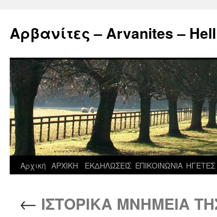
Μετάβαση
σε
Αρβανίτες – Arvanites – Hell
περιεχόμενο
Αρχική
ΑΡΧΙΚΗ
ΕΚΔΗΛΩΣΕΙΣ
ΕΠΙΚΟΙΝΩΝΙΑ
ΗΓΕΤΕΣ
←
ΙΣΤΟΡΙΚΑ ΜΝΗΜΕΙΑ ΤΗ