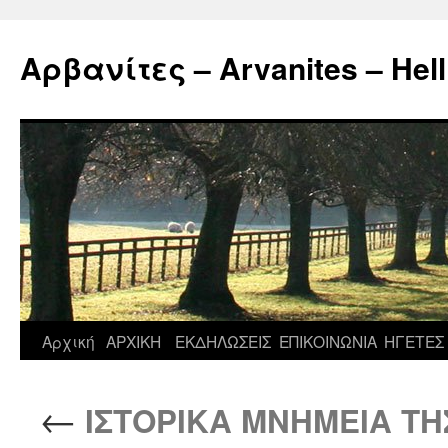
Μετάβαση
σε
Αρβανίτες – Arvanites – Hell
περιεχόμενο
Αρχική
ΑΡΧΙΚΗ
ΕΚΔΗΛΩΣΕΙΣ
ΕΠΙΚΟΙΝΩΝΙΑ
ΗΓΕΤΕΣ
←
ΙΣΤΟΡΙΚΑ ΜΝΗΜΕΙΑ ΤΗ