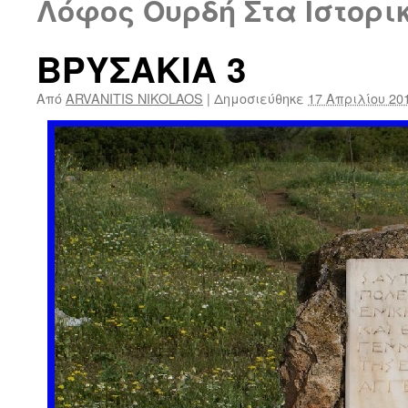
Λόφος Ουρδή Στα Ιστορι
ΒΡΥΣΑΚΙΑ 3
Από
ARVANITIS NIKOLAOS
|
Δημοσιεύθηκε
17 Απριλίου 20