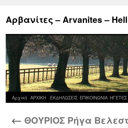
Μετάβαση
σε
Αρβανίτες – Arvanites – Hell
περιεχόμενο
Αρχική
ΑΡΧΙΚΗ
ΕΚΔΗΛΩΣΕΙΣ
ΕΠΙΚΟΙΝΩΝΙΑ
ΗΓΕΤΕΣ
←
ΘΟΥΡΙΟΣ Ρήγα Βελεστ