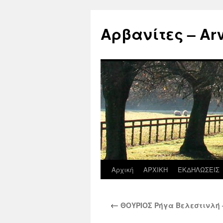
Μετάβαση
σε
Αρβανίτες – Arva
περιεχόμενο
Αρχική
ΑΡΧΙΚΗ
ΕΚΔΗΛΩΣΕΙΣ
←
ΘΟΥΡΙΟΣ Ρήγα Βελεστινλή 