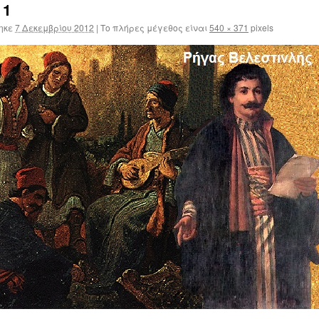
 1
ηκε
7 Δεκεμβρίου 2012
|
Το πλήρες μέγεθος είναι
540 × 371
pixels