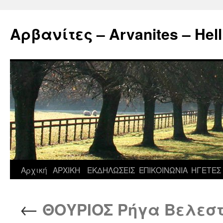
Μετάβαση
σε
Αρβανίτες – Arvanites – Hell
περιεχόμενο
Αρχική
ΑΡΧΙΚΗ
ΕΚΔΗΛΩΣΕΙΣ
ΕΠΙΚΟΙΝΩΝΙΑ
ΗΓΕΤΕΣ
←
ΘΟΥΡΙΟΣ Ρήγα Βελεστ