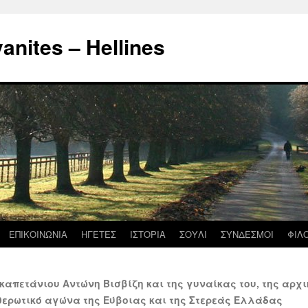
nites – Hellines
ΕΠΙΚΟΙΝΩΝΙΑ
ΗΓΕΤΕΣ
ΙΣΤΟΡΙΑ
ΣΟΥΛΙ
ΣΥΝΔΕΣΜΟΙ
ΦΙΛ
καπετάνιου Αντώνη Βισβίζη και της γυναίκας του, της αρχ
θερωτικό αγώνα της Εύβοιας και της Στερεάς Ελλάδας