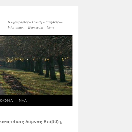
Πληροφορίες – Γνώση – Ειδήσεις —
Information – Knowledge – News
ΟΣΟΦΙΑ
ΝΕΑ
ικαπετάνας Δόμνας Βισβίζη,