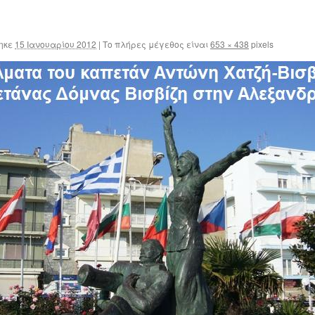
ηκε
15 Ιανουαρίου 2012
|
Το πλήρες μέγεθος είναι
653 × 438
pixels