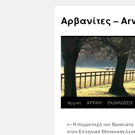
Μετάβαση
σε
Αρβανίτες – Arva
περιεχόμενο
Αρχική
ΑΡΧΙΚΗ
ΕΚΔΗΛΩΣΕΙΣ
←
Η συμμετοχή του Θρακιώτη 
στον Ελληνικό Εθνικοαπελευ