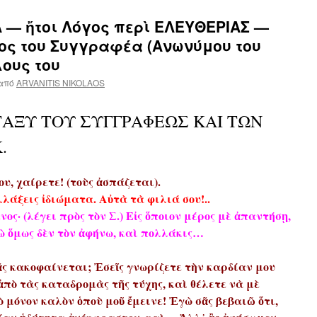
 — ἤτοι Λόγος περὶ ΕΛΕΥΘΕΡΙΑΣ —
ος του Συγγραφέα (Ανωνύμου του
λους του
από
ARVANITIS NIKOLAOS
ΑΞΥ ΤΟΥ ΣΥΓΓΡΑΦΕΩΣ ΚΑΙ ΤΩΝ
.
, χαίρετε! (τοὺς ἀσπάζεται).
λλάξεις ἰδιώματα. Αὐτὰ τὰ φιλιά σου!..
ος· (λέγει πρὸς τὸν Σ.) Εἰς ὅποιον μέρος μὲ ἀπαντήσῃ,
γὼ ὅμως δὲν τὸν ἀφήνω, καὶ πολλάκις…
σᾶς κακοφαίνεται; Ἐσεῖς γνωρίζετε τὴν καρδίαν μου
πὸ τὰς καταδρομὰς τῆς τύχης, καὶ θέλετε νὰ μὲ
 μόνον καλὸν ὁποὺ μοῦ ἔμεινε! Ἐγὼ σᾶς βεβαιῶ ὅτι,