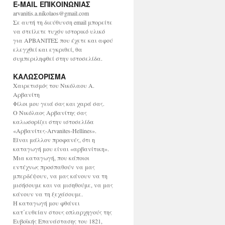
E-MAIL ΕΠΙΚΟΙΝΩΝΙΑΣ
χ
ε
arvanitis.a.nikolaos@gmail.com
ί
Σε αυτή τη διεύθυνση email μπορείτε
ο
να στείλετε τυχόν ιστορικό υλικό
για ΑΡΒΑΝΙΤΕΣ που έχετε και αφού
ελεγχθεί και εγκριθεί, θα
συμπεριληφθεί στην ιστοσελίδα.
ΚΑΛΩΣΟΡΙΣΜΑ
Χαιρετισμός του Νικόλαου Α.
Αρβανίτη
Φίλοι μου γειά σας και χαρά σας.
Ο Νικόλαος Αρβανίτης σας
καλωσορίζει στην ιστοσελίδα
«Αρβανίτες-Arvanites-Hellines».
Είναι μάλλον προφανές, ότι η
καταγωγή μου είναι «αρβανίτικη».
Μια καταγωγή, που κάποιοι
εντέχνως προσπαθούν να μας
μπερδέψουν, να μας κάνουν να τη
μισήσουμε και να μισηθούμε, να μας
κάνουν να τη ξεχάσουμε.
Η καταγωγή μου φθάνει
κατ΄ευθείαν στους οπλαρχηγούς της
Ευβοϊκής Επανάστασης του 1821,