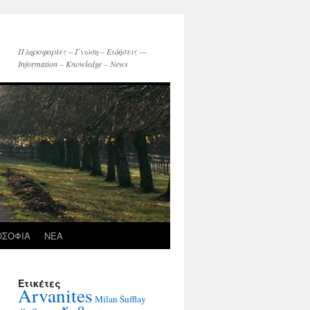
Πληροφορίες – Γνώση – Ειδήσεις —
Information – Knowledge – News
ΟΣΟΦΙΑ
ΝΕΑ
Ετικέτες
Arvanites
Milan Šufflay