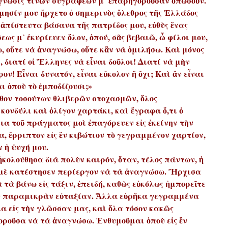
γνωσις τινῶν συγραφέων μ᾿ ἐπαρηγοροῦσαν ὁπωσοῦν.
ύμησίν μου ἤρχετο ὁ σημερινὸς ὄλεθρος τῆς Ἑλλάδος
 ἀπίστευτα βάσανα τῆς πατρίδος μου, εὐθὺς ἕνας
ς μ᾿ ἐκυρίευεν ὅλον, ὁπού, σᾶς βεβαιῶ, ὦ φίλοι μου,
, οὔτε νὰ ἀναγνώσω, οὔτε κἂν νὰ ὁμιλήσω. Καὶ μόνος
, διατί οἱ Ἕλληνες νὰ εἶναι δοῦλοι! Διατί νὰ μὴν
ον! Εἶναι δυνατόν, εἶναι εὔκολον ἢ ὄχι; Καὶ ἂν εἶναι
αι ὁποὺ τὸ ἐμποδίζουσι;»
θον τοσούτων θλιβερῶν στοχασμῶν, ὅλος
κονδύλι καὶ ὀλίγον χαρτάκι, καὶ ἔγραφα ὅ,τι ὁ
εια τοῦ πράγματος μοὶ ἐπαγόρευεν εἰς ἐκείνην τὴν
α, ἔρριπτον εἰς ἓν κιβώτιον τὸ γεγραμμένον χαρτίον,
 ἡ ψυχή μου.
ἠκολούθησα διὰ πολὺν καιρόν, ὅταν, τέλος πάντων, ἡ
μὲ κατέστησεν περίεργον νὰ τὰ ἀναγνώσω. Ἤρχισα
 τὰ βάνω εἰς τάξιν, ἐπειδή, καθὼς εὐκόλως ἠμπορεῖτε
ὴν παραμικρὰν εὐταξίαν. Ἄλλα εὑρῆκα γεγραμμένα
λα εἰς τὴν γλῶσσαν μας, καὶ ὅλα τόσον κακῶς
ροῦσα νὰ τὰ ἀναγνώσω. Ἐνθυμοῦμαι ὁποὺ εἰς ἓν