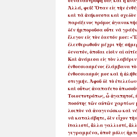
συναναστροφή σας καὶ ἡ ἀνά
Ἀλλά, φεῦ! Ὅταν εἰς τὴν ἐνθ
καὶ τὰ ἀνήκουστα καὶ σχεδὸν
παράξενος τρόμος ἀγανακτήσεω
δέν ἠμποροῦσα οὔτε νὰ γράψω
ἔλεγον εἰς τὸν ἑαυτόν μου: «Ἔ
ἐλευθερωθοῦν μέχρι τῆς σήμερ
δυνατόν, ὁποῖαι εἰσὶν αἱ αἰτί
Καὶ ἀνάμεσα εἰς τὸν λαβύριν
ἐνθουσιασμένος ἐλάμβανα τὸ 
ἐνθουσιασμός μου καὶ ἡ ἀλήθ
στιγμήν. Ἀφοῦ δὲ τὸ ἐτελείων
καὶ οὕτως ἀναπαύετο ὁπωσοῦν
Τοιουτοτρόπως, ὦ ἀγαπητοί, 
ποσότης τῶν αὐτῶν χαρτίων 
λοιπὸν νὰ ἀναγινώσκω καὶ νὰ
νὰ καταλάβητε, δὲν εἶχον τ
ἰταλιστί, ἄλλα γαλλιστί, ἄλ
γεγραμμένα, ὁποὺ μόλις ἠμπο