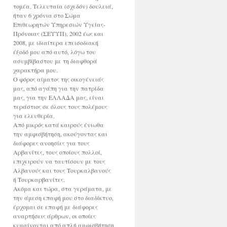
τομέα. Τελευταία (σχεδόν) δουλειά,
ήταν 6 χρόνια στο Σώμα
Επιθεωρητών Υπηρεσιών Υγείας-
Πρόνοιας (ΣΕΥΥΠ), 2002 έως και
2008, με ιδιαίτερα επεισοδιακή
έξοδό μου από αυτό, λόγω του
ασυμβίβαστου με τη διαφθορά
χαρακτήρα μου.
Ο φόρος αίματος της οικογένειάς
μας, από αγάπη για την πατρίδα
μας, για την ΕΛΛΑΔΑ μας, είναι
τεράστιος σε όλους τους πολέμους
για ελευθερία.
Από μικρός κατά καιρούς ένιωθα
την αμφισβήτηση, ακούγοντας και
διάφορες ανοησίες για τους
Αρβανίτες, τους οποίους πολλοί,
επιχειρούν να ταυτίσουν με τους
Αλβανούς και τους Τουρκαλβανούς
ή Τουρκαρβανίτες.
Ακόμα και τώρα, στα γεράματα, με
την άμεση επαφή μου στο διαδίκτυο,
έρχομαι σε επαφή με διάφορες
αναρτήσεις άρθρων, οι οποίες
κυμαίνονται από απλή αμφισβήτηση