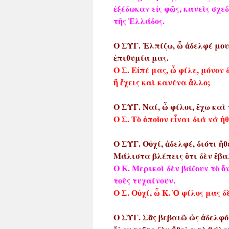
ἐξέδωκαν εἰς φῶς, κανεὶς σχ
τῆς Ἑλλάδος.
Ο ΣΥΓ. Ἐλπίζω, ὦ ἀδελφέ μου,
ἐπιθυμία μας.
Ο Σ. Εἰπέ μας, ὦ φίλε, μόνον
ἢ ἔχεις καὶ κανένα ἄλλο;
Ο ΣΥΓ. Ναί, ὦ φίλοι, ἔχω καὶ
Ο Σ. Τὸ ὁποῖον εἶναι διὰ νὰ ἠ
Ο ΣΥΓ. Οὐχί, ἀδελφέ, διότι ἤ
Μάλιστα βλέπεις ὅτι δὲν ἔβαλ
Ο Κ. Μερικοὶ δὲν βάζουν τὸ ὄ
τοὺς τυχαίνουν.
Ο Σ. Οὐχί, ὦ Κ. Ὁ φίλος μας δ
Ο ΣΥΓ. Σᾶς βεβαιῶ ὡς ἀδελφός,