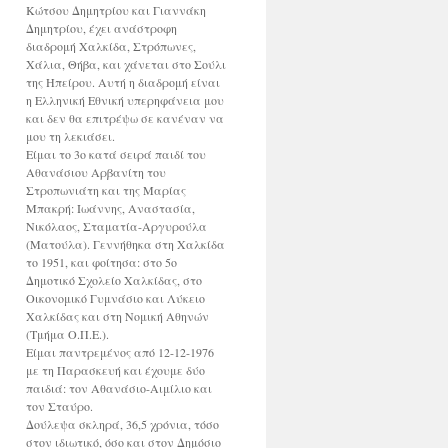
Κώτσου Δημητρίου και Γιαννάκη
Δημητρίου, έχει ανάστροφη
διαδρομή Χαλκίδα, Στρόπωνες,
Χάλια, Θήβα, και χάνεται στο Σούλι
της Ηπείρου. Αυτή η διαδρομή είναι
η Ελληνική Εθνική υπερηφάνεια μου
και δεν θα επιτρέψω σε κανέναν να
μου τη λεκιάσει.
Είμαι το 3ο κατά σειρά παιδί του
Αθανάσιου Αρβανίτη του
Στροπωνιάτη και της Μαρίας
Μπακρή: Ιωάννης, Αναστασία,
Νικόλαος, Σταματία-Αργυρούλα
(Ματούλα). Γεννήθηκα στη Χαλκίδα
το 1951, και φοίτησα: στο 5ο
Δημοτικό Σχολείο Χαλκίδας, στο
Οικονομικό Γυμνάσιο και Λύκειο
Χαλκίδας και στη Νομική Αθηνών
(Τμήμα Ο.Π.Ε.).
Είμαι παντρεμένος από 12-12-1976
με τη Παρασκευή και έχουμε δύο
παιδιά: τον Αθανάσιο-Αιμίλιο και
τον Σταύρο.
Δούλεψα σκληρά, 36,5 χρόνια, τόσο
στον ιδιωτικό, όσο και στον Δημόσιο