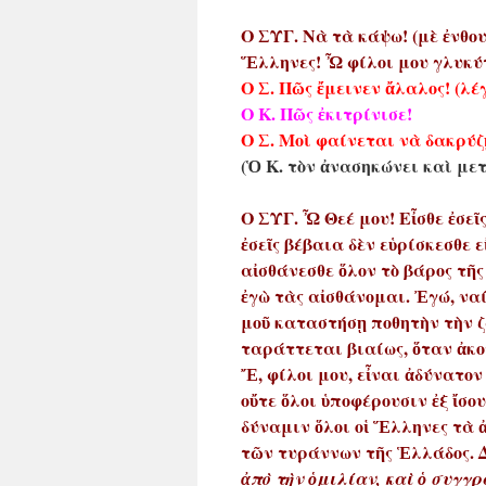
Ο ΣΥΓ. Νὰ τὰ κάψω! (μὲ ἐνθ
Ἕλληνες! Ὦ φίλοι μου γλυκύτ
Ο Σ. Πῶς ἔμεινεν ἄλαλος! (λέγ
Ο Κ. Πῶς ἐκιτρίνισε!
Ο Σ. Μοὶ φαίνεται νὰ δακρύζ
(Ὁ Κ. τὸν ἀνασηκώνει καὶ μετ
Ο ΣΥΓ. Ὦ Θεέ μου! Εἶσθε ἐσεῖ
ἐσεῖς βέβαια δὲν εὑρίσκεσθε ε
αἰσθάνεσθε ὅλον τὸ βάρος τῆ
ἐγὼ τὰς αἰσθάνομαι. Ἐγώ, ναί
μοῦ καταστήσῃ ποθητὴν τὴν ζ
ταράττεται βιαίως, ὅταν ἀκο
Ἔ, φίλοι μου, εἶναι ἀδύνατο
οὔτε ὅλοι ὑποφέρουσιν ἐξ ἴσο
δύναμιν ὅλοι οἱ Ἕλληνες τὰ
τῶν τυράννων τῆς Ἑλλάδος.
ἀπὸ τὴν ὁμιλίαν, καὶ ὁ συγγρ