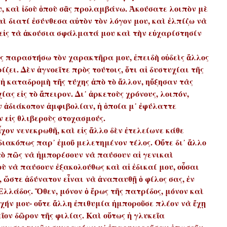
υ, καὶ ἰδοὺ ὁποὺ σᾶς προλαμβάνω. Ἀκούσατε λοιπὸν μὲ
ὶ διατί ἐσύνθεσα αὐτὸν τὸν λόγον μου, καὶ ἐλπίζω νὰ
εἰς τὰ ἀκούσια σφάλματά μου καὶ τὴν εὐχαρίστησίν
ς παραστήσω τὸν χαρακτῆρα μου, ἐπειδὴ οὐδεὶς ἄλλος
ζει. Δὲν ἀγνοεῖτε πρὸς τούτοις, ὅτι αἱ δυστυχίαι τῆς
 ἡ καταδρομὴ τῆς τύχης ἀπὸ τὸ ἄλλον, ηὔξησαν τὰς
ας εἰς τὸ ἄπειρον. Δι᾿ ἀρκετοὺς χρόνους, λοιπόν,
 ἀδιάκοπον ἀμφιβολίαν, ἡ ὁποία μ᾿ ἐφύλαττε
εἰς θλιβεροὺς στοχασμούς.
χον νενεκρωθῆ, καὶ εἰς ἄλλο δὲν ἐτελείωνε κάθε
διακόπως παρ᾿ ἐμοῦ μελετημένον τέλος. Οὔτε δι᾿ ἄλλο
 τὸ πῶς νὰ ἠμπορέσουν νὰ παύσουν αἱ γενικαὶ
οὺ νὰ παύσουν ἐξακολούθως καὶ αἱ ἐδικαί μου, οὖσαι
 ὥστε ἀδύνατον εἶναι νὰ
ἀναπαυθῇ ὁ φίλος σας, ἐν
λλάδος. Ὅθεν, μόνον ὁ ἔρως τῆς πατρίδος, μόνον καὶ
υχήν μου· οὔτε ἄλλη ἐπιθυμία ἠμποροῦσε πλέον νὰ ἔχῃ
εῖον δῶρον τῆς φιλίας. Καὶ οὕτως ἡ γλυκεῖα