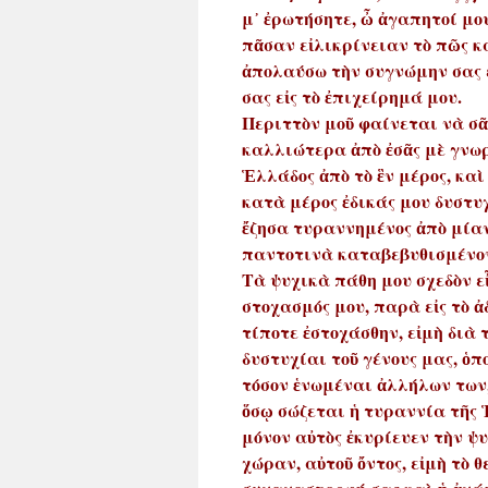
μ᾿ ἐρωτήσητε, ὦ ἀγαπητοί μο
πᾶσαν εἰλικρίνειαν τὸ πῶς κα
ἀπολαύσω τὴν συγνώμην σας 
σας εἰς τὸ ἐπιχείρημά μου.
Περιττὸν μοῦ φαίνεται νὰ σᾶ
καλλιώτερα ἀπὸ ἐσᾶς μὲ γνωρί
Ἑλλάδος ἀπὸ τὸ ἓν μέρος, καὶ
κατὰ μέρος ἐδικάς μου δυστυχί
ἔζησα τυραννημένος ἀπὸ μίαν
παντοτινὰ καταβεβυθισμένον 
Τὰ ψυχικὰ πάθη μου σχεδὸν εἶ
στοχασμός μου, παρὰ εἰς τὸ ἀ
τίποτε ἐστοχάσθην, εἰμὴ διὰ
δυστυχίαι τοῦ γένους μας, ὁπ
τόσον ἑνωμέναι ἀλλήλων των,
ὅσῳ σώζεται ἡ τυραννία τῆς Ἑ
μόνον αὐτὸς ἐκυρίευεν τὴν ψ
χώραν, αὐτοῦ ὄντος, εἰμὴ τὸ θ