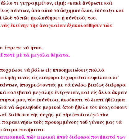
 ἄλλο τι γεγραμμένον, εἰμή: «κακὲ ἄνθρωπε καὶ
λος πάντων, ἀπὸ αὐτὸ τὸ
ἄσχημον ὅλον, ἐσύναξα καὶ
ὶ ἰδοὺ τὸ πῶς ἠκολούθησεν ἡ σύνθεσίς του.
τινὰς ἐκείνην τὴν ἀναγκαίαν ἐξακολούθησιν τῶν
ς ἔπρεπε νὰ ἦτον.
ῖ ποτὲ μὲ τὰ μεγάλα θέματα.
ὑποχρέωσε νὰ βάλω εἰς ὑποσημειώσεις πολλὰ
ιλήσῃ τινὰς εἰς διάφορα ξεχωριστὰ κεφάλαια δι᾿
 πάντων, ὑποχρεώνοντάς με νὰ ἑνώσω βιαίως διάφορα
ρικὰ κατεβατὰ μεγάλην ἐνέργειαν, καὶ εἰς ἄλλα ἄκραν
πητοί μου, τὸν ἐσύνθεσα, ἀκούσατε τὸ διατί ἠθέλησα
διὰ νὰ ὠφεληθοῦν μερικοὶ ὁποὺ ἤθελε τὸν ἀναγνώσουν
καὶ διάθεσιν τῆς ψυχῆς, μὲ τὴν ὁποίαν ἐγὼ τὸν
νὰ παρακινήσω τοὺς προκομμένους τοῦ γένους μας νὰ
ἀξιώτερα πονήματα.
ν θαυμασμοῦ, πῶς μερικοὶ ὁποὺ διάφορα πονήματά των