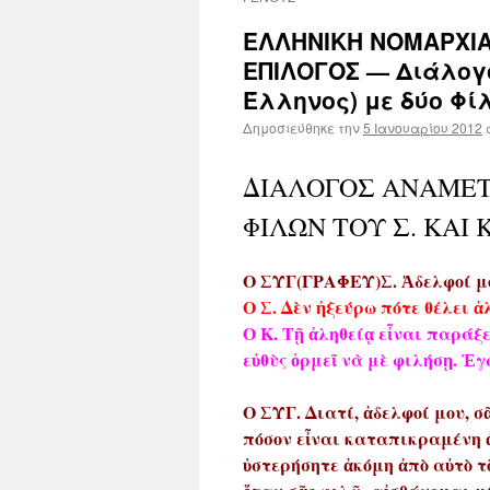
ΕΛΛΗΝΙΚΗ ΝΟΜΑΡΧΙΑ
ΕΠΙΛΟΓΟΣ — Διάλογ
Έλληνος) με δύο Φί
Δημοσιεύθηκε την
5 Ιανουαρίου 2012
ΔΙΑΛΟΓΟΣ ΑΝΑΜΕΤ
ΦΙΛΩΝ ΤΟΥ Σ. ΚΑΙ Κ
Ο ΣΥΓ(ΓΡΑΦΕΥ)Σ. Ἀδελφοί μου
Ο Σ. Δὲν ἠξεύρω πότε θέλει ἀ
Ο Κ. Τῇ ἀληθείᾳ εἶναι παράξεν
εὐθὺς ὁρμεῖ νὰ μὲ φιλήσῃ. Ἐ
Ο ΣΥΓ. Διατί, ἀδελφοί μου, 
πόσον εἶναι καταπικραμένη ἀ
ὑστερήσητε ἀκόμη ἀπὸ αὐτὸ τὸ