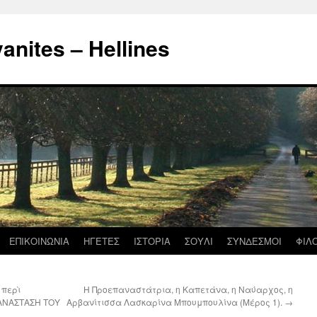
nites – Hellines
ΕΠΙΚΟΙΝΩΝΙΑ
ΗΓΕΤΕΣ
ΙΣΤΟΡΙΑ
ΣΟΥΛΙ
ΣΥΝΔΕΣΜΟΙ
ΦΙΛ
 περὶ
Η Προεπαναστάτρια, η Καπετάνα, η Ναύαρχος, η
 ΑΝΑΣΤΑΣΗ ΤΟΥ
Αρβανίτισσα Λασκαρίνα Μπουμπουλίνα (Μέρος 1).
→