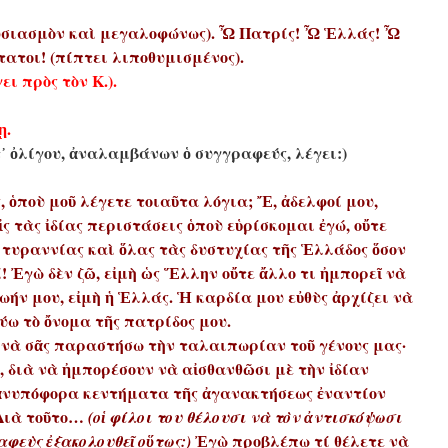
ουσιασμὸν καὶ μεγαλοφώνως). Ὦ Πατρίς! Ὦ Ἑλλάς! Ὦ
ατοι! (πίπτει λιποθυμισμένος).
ει πρὸς τὸν Κ.).
ῃ.
᾿ ὀλίγου, ἀναλαμβάνων ὁ συγγραφεύς, λέγει:)
ς, ὁποὺ μοῦ λέγετε τοιαῦτα λόγια; Ἔ, ἀδελφοί μου,
ἰς τὰς ἰδίας περιστάσεις ὁποὺ εὑρίσκομαι ἐγώ, οὔτε
ς τυραννίας καὶ ὅλας τὰς δυστυχίας τῆς Ἑλλάδος ὅσον
! Ἐγὼ δὲν ζῶ, εἰμὴ ὡς Ἕλλην οὔτε ἄλλο τι ἠμπορεῖ νὰ
ωήν μου, εἰμὴ ἡ Ἑλλάς. Ἡ καρδία μου εὐθὺς ἀρχίζει νὰ
ύω τὸ ὄνομα τῆς πατρίδος μου.
ν νὰ σᾶς παραστήσω τὴν ταλαιπωρίαν τοῦ γένους μας·
υ, διὰ νὰ ἠμπορέσουν νὰ αἰσθανθῶσι μὲ τὴν ἰδίαν
 ἀνυπόφορα κεντήματα τῆς ἀγανακτήσεως ἐναντίον
 Διὰ τοῦτο…
(οἱ φίλοι του θέλουσι νὰ τὸν ἀντισκόψωσι
Ἐγὼ προβλέπω τί θέλετε νὰ
αφεὺς ἐξακολουθεῖ οὕτως:)