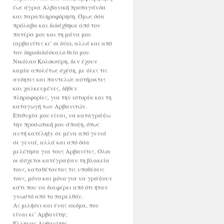
έως άγρια Αλβανική προπαγάνδα
και παραπληροφόρηση. Όμως όσα
πρόλαβα και διδάχθηκα από τον
πατέρα μου και τη μάνα μου
(αρβανίτες κι’ οι δύο), αλλά και από
τον δημοδιδάσκαλο θείο μου
Νικόλαο Κολοκούρη, δεν έχουν
καμία απολύτως σχέση, με όλες τις
ανόητες και παντελώς αστήρικτες
και χαλκευμένες, δήθεν
πληροφορίες, για την ιστορία και τη
καταγωγή των Αρβανιτών.
Επιθυμία μου είναι, να καταγράψω
την προσωπική μου άποψη, όπως
αυτή κατέληξε σε μένα από γενιά
σε γενιά, αλλά και από όσα
μελέτησα για τους Αρβανίτες. Όλοι
οι άσχετοι κατέγραψαν τη βλακεία
τους, καταθέτοντας τις υποθέσεις
τους, μόνο και μόνο για να γράψουν
κάτι που να διαφέρει από ότι ήταν
γνωστό από το παρελθόν.
Ας μιλήσει και ένας ακόμα, που
είναι κι’ Αρβανίτης.
Έλληνας Αρβανίτης.