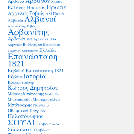
Άρβανον
Άρβανα
Άρμπεν
Ήρωας
Ήπειρος
Έλληνες
Αγγελής Γοβιός
Αλί Πασάς
Αλβανοί
Αλβανία
Αναγνώστης Γοβιός
Αρβανίτης
Αρβανίτικα
Αρβανίτισσα
Βούλγαροι
Βρυσάκια
Αρμπερία
Ελλάδα
Γεώργιος Καστριώτης
Επανάσταση
1821
Ευβοϊκή Επανάσταση 1821
Ιστορία
Εύβοια
Κολοκοτρώνης
Κώτσος Δημητρίου
Μάρκος Μπότσαρης
Μεσσαπία
Μποτσαραίοι
Μπουμπουλίνα
Μπότσαρης
Ναύπλιο
Οθωμανοί
Πατρίδα
Πελοπόννησος
ΣΟΥΛΙ
Σέρβοι
Σλαύοι
Σουλιώτες
Τζαβέλας