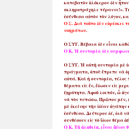
κατεβατὸν ὁλόκερον δὲν ἦτον
σκληροτράχηλε τύραννε!». Τέ
ἐσύνθεσα αὐτὸν τὸν λόγον, κα
Ο Σ. Διὰ τοῦτο δὲν εὑρίσκει 
νοημάτων.
Ο ΣΥΓ. Βέβαια δὲν εἶναι καθὼ
Ο Κ. Ἡ συντομία δὲν συμφωνε
Ο ΣΥΓ. Ἡ αὐτὴ συντομία μὲ 
πράγματα, ὁποὺ ἔπρεπε νὰ ὁμ
αὐτά. Καὶ ἡ συντομία, τέλος
θέματα εἰς ἕν, ἔδωσεν εἰς με
ξηρότητα. Ἀφοῦ λοιπόν, ὦ ἀγα
νὰ τὸν τυπώσω. Πρῶτον μέν, 
μὲ ἐκείνην τὴν ἰδίαν ἀγάπην 
ἐσύνθεσα. Δεύτερον δέ, διὰ 
συνθέσουν εἰς τὸ ἴδιον θέμα 
Ο Κ. Τῇ ἀληθείᾳ, εἶναι ἄξιο