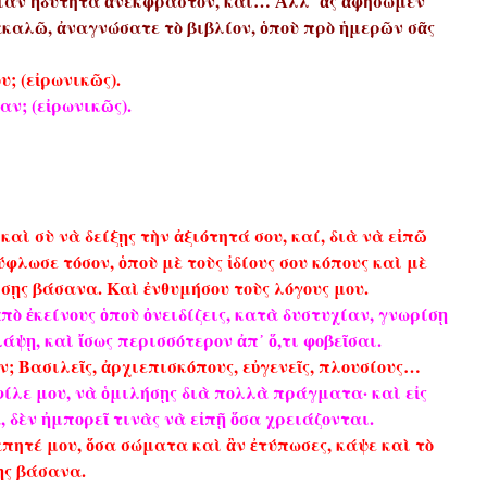
μίαν ἡδύτητα ἀνέκφραστον, καὶ… Ἀλλ᾿ ἂς ἀφήσωμεν
ακαλῶ, ἀναγνώσατε τὸ βιβλίον, ὁποὺ πρὸ ἡμερῶν σᾶς
; (εἰρωνικῶς).
ν; (εἰρωνικῶς).
αὶ σὺ νὰ δείξῃς τὴν ἀξιότητά σου, καί, διὰ νὰ εἰπῶ
ύφλωσε τόσον, ὁποὺ μὲ τοὺς ἰδίους σου κόπους καὶ μὲ
σῃς βάσανα. Καὶ ἐνθυμήσου τοὺς λόγους μου.
ἀπὸ ἐκείνους ὁποὺ ὀνειδίζεις, κατὰ δυστυχίαν, γνωρίσῃ
λάψῃ, καὶ ἴσως περισσότερον ἀπ᾿ ὅ,τι φοβεῖσαι.
ν; Βασιλεῖς, ἀρχιεπισκόπους, εὐγενεῖς, πλουσίους…
φίλε μου, νὰ ὁμιλήσῃς διὰ πολλὰ πράγματα· καὶ εἰς
, δὲν ἠμπορεῖ τινὰς νὰ εἰπῇ ὅσα χρειάζονται.
απητέ μου, ὅσα σώματα καὶ ἂν ἐτύπωσες, κάψε καὶ τὸ
ῃς βάσανα.