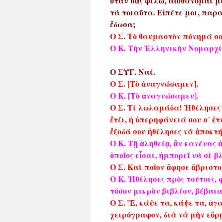
ὅταν σᾶς φιλῶ, αἰσθάνομαι 
τὰ τοιαῦτα. Εἰπέτε μοι, παρ
ἔδωσα;
Ο Σ. Τὸ θαυμαστὸν πόνημά σου
Ο Κ. Τὴν Ἑλληνικὴν Νομαρχία
Ο ΣΥΓ. Ναί.
Ο Σ. [Τὸ ἀναγνώσαμεν].
Ο Κ. [Τὸ ἀναγνώσαμεν].
Ο Σ. Τί λωλαμάδα! Ἠθέλησες κ
ἔτζι, ἡ ὑπερηφάνειά σου σ᾿ ἐτ
ἔξοδά σου ἠθέλησες νὰ ἀποκτή
Ο Κ. Τῇ ἀληθείᾳ, ἂν κανένας 
ὁποῖος εἶσαι, ἠμπορεῖ νὰ σὲ β
Ο Σ. Καὶ ποῖον ἄφησε ἄβριστο
Ο Κ. Ἠθέλησες πρὸς τούτοις, 
τόσον μικρὸν βιβλίον, βέβαια
Ο Σ. Ἔ, κάψε τα, κάψε τα, ἀγ
χειρόγραφον, διὰ νὰ μὴν εὕρ