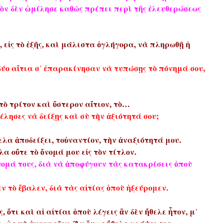
εδὸν δὲν ὡμίλησε καθὼς πρέπει περὶ τῆς ἐλευθερώσεως
 εἰς τὸ ἑξῆς, καὶ μάλιστα ὀγλήγορα, νὰ πληρωθῇ ἡ
 δύο αἴτια σ᾿ ἐπαρακίνησαν νὰ τυπώσῃς τὸ πόνημά σου,
 τὸ τρίτον καὶ ὕστερον αἴτιον, τὸ…
θέλησες νὰ δείξῃς καὶ σὺ τὴν ἀξιότητά σου;
θελα ἀποδείξει, τοὐναντίον, τὴν ἀναξιότητά μου.
α οὔτε τὸ ὄνομά μου εἰς τὸν τίτλον.
νομά τους, διὰ νὰ ἀποφύγουν τὰς κατακρίσεις ὁποὺ
ὲν τὸ ἔβαλεν, διὰ τὰς αἰτίας ὁποὺ ἠξεύρομεν.
 ὅτι καὶ αἱ αἰτίαι ὁποὺ λέγεις ἂν δὲν ἤθελε ἦτον, μ᾿