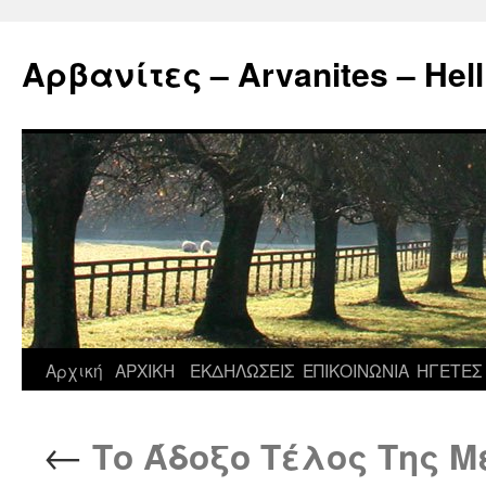
Μετάβαση
σε
Αρβανίτες – Arvanites – Hell
περιεχόμενο
Αρχική
ΑΡΧΙΚΗ
ΕΚΔΗΛΩΣΕΙΣ
ΕΠΙΚΟΙΝΩΝΙΑ
ΗΓΕΤΕΣ
←
Το Άδοξο Τέλος Της Μ