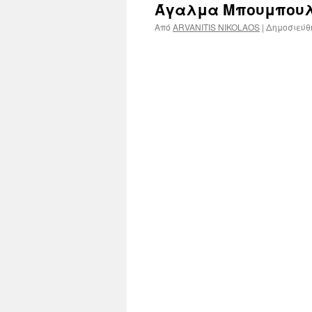
Άγαλμα Μπουμπουλί
Από
ARVANITIS NIKOLAOS
|
Δημοσιεύθ