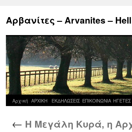
Μετάβαση
σε
Αρβανίτες – Arvanites – Hell
περιεχόμενο
Αρχική
ΑΡΧΙΚΗ
ΕΚΔΗΛΩΣΕΙΣ
ΕΠΙΚΟΙΝΩΝΙΑ
ΗΓΕΤΕΣ
←
Η Μεγάλη Κυρά, η Αρχ