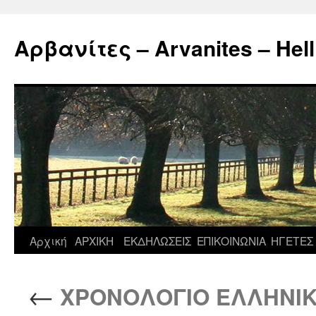
Μετάβαση
σε
Αρβανίτες – Arvanites – Hell
περιεχόμενο
Αρχική
ΑΡΧΙΚΗ
ΕΚΔΗΛΩΣΕΙΣ
ΕΠΙΚΟΙΝΩΝΙΑ
ΗΓΕΤΕΣ
←
ΧΡΟΝΟΛΟΓΙΟ ΕΛΛΗΝΙΚΗΣ