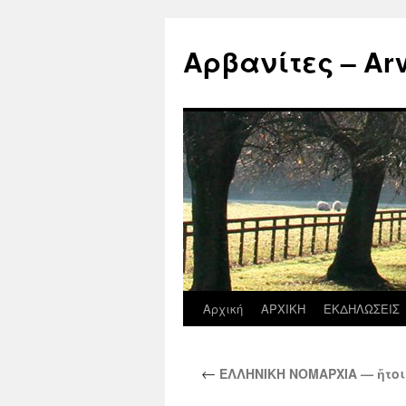
Μετάβαση
σε
Αρβανίτες – Arva
περιεχόμενο
Αρχική
ΑΡΧΙΚΗ
ΕΚΔΗΛΩΣΕΙΣ
←
ΕΛΛΗΝΙΚΗ ΝΟΜΑΡΧΙΑ — ἤτοι 