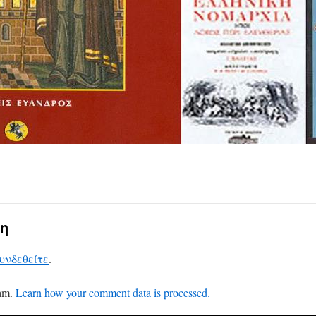
η
υνδεθείτε
.
pam.
Learn how your comment data is processed.