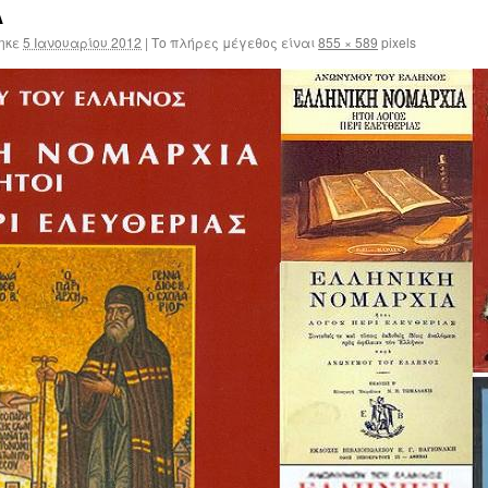
Α
ηκε
5 Ιανουαρίου 2012
|
Το πλήρες μέγεθος είναι
855 × 589
pixels