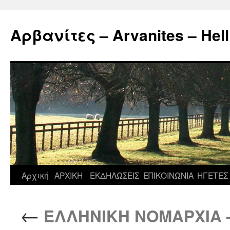
Μετάβαση
σε
Αρβανίτες – Arvanites – Hell
περιεχόμενο
Αρχική
ΑΡΧΙΚΗ
ΕΚΔΗΛΩΣΕΙΣ
ΕΠΙΚΟΙΝΩΝΙΑ
ΗΓΕΤΕΣ
←
ΕΛΛΗΝΙΚΗ ΝΟΜΑΡΧΙΑ —